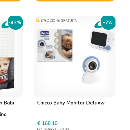
SPEDIZIONE GRATUITA
local_shipping
43
7
-
%
-
%
n Babi
Chicco Baby Monitor Deluxw
ino
ro Su
€ 168,10
Prz. listino
€ 179,90