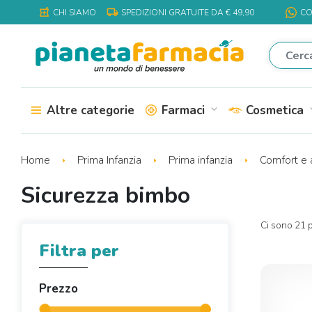
local_shipping
local_pharmacy
CHI SIAMO
SPEDIZIONI GRATUITE DA € 49,90
CO
Altre categorie
Farmaci
Cosmetica
expand_more
expa
Home
Prima Infanzia
Prima infanzia
Comfort e 
Sicurezza bimbo
Ci sono 21 p
Filtra per
Prezzo