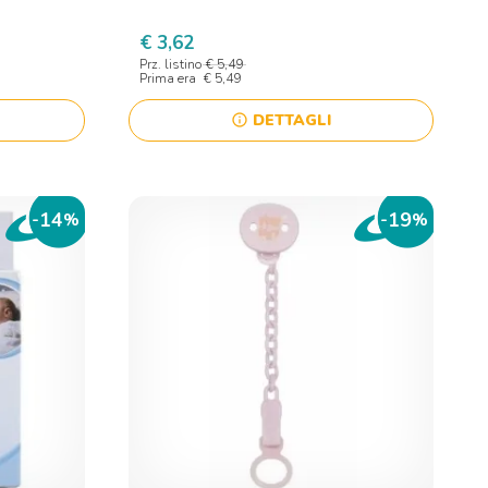
€ 3,62
Prz. listino
€ 5,49
Prima era
€ 5,49
DETTAGLI
info
14
19
-
%
-
%