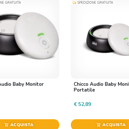
ONE GRATUITA
SPEDIZIONE GRATUITA
local_shipping
Audio Baby Monitor
Chicco Audio Baby Moni
Portatile
€ 52,89
ACQUISTA
ACQUISTA
shopping_cart
shopping_cart