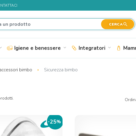
NTATTACI
search
CERCA
Igiene e benessere
Integratori
Mamm
nd_more
expand_more
expand_more
accessori bimbo
Sicurezza bimbo
rodotti.
Ordin
25
-
%