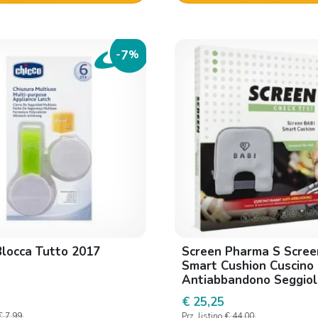
7
-
%
Blocca Tutto 2017
Screen Pharma S Scree
Smart Cushion Cuscino
Antiabbandono Seggiol
Auto Con Allarme Sono
€ 25,25
App
€ 7,99
Prz. listino
€ 44,00