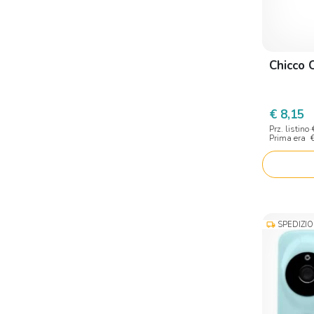
Chicco 
€ 8,15
Prz. listino
Prima era
SPEDIZI
local_shipping