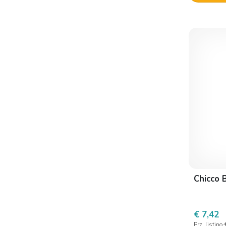
Chicco 
€ 7,42
Prz. listino