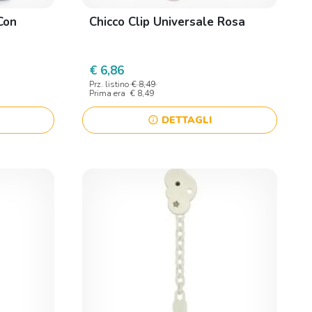
Con
Chicco Clip Universale Rosa
€ 6,86
Prz. listino
€ 8,49
Prima era
€ 8,49
DETTAGLI
info