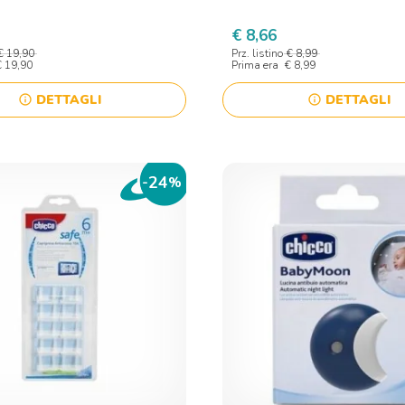
€ 8,66
€ 19,90
Prz. listino
€ 8,99
€ 19,90
Prima era
€ 8,99
DETTAGLI
DETTAGLI
info
info
24
-
%