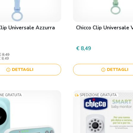
Clip Universale Azzurra
Chicco Clip Universale 
€ 8,49
€ 8,49
€ 8,49
DETTAGLI
DETTAGLI
info
info
ONE GRATUITA
SPEDIZIONE GRATUITA
local_shipping