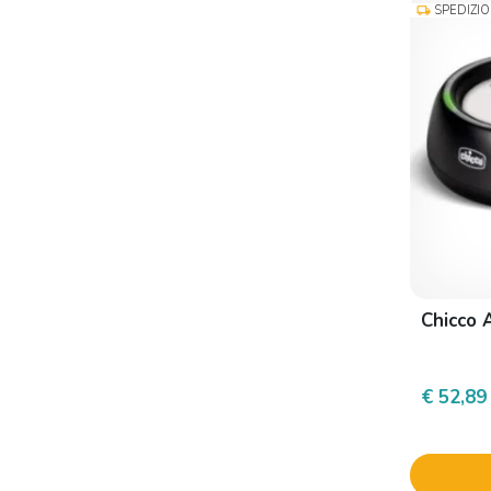
SPEDIZI
local_shipping
Chicco 
€ 52,89