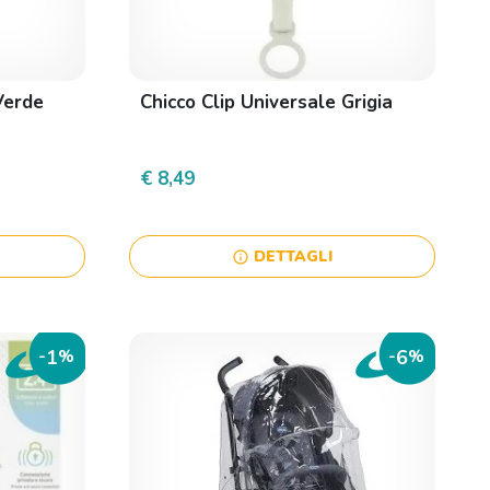
Verde
Chicco Clip Universale Grigia
€ 8,49
DETTAGLI
info
1
6
-
%
-
%