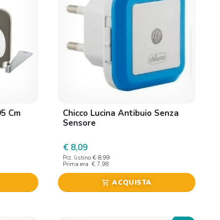
95 Cm
Chicco Lucina Antibuio Senza
Sensore
€ 8,09
Prz. listino
€ 8,99
Prima era
€ 7,98
ACQUISTA
shopping_cart