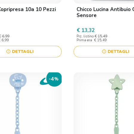
Copripresa 10a 10 Pezzi
Chicco Lucina Antibuio 
Sensore
€ 13,32
€ 6,99
Prz. listino
€ 15,49
€ 6,99
Prima era
€ 15,49
DETTAGLI
DETTAGLI
info
info
4
-
%