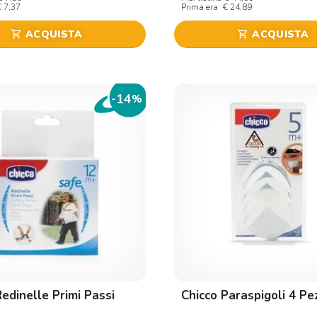
€ 7,37
Prima era
€ 24,89
ACQUISTA
ACQUISTA
shopping_cart
shopping_cart
14
-
%
Redinelle Primi Passi
Chicco Paraspigoli 4 Pe