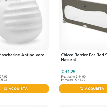
Mascherine Antipolvere
Chicco Barrier For Bed 
Natural
€ 41,25
€ 7,99
Prz. listino
€ 44,90
€ 5,93
Prima era
€ 44,90
ACQUISTA
ACQUISTA
shopping_cart
shopping_cart