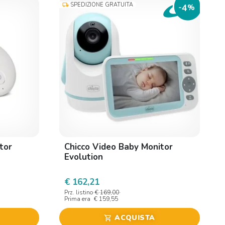
SPEDIZIONE GRATUITA
local_shipping
4
-
%
tor
Chicco Video Baby Monitor
Evolution
€ 162,21
Prz. listino
€ 169,00
Prima era
€ 159,55
ACQUISTA
shopping_cart