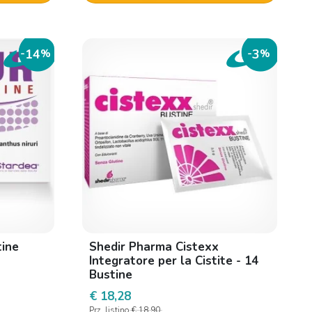
14
3
-
%
-
%
tine
Shedir Pharma Cistexx
Integratore per la Cistite - 14
Bustine
€ 18,28
Prz. listino
€ 18,90