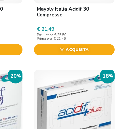
60
Mayoly Italia Acidif 30
Compresse
€ 21,49
Prz. listino
€ 25,50
Prima era
€ 21,46
ACQUISTA
shopping_cart
20
18
-
%
-
%