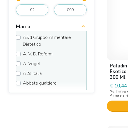
Marca
A&d Gruppo Alimentare
Dietetico
A. V. D. Reform
A. Vogel
Paladin
Esotico
A2s Italia
300 Ml
Abbate gualtiero
€ 10,44
Prz. listino
Abi pharmaceutical
Prima era
Aboca
Abros
Acrux