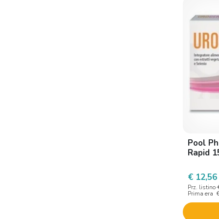
Acumapharma
Acx Consulting
Adl Farmaceutici
Agave Farmaceutici
Agefar
Ag Pharma
Alfasigma
Algem natura
Alispharma
Pool Ph
Rapid 1
Alkadae
Alpafarma
€ 12,56
Prz. listino
Alpakos
Prima era
Amilos