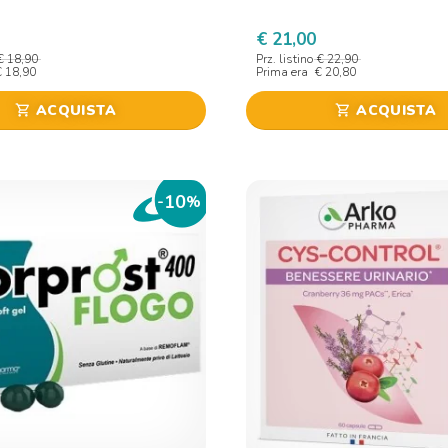
€ 21,00
€ 18,90
Prz. listino
€ 22,90
€ 18,90
Prima era
€ 20,80
ACQUISTA
ACQUISTA
shopping_cart
shopping_cart
10
-
%