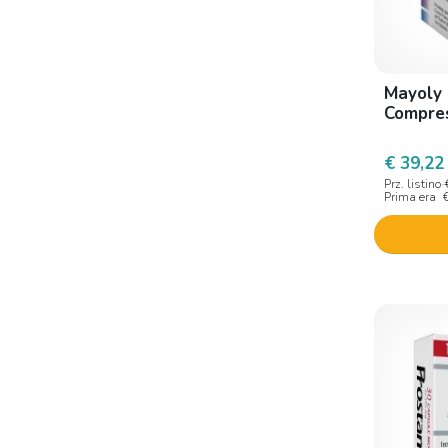
Erbenobili
Erbex
Erbozeta
Mayoly I
Compre
Esi
Euronational
€ 39,22
Prz. listino
Fagron Italia
Prima era
Farmac
Farmac-zabban
Farmaceutical Group
Farmacia Legnani
Farmaderbe
Farma group
Farmakos