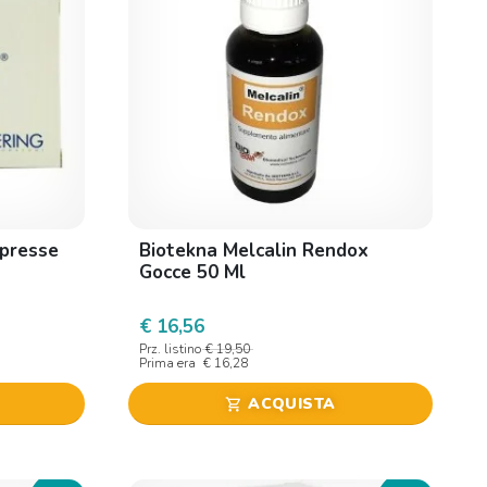
presse
Biotekna Melcalin Rendox
Gocce 50 Ml
€ 16,56
Prz. listino
€ 19,50
Prima era
€ 16,28
ACQUISTA
shopping_cart