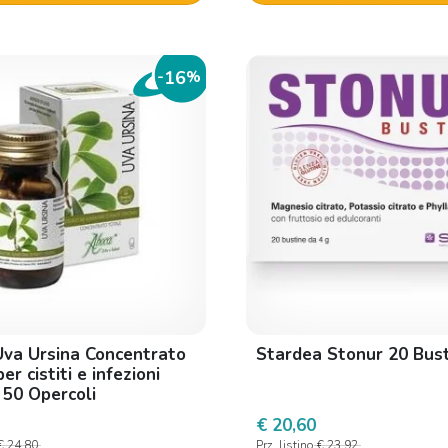
16
-
%
va Ursina Concentrato
Stardea Stonur 20 Bus
er cistiti e infezioni
 50 Opercoli
€ 20,60
€ 24,80
Prz. listino
€ 23,92