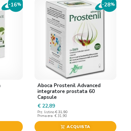
16
28
-
%
-
%
a
Aboca Prostenil Advanced
integratore prostata 60
Capsule
€ 22,89
Prz. listino
€ 31,90
Prima era
€ 31,90
ACQUISTA
shopping_cart