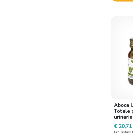
Anatek Health
Androsystems
Aqua viva
Arcapharma
Aristeia Farmaceutici
Arkocapsule
Arkopharma
Aurobindo Pharma
Ausilium
Bio-logica
Biocare Emmevvi
Aboca U
Totale p
Biocure
urinarie
Biodelta
€ 20,71
Prz. listino