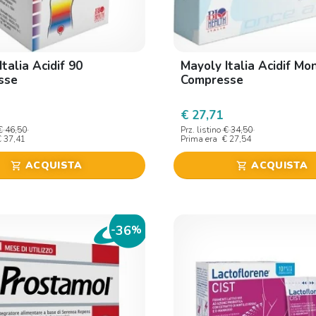
talia Acidif 90
Mayoly Italia Acidif Mo
sse
Compresse
€ 27,71
€ 46,50
Prz. listino
€ 34,50
€ 37,41
Prima era
€ 27,54
ACQUISTA
ACQUISTA
shopping_cart
shopping_cart
36
-
%