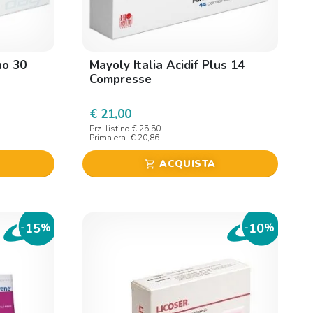
no 30
Mayoly Italia Acidif Plus 14
Compresse
€ 21,00
Prz. listino
€ 25,50
Prima era
€ 20,86
ACQUISTA
shopping_cart
15
10
-
%
-
%