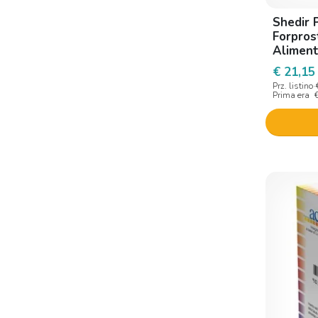
Dogma Healthcare
Shedir 
Forpros
Dr. Giorgini
Aliment
Drenax
€ 21,15
Prz. listino
Eberlife farmaceutici
Prima era
Eberlife Farmaceutici S
Ecol
Ecupharma
Enfarma
Eos Secondo Natura
Epitech Group
Equilibra
Erbamea
Erba vita