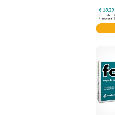
Cliawalk Unipersonale
€ 18,29
Prz. listino
Clinnix
Prima era
Corman
Corypharma
Cosval
Cristalfarma
Cv medical
D. Ph. Farmaceutici
Daf Pharma Di Alfredo Pulpito
Deakos
Deltha Pharma
Difass International
Dimann