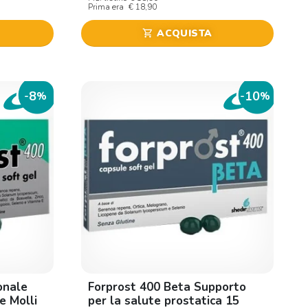
Prima era
€ 18,90
ACQUISTA
shopping_cart
8
10
-
%
-
%
onale
Forprost 400 Beta Supporto
e Molli
per la salute prostatica 15