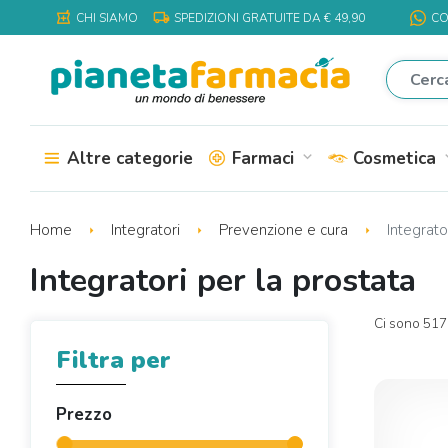
local_shipping
local_pharmacy
CHI SIAMO
SPEDIZIONI GRATUITE DA € 49,90
CO
Altre categorie
Farmaci
Cosmetica
expand_more
expa
Home
Integratori
Prevenzione e cura
Integrato
Integratori per la prostata
Ci sono 517 
Filtra per
Prezzo