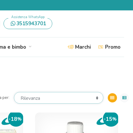
Assistenza WhatsApp
3515943701
a e bimbo
Marchi
Promo
expand_more
a per:
view_module
view_list
18
15
-
%
-
%