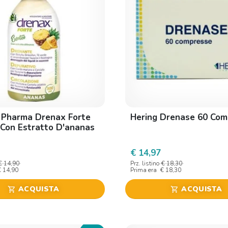
 Pharma Drenax Forte
Hering Drenase 60 Com
 Con Estratto D'ananas
€ 14,97
€ 14,90
Prz. listino
€ 18,30
€ 14,90
Prima era
€ 18,30
ACQUISTA
ACQUISTA
shopping_cart
shopping_cart