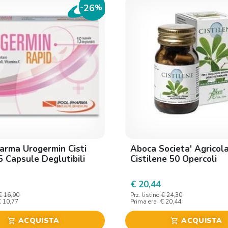
26
-
%
arma Urogermin Cisti
Aboca Societa' Agricol
5 Capsule Deglutibili
Cistilene 50 Opercoli
€ 20,44
€ 16,90
Prz. listino
€ 24,30
€ 10,77
Prima era
€ 20,44
ACQUISTA
ACQUISTA
shopping_cart
shopping_cart