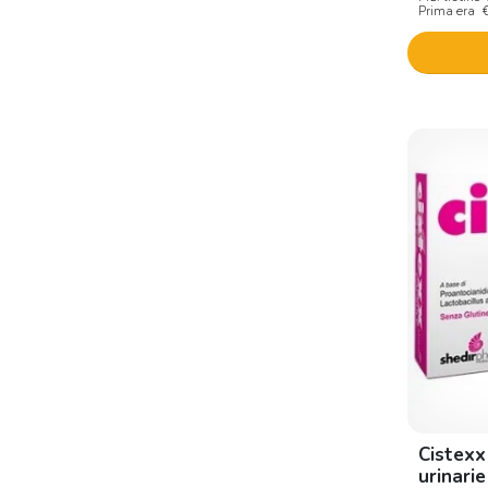
Biodue
Prima era
Biogroup
Biohealth
Biopur Italia
Biosalus Di Vatrella A.
Bioseme
Bios line
Bio Stilogit Pharmaceuticals
Bliss Ayurveda
Bmt pharma
Brea
Cdr pharma
Cetra italia
Cistexx
urinari
Cetra pharma