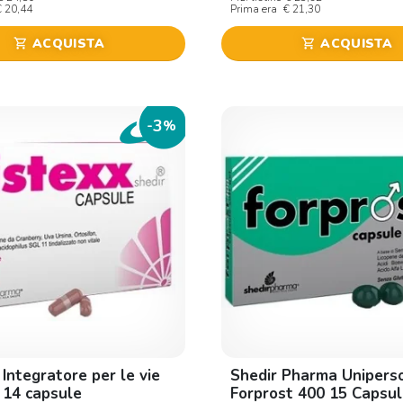
€ 20,44
Prima era
€ 21,30
ACQUISTA
ACQUISTA
shopping_cart
shopping_cart
3
-
%
 Integratore per le vie
Shedir Pharma Unipers
e 14 capsule
Forprost 400 15 Capsul