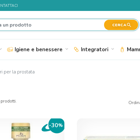
NTATTACI
search
CERCA
Igiene e benessere
Integratori
Mamm
nd_more
expand_more
expand_more
ri per la prostata
prodotti.
Ordin
30
-
%