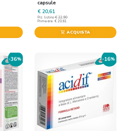
capsule
€ 20,61
Prz. listino
€ 22,90
Prima era
€ 20,61
ACQUISTA
shopping_cart
36
16
-
%
-
%