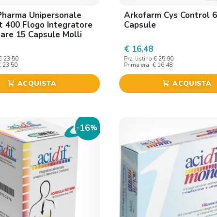
Pharma Unipersonale
Arkofarm Cys Control 
t 400 Flogo Integratore
Capsule
are 15 Capsule Molli
€ 16,48
€ 23,50
Prz. listino
€ 25,90
€ 23,50
Prima era
€ 16,48
ACQUISTA
ACQUISTA
shopping_cart
shopping_cart
16
-
%