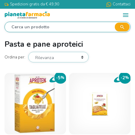
Spedizioni gratis da € 49,90
Contattaci
local_shipping
menu
search
Pasta e pane aproteici
Ordina per:
5
2
-
%
-
%