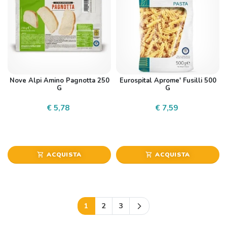
Nove Alpi Amino Pagnotta 250
Eurospital Aprome' Fusilli 500
G
G
€ 5,78
€ 7,59
ACQUISTA
ACQUISTA
shopping_cart
shopping_cart
Successivo
1
2
3
arrow_forward_ios