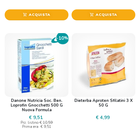
ACQUISTA
ACQUISTA
shopping_cart
shopping_cart
10
-
%
Danone Nutricia Soc. Ben.
Dieterba Aproten Sfilatini 3 X
Loprofin Gnocchetti 500 G
50 G
Nuova Formula
€ 9,51
€ 4,99
Prz. listino
€ 10,59
Prima era
€ 9,51