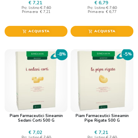
€ 7,21
€ 6,79
Prz. listino
€ 7,60
Prz. listino
€ 7,60
Prima era
€ 7,21
Prima era
€ 6,77
ACQUISTA
ACQUISTA
shopping_cart
shopping_cart
8
5
-
%
-
%
Piam Farmaceutici Sineamin
Piam Farmaceutici Sineamin
Sedani Corti 500 G
Pipe Rigate 500 G
€ 7,02
€ 7,21
Prz. listino
€ 7,60
Prz. listino
€ 7,60