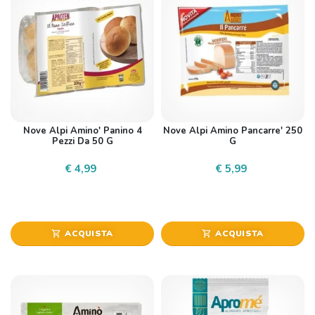
Nove Alpi Amino' Panino 4
Nove Alpi Amino Pancarre' 250
Pezzi Da 50 G
G
€ 4,99
€ 5,99
ACQUISTA
ACQUISTA
shopping_cart
shopping_cart