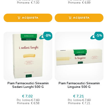
Prima era
€ 7,00
Prima era
€ 6,89
ACQUISTA
ACQUISTA
shopping_cart
shopping_cart
8
5
-
%
-
%
Piam Farmaceutici Sineamin
Piam Farmaceutici Sineamin
Sedani Lunghi 500 G
Linguine 500 G
€ 7,02
€ 7,21
Prz. listino
€ 7,60
Prz. listino
€ 7,60
Prima era
€ 6,58
Prima era
€ 7,21