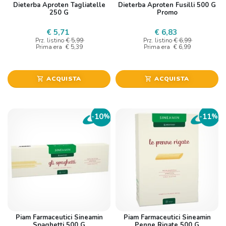
Dieterba Aproten Tagliatelle
Dieterba Aproten Fusilli 500 G
250 G
Promo
€ 5,71
€ 6,83
Prz. listino
€ 5,99
Prz. listino
€ 6,99
Prima era
€ 5,39
Prima era
€ 6,99
ACQUISTA
ACQUISTA
shopping_cart
shopping_cart
10
11
-
%
-
%
Piam Farmaceutici Sineamin
Piam Farmaceutici Sineamin
Spaghetti 500 G
Penne Rigate 500 G