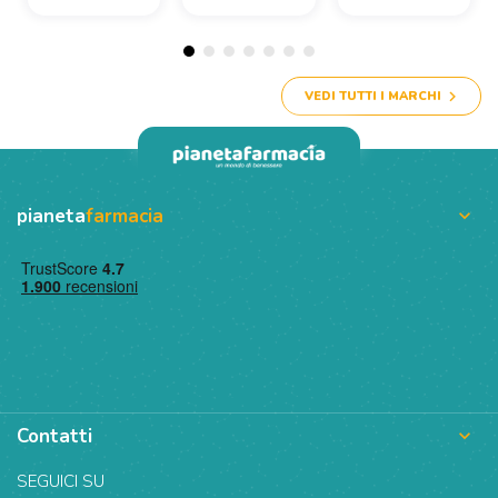
VEDI TUTTI I MARCHI
pianeta
farmacia

Contatti

SEGUICI SU