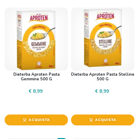
Dieterba Aproten Pasta
Dieterba Aproten Pasta Stelline
Gemmine 500 G
500 G
€ 8,99
€ 8,99
ACQUISTA
ACQUISTA
shopping_cart
shopping_cart