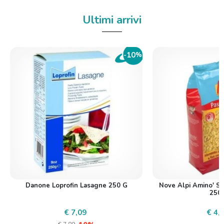
Ultimi arrivi
10
-
%
Danone Loprofin Lasagne 250 G
Nove Alpi Amino' St
250
€ 7,09
€ 4,