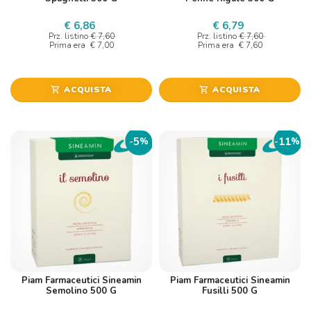
€ 6,86
€ 6,79
Prz. listino
€ 7,60
Prz. listino
€ 7,60
Prima era
€ 7,00
Prima era
€ 7,60
ACQUISTA
ACQUISTA
shopping_cart
shopping_cart
5
11
-
%
-
%
Piam Farmaceutici Sineamin
Piam Farmaceutici Sineamin
Semolino 500 G
Fusilli 500 G