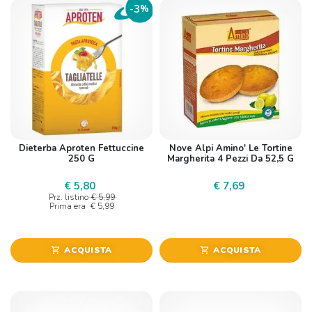
3
-
%
Dieterba Aproten Fettuccine
Nove Alpi Amino' Le Tortine
250 G
Margherita 4 Pezzi Da 52,5 G
€ 5,80
€ 7,69
Prz. listino
€ 5,99
Prima era
€ 5,99
ACQUISTA
ACQUISTA
shopping_cart
shopping_cart