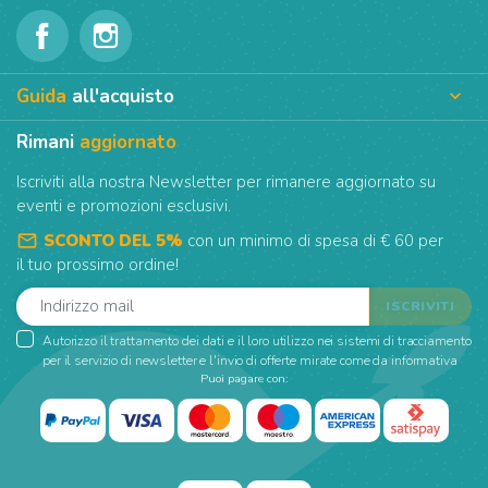
Guida
all'acquisto

Rimani
aggiornato
Iscriviti alla nostra Newsletter per rimanere aggiornato su
eventi e promozioni esclusivi.
mail_outline
SCONTO DEL 5%
con un minimo di spesa di € 60 per
il tuo prossimo ordine!
Autorizzo il trattamento dei dati e il loro utilizzo nei sistemi di tracciamento
per il servizio di newsletter e l'invio di offerte mirate come da informativa
Puoi pagare con: