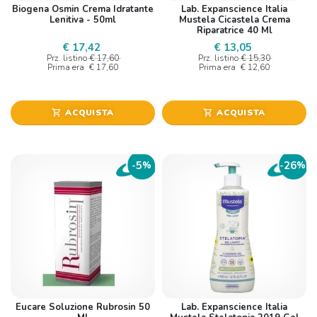
Biogena Osmin Crema Idratante
Lab. Expanscience Italia
Lenitiva - 50ml
Mustela Cicastela Crema
Riparatrice 40 Ml
€ 17,42
€ 13,05
Prz. listino
€ 17,60
Prz. listino
€ 15,30
Prima era
€ 17,60
Prima era
€ 12,60
ACQUISTA
ACQUISTA
shopping_cart
shopping_cart
5
26
-
%
-
%
Eucare Soluzione Rubrosin 50
Lab. Expanscience Italia