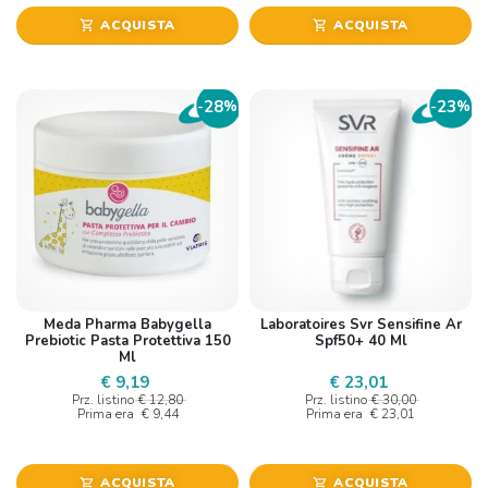
ACQUISTA
ACQUISTA
shopping_cart
shopping_cart
28
23
-
%
-
%
Meda Pharma Babygella
Laboratoires Svr Sensifine Ar
Prebiotic Pasta Protettiva 150
Spf50+ 40 Ml
Ml
€ 9,19
€ 23,01
Prz. listino
€ 12,80
Prz. listino
€ 30,00
Prima era
€ 9,44
Prima era
€ 23,01
ACQUISTA
ACQUISTA
shopping_cart
shopping_cart