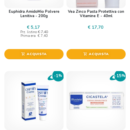
Euphidra AmidoMio Polvere
Vea Zinco Pasta Protettiva con
Lenitiva - 200g
Vitamine E - 40ml
€ 5,17
€ 17,70
Prz. listino
€ 7,40
Prima era
€ 7,40
ACQUISTA
ACQUISTA
shopping_cart
shopping_cart
1
15
-
%
-
%