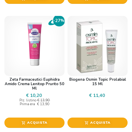
27
-
%
Zeta Farmaceutici Euphidra
Biogena Osmin Topic Prolabial
Amido Crema Lenitop Prurito 50
15 Ml
Ml
€ 10,20
€ 11,40
Prz. listino
€ 13,90
Prima era
€ 13,90
ACQUISTA
ACQUISTA
shopping_cart
shopping_cart