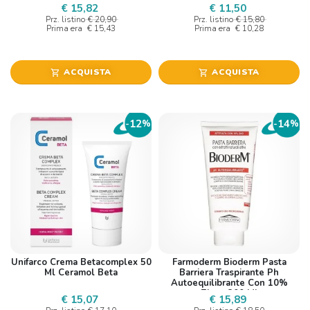
€ 15,82
€ 11,50
Prz. listino
€ 20,90
Prz. listino
€ 15,80
Prima era
€ 15,43
Prima era
€ 10,28
ACQUISTA
ACQUISTA
shopping_cart
shopping_cart
12
14
-
%
-
%
Unifarco Crema Betacomplex 50
Farmoderm Bioderm Pasta
Ml Ceramol Beta
Barriera Traspirante Ph
Autoequilibrante Con 10%
Zinco 300 Ml
€ 15,07
€ 15,89