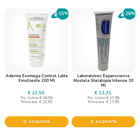
15
26
-
%
-
%
Aderma Exomega Control Latte
Laboratoires Expanscience
Emolliente 200 Ml
Mustela Stelatopia Intense 30
Ml
€ 22,50
€ 13,31
Prz. listino
€ 26,50
Prz. listino
€ 17,95
Prima era
€ 22,50
Prima era
€ 17,95
ACQUISTA
ACQUISTA
shopping_cart
shopping_cart