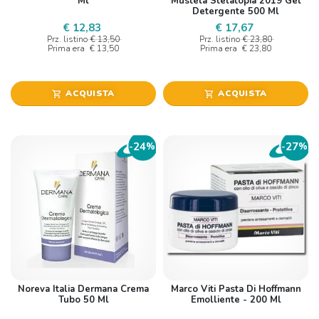
Ml
Mustela Stelatopia 2019 Gel
Detergente 500 Ml
€ 12,83
€ 17,67
Prz. listino
€ 13,50
Prz. listino
€ 23,80
Prima era
€ 13,50
Prima era
€ 23,80
ACQUISTA
ACQUISTA
shopping_cart
shopping_cart
24
27
-
%
-
%
Noreva Italia Dermana Crema
Marco Viti Pasta Di Hoffmann
Tubo 50 Ml
Emolliente - 200 Ml