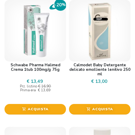
20
-
%
Schwabe Pharma Halimed
Calmodet Baby Detergente
Crema 1tub 100mg/g 75g
delicato emolliente lenitivo 250
ml
€ 13,49
€ 13,00
Prz. listino
€ 16,90
Prima era
€ 13,69
ACQUISTA
ACQUISTA
shopping_cart
shopping_cart