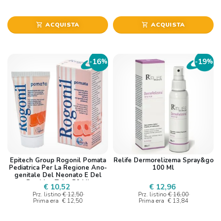
ACQUISTA
ACQUISTA
shopping_cart
shopping_cart
16
19
-
%
-
%
Epitech Group Rogonil Pomata
Relife Dermorelizema Spray&go
Pediatrica Per La Regione Ano-
100 Ml
genitale Del Neonato E Del
Bambino Tubo 50 Ml
€ 10,52
€ 12,96
Prz. listino
€ 12,50
Prz. listino
€ 16,00
Prima era
€ 12,50
Prima era
€ 13,84