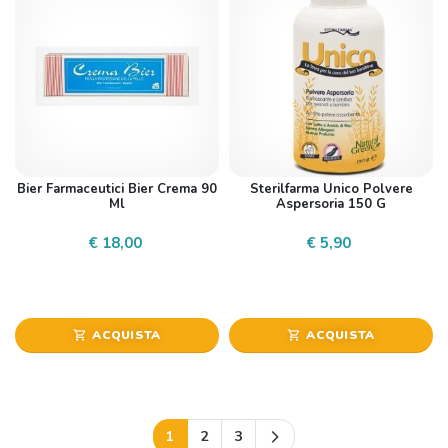
Bier Farmaceutici Bier Crema 90
Sterilfarma Unico Polvere
Ml
Aspersoria 150 G
€ 18,00
€ 5,90
ACQUISTA
ACQUISTA
shopping_cart
shopping_cart
Successivo
1
2
3
arrow_forward_ios