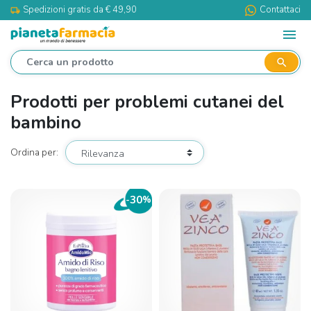
Spedizioni gratis da € 49,90
Contattaci
local_shipping
menu
search
Prodotti per problemi cutanei del
bambino
Ordina per:
30
-
%