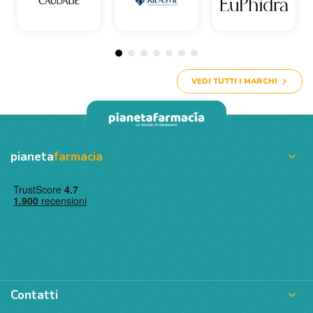
VEDI TUTTI I MARCHI
pianeta
farmacia

Contatti
