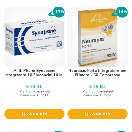
13
14
-
%
-
%
A. B. Pharm Synapsine
Neurapas Forte Integratore per
integratore 10 Flaconcini 10 Ml
l'Umore - 60 Compresse
€ 23,41
€ 25,65
Prz. listino
€ 27,00
Prz. listino
€ 29,90
Prima era
€ 27,00
Prima era
€ 29,90
ACQUISTA
ACQUISTA
shopping_cart
shopping_cart