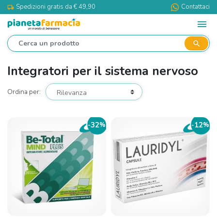
Spedizioni gratis da € 49,90
Contattaci
local_shipping
menu
search
Integratori per il sistema nervoso
Ordina per:
32
12
-
%
-
%