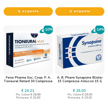
ACQUISTA
ACQUISTA
shopping_cart
shopping_cart
10
14
-
%
-
%
Fenix Pharma Soc. Coop. P. A.
A. B. Pharm Synapsine Blister
Tioneural Retard 30 Compresse
15 Compresse Astuccio 15 G
€ 24,21
€ 25,03
Prz. listino
€ 26,90
Prz. listino
€ 29,00
Prima era
€ 26,90
Prima era
€ 29,00