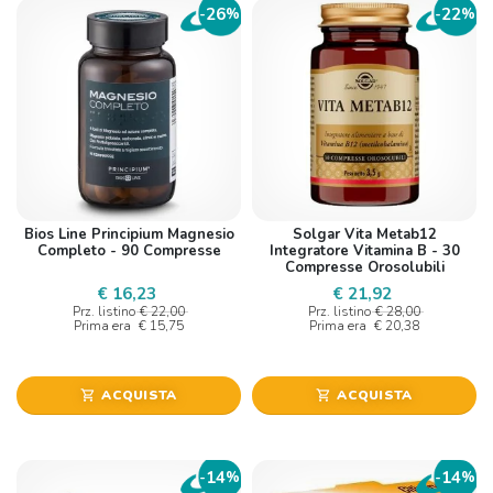
26
22
-
%
-
%
Bios Line Principium Magnesio
Solgar Vita Metab12
Completo - 90 Compresse
Integratore Vitamina B - 30
Compresse Orosolubili
€ 16,23
€ 21,92
Prz. listino
€ 22,00
Prz. listino
€ 28,00
Prima era
€ 15,75
Prima era
€ 20,38
ACQUISTA
ACQUISTA
shopping_cart
shopping_cart
14
14
-
%
-
%