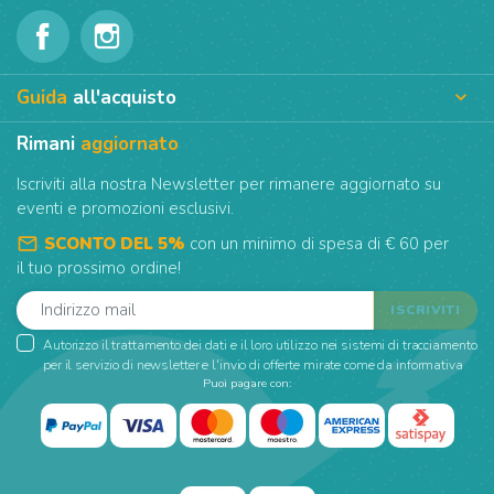
Guida
all'acquisto

Rimani
aggiornato
Iscriviti alla nostra Newsletter per rimanere aggiornato su
eventi e promozioni esclusivi.
mail_outline
SCONTO DEL 5%
con un minimo di spesa di € 60 per
il tuo prossimo ordine!
Autorizzo il trattamento dei dati e il loro utilizzo nei sistemi di tracciamento
per il servizio di newsletter e l'invio di offerte mirate come da informativa
Puoi pagare con: