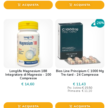
ACQUISTA
ACQUISTA
shopping_cart
shopping_cart
26
-
%
Longlife Magnesium 188
Bios Line Principium C 1000 Mg
Integratore di Magnesio - 100
Tre-tard - 24 Compresse
Compresse
€ 14,60
€ 11,43
Prz. listino
€ 15,50
Prima era
€ 11,10
ACQUISTA
ACQUISTA
shopping_cart
shopping_cart