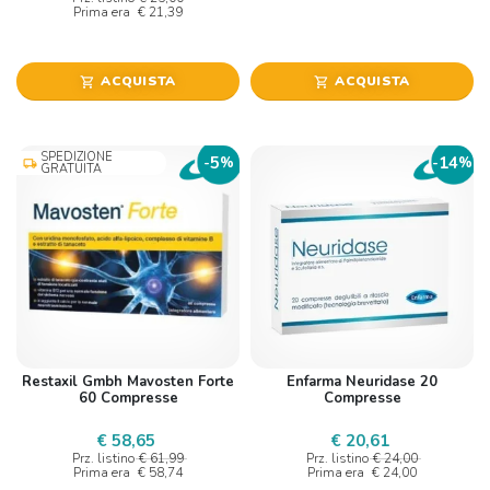
Prima era
€ 21,39
ACQUISTA
ACQUISTA
shopping_cart
shopping_cart
SPEDIZIONE
5
14
-
%
-
%
local_shipping
GRATUITA
Restaxil Gmbh Mavosten Forte
Enfarma Neuridase 20
60 Compresse
Compresse
€ 58,65
€ 20,61
Prz. listino
€ 61,99
Prz. listino
€ 24,00
Prima era
€ 58,74
Prima era
€ 24,00