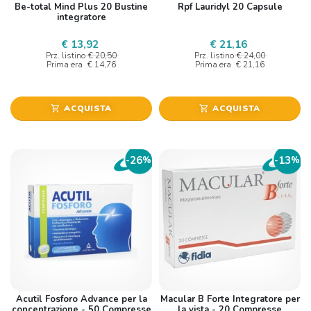
Be-total Mind Plus 20 Bustine
Rpf Lauridyl 20 Capsule
integratore
€ 13,92
€ 21,16
Prz. listino
€ 20,50
Prz. listino
€ 24,00
Prima era
€ 14,76
Prima era
€ 21,16
ACQUISTA
ACQUISTA
shopping_cart
shopping_cart
26
13
-
%
-
%
Acutil Fosforo Advance per la
Macular B Forte Integratore per
concentrazione - 50 Compresse
la vista - 20 Compresse