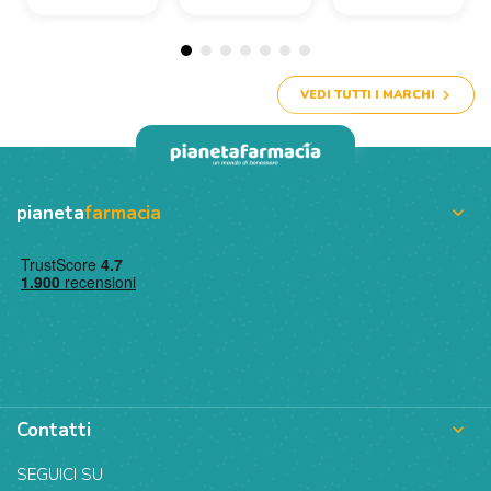
VEDI TUTTI I MARCHI
pianeta
farmacia

Contatti

SEGUICI SU