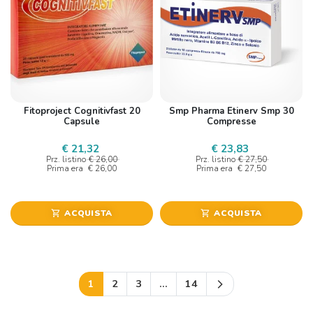
Fitoproject Cognitivfast 20
Smp Pharma Etinerv Smp 30
Capsule
Compresse
€ 21,32
€ 23,83
Prz. listino
€ 26,00
Prz. listino
€ 27,50
Prima era
€ 26,00
Prima era
€ 27,50
ACQUISTA
ACQUISTA
shopping_cart
shopping_cart
Successivo
1
2
3
…
14
arrow_forward_ios