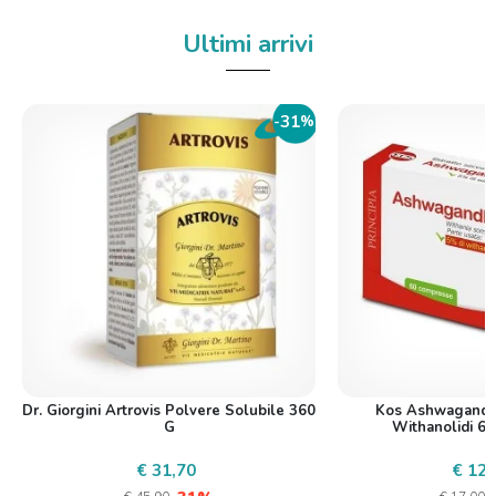
Ultimi arrivi
31
-
%
Dr. Giorgini Artrovis Polvere Solubile 360
Kos Ashwagandh
G
Withanolidi 6
€ 31,70
€ 12,