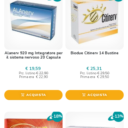
Alanerv 920 mg Integratore per
Biodue Citinerv 14 Bustine
il sistema nervoso 20 Capsule
€ 19,59
€ 25,31
Prz. listino
€ 22,90
Prz. listino
€ 29,50
Prima era
€ 22,90
Prima era
€ 29,50
ACQUISTA
ACQUISTA
shopping_cart
shopping_cart
18
13
-
%
-
%