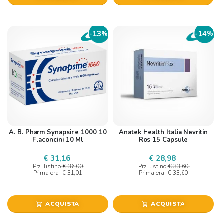
13
14
-
%
-
%
A. B. Pharm Synapsine 1000 10
Anatek Health Italia Nevritin
Flaconcini 10 Ml
Ros 15 Capsule
€ 31,16
€ 28,98
Prz. listino
€ 36,00
Prz. listino
€ 33,60
Prima era
€ 31,01
Prima era
€ 33,60
ACQUISTA
ACQUISTA
shopping_cart
shopping_cart