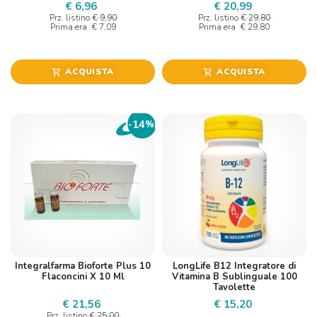
€ 6,96
€ 20,99
Prz. listino
€ 9,90
Prz. listino
€ 29,80
Prima era
€ 7,09
Prima era
€ 29,80
ACQUISTA
ACQUISTA
shopping_cart
shopping_cart
14
-
%
Integralfarma Bioforte Plus 10
LongLife B12 Integratore di
Flaconcini X 10 Ml
Vitamina B Sublinguale 100
Tavolette
€ 21,56
€ 15,20
Prz. listino
€ 25,00