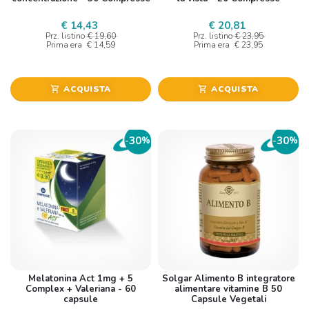
€ 14,43
€ 20,81
Prz. listino
€ 19,60
Prz. listino
€ 23,95
Prima era
€ 14,59
Prima era
€ 23,95
ACQUISTA
ACQUISTA
shopping_cart
shopping_cart
30
30
-
%
-
%
Melatonina Act 1mg + 5
Solgar Alimento B integratore
Complex + Valeriana - 60
alimentare vitamine B 50
capsule
Capsule Vegetali