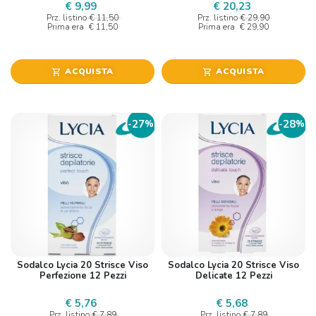
€ 9,99
€ 20,23
Prz. listino
€ 11,50
Prz. listino
€ 29,90
Prima era
€ 11,50
Prima era
€ 29,90
ACQUISTA
ACQUISTA
shopping_cart
shopping_cart
27
28
-
%
-
%
Sodalco Lycia 20 Strisce Viso
Sodalco Lycia 20 Strisce Viso
Perfezione 12 Pezzi
Delicate 12 Pezzi
€ 5,76
€ 5,68
Prz. listino
€ 7,89
Prz. listino
€ 7,89