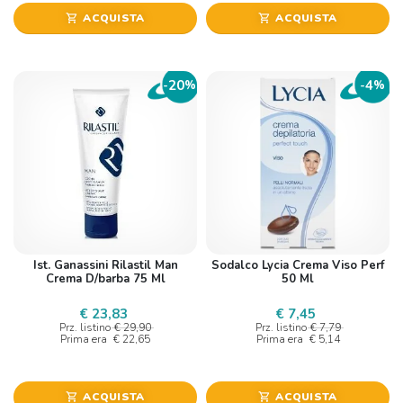
ACQUISTA
ACQUISTA
shopping_cart
shopping_cart
20
4
-
%
-
%
Ist. Ganassini Rilastil Man
Sodalco Lycia Crema Viso Perf
Crema D/barba 75 Ml
50 Ml
€ 23,83
€ 7,45
Prz. listino
€ 29,90
Prz. listino
€ 7,79
Prima era
€ 22,65
Prima era
€ 5,14
ACQUISTA
ACQUISTA
shopping_cart
shopping_cart