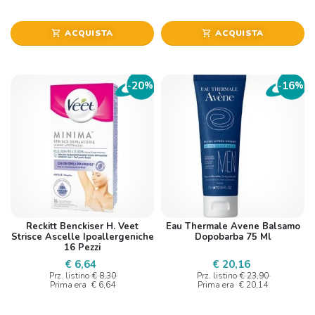
ACQUISTA
ACQUISTA
shopping_cart
shopping_cart
20
16
-
%
-
%
Reckitt Benckiser H. Veet
Eau Thermale Avene Balsamo
Strisce Ascelle Ipoallergeniche
Dopobarba 75 Ml
16 Pezzi
€ 6,64
€ 20,16
Prz. listino
€ 8,30
Prz. listino
€ 23,90
Prima era
€ 6,64
Prima era
€ 20,14