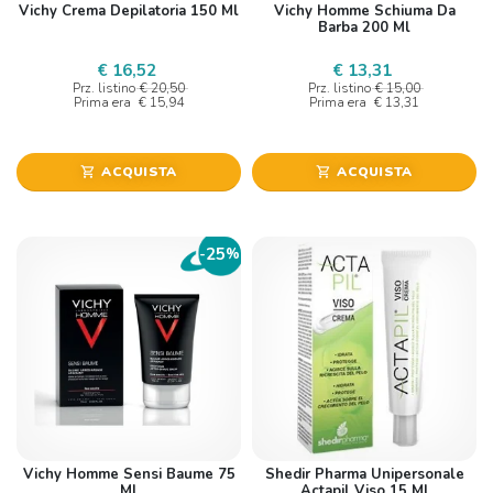
Vichy Crema Depilatoria 150 Ml
Vichy Homme Schiuma Da
Barba 200 Ml
€ 16,52
€ 13,31
Prz. listino
€ 20,50
Prz. listino
€ 15,00
Prima era
€ 15,94
Prima era
€ 13,31
ACQUISTA
ACQUISTA
shopping_cart
shopping_cart
25
-
%
Vichy Homme Sensi Baume 75
Shedir Pharma Unipersonale
Ml
Actapil Viso 15 Ml