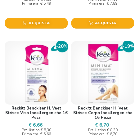
Prima era
€ 5,49
Prima era
€ 7,89
ACQUISTA
ACQUISTA
shopping_cart
shopping_cart
20
19
-
%
-
%
Reckitt Benckiser H. Veet
Reckitt Benckiser H. Veet
Strisce Viso Ipoallergeniche 16
Strisce Corpo Ipoallergeniche
Pezzi
16 Pezzi
€ 6,66
€ 6,70
Prz. listino
€ 8,30
Prz. listino
€ 8,30
Prima era
€ 6,66
Prima era
€ 6,70