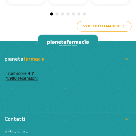
VEDI TUTTI I MARCHI
pianeta
farmacia

Contatti

SEGUICI SU