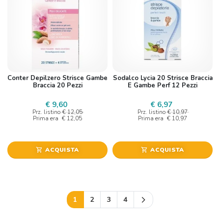
Conter Depilzero Strisce Gambe
Sodalco Lycia 20 Strisce Braccia
Braccia 20 Pezzi
E Gambe Perf 12 Pezzi
€ 9,60
€ 6,97
Prz. listino
€ 12,05
Prz. listino
€ 10,97
Prima era
€ 12,05
Prima era
€ 10,97
ACQUISTA
ACQUISTA
shopping_cart
shopping_cart
Successivo
1
2
3
4
arrow_forward_ios