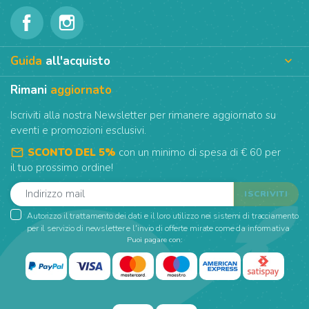
Guida
all'acquisto

Rimani
aggiornato
Iscriviti alla nostra Newsletter per rimanere aggiornato su
eventi e promozioni esclusivi.
mail_outline
SCONTO DEL 5%
con un minimo di spesa di € 60 per
il tuo prossimo ordine!
Autorizzo il trattamento dei dati e il loro utilizzo nei sistemi di tracciamento
per il servizio di newsletter e l'invio di offerte mirate come da informativa
Puoi pagare con: