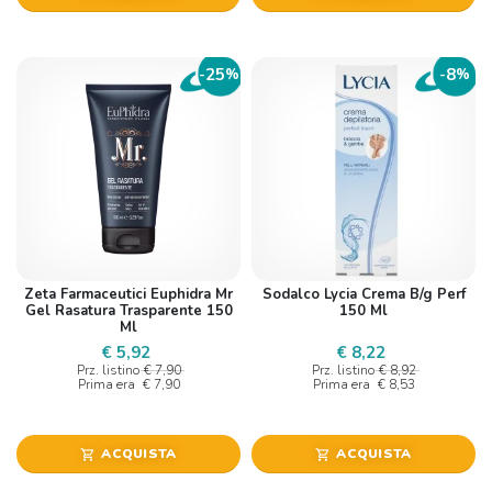
25
8
-
%
-
%
Zeta Farmaceutici Euphidra Mr
Sodalco Lycia Crema B/g Perf
Gel Rasatura Trasparente 150
150 Ml
Ml
€ 5,92
€ 8,22
Prz. listino
€ 7,90
Prz. listino
€ 8,92
Prima era
€ 7,90
Prima era
€ 8,53
ACQUISTA
ACQUISTA
shopping_cart
shopping_cart