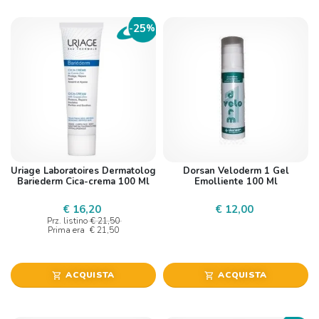
25
-
%
Uriage Laboratoires Dermatolog
Dorsan Veloderm 1 Gel
Bariederm Cica-crema 100 Ml
Emolliente 100 Ml
€ 16,20
€ 12,00
Prz. listino
€ 21,50
Prima era
€ 21,50
ACQUISTA
ACQUISTA
shopping_cart
shopping_cart