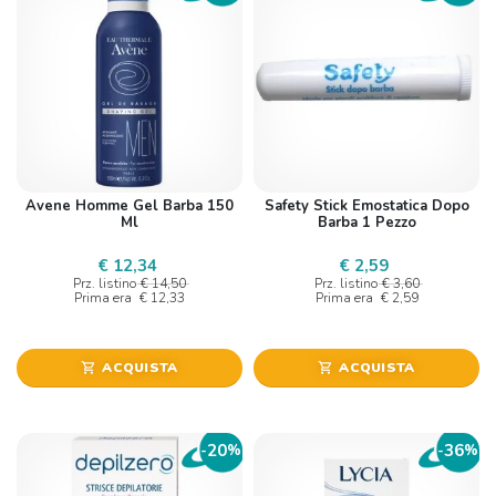
Avene Homme Gel Barba 150
Safety Stick Emostatica Dopo
Ml
Barba 1 Pezzo
€ 12,34
€ 2,59
Prz. listino
€ 14,50
Prz. listino
€ 3,60
Prima era
€ 12,33
Prima era
€ 2,59
ACQUISTA
ACQUISTA
shopping_cart
shopping_cart
20
36
-
%
-
%