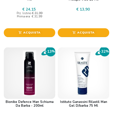
€ 24,15
€ 13,90
Prz. listino
€ 31,99
Prima era
€ 31,99
ACQUISTA
ACQUISTA
shopping_cart
shopping_cart
13
32
-
%
-
%
Bionike Defence Man Schiuma
Istituto Ganassini Rilastil Man
Da Barba - 200ml
Gel D/barba 75 Ml