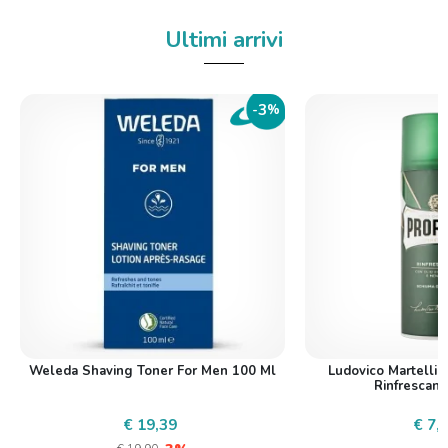
Ultimi arrivi
3
-
%
Weleda Shaving Toner For Men 100 Ml
Ludovico Martelli 
Rinfrescan
€ 19,39
€ 7,