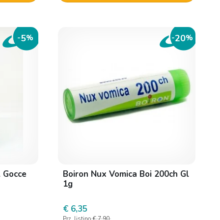
5
20
-
%
-
%
l Gocce
Boiron Nux Vomica Boi 200ch Gl
1g
€ 6,35
Prz. listino
€ 7,90