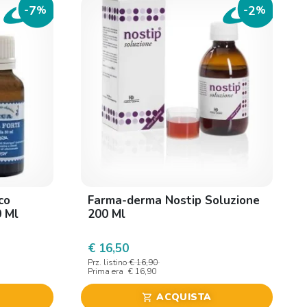
7
2
-
%
-
%
co
Farma-derma Nostip Soluzione
0 Ml
200 Ml
€ 16,50
Prz. listino
€ 16,90
Prima era
€ 16,90
ACQUISTA
shopping_cart