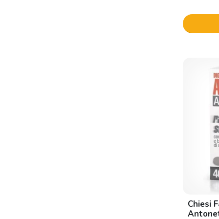
Sit Laboratorio Farmaceutico
Soluzione schoum
Starbene
Sterilfarma
Chiesi 
Antonet