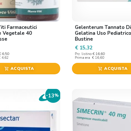
iti Farmaceutici
Gelenterum Tannato Di
 Vegetale 40
Gelatina Uso Pediatric
sse
Bustine
€ 15,32
€ 6,50
Prz. listino
€ 16,60
€ 4,62
Prima era
€ 16,60
ACQUISTA
ACQUISTA
shopping_cart
shopping_cart
13
-
%