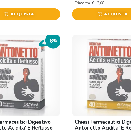
Prima era
€ 12,08
ACQUISTA
ACQUISTA
shopping_cart
shopping_cart
8
-
%
Farmaceutici Digestivo
Chiesi Farmaceutici Dig
to Acidita' E Reflusso
Antonetto Acidita' E R