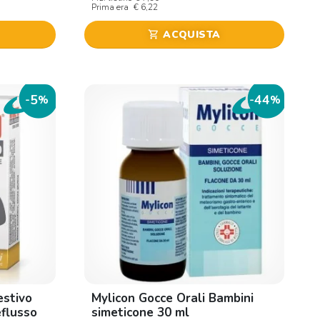
Prima era
€ 6,22
ACQUISTA
shopping_cart
5
44
-
%
-
%
estivo
Mylicon Gocce Orali Bambini
eflusso
simeticone 30 ml