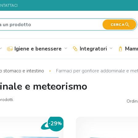
NTATTACI
search
CERCA
Igiene e benessere
Integratori
Mamm
nd_more
expand_more
expand_more
lo stomaco e intestino
Farmaci per gonfiore addominale e me
inale e meteorismo
rodotti.
Ordin
29
-
%