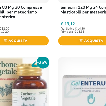
n 80 Mg 30 Compresse
Simecrin 120 Mg 24 Co
bili per meteorismo
Masticabili per meteor
enterico
€ 13,12
€ 12,20
Prz. listino
€ 14,30
€ 12,20
Prima era
€ 13,38
ACQUISTA
ACQUISTA
shopping_cart
shopping_cart
25
-
%