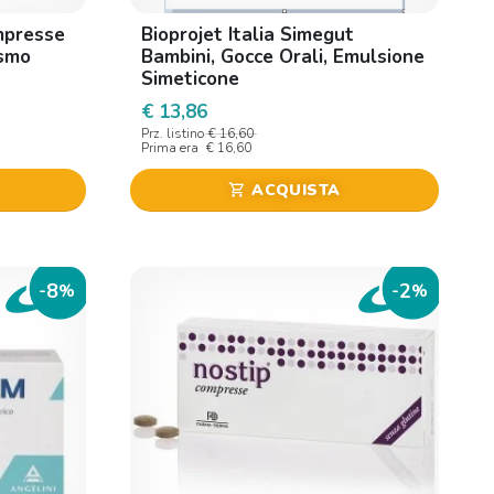
mpresse
Bioprojet Italia Simegut
ismo
Bambini, Gocce Orali, Emulsione
Simeticone
€ 13,86
Prz. listino
€ 16,60
Prima era
€ 16,60
ACQUISTA
shopping_cart
8
2
-
%
-
%