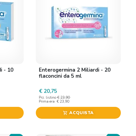
i - 10
Enterogermina 2 Miliardi - 20
flaconcini da 5 ml
€ 20,75
Prz. listino
€ 23,90
Prima era
€ 23,90
ACQUISTA
shopping_cart