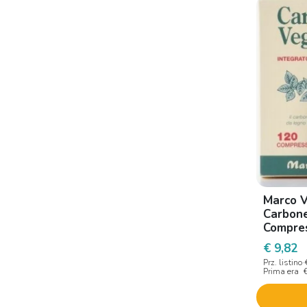
Dicofarm
Dmg Italia
Ecol
Eg
Elekea
Erbamea
Erba vita
Farma-derma
Marco V
Gheos
Carbone
Gmm Farma
Compre
€ 9,82
Goovi
Prz. listino
Gruppo farmaimpresa
Prima era
I. B. I. Giovanni Lorenzini