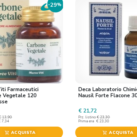
29
-
%
iti Farmaceutici
Deca Laboratorio Chimi
 Vegetale 120
Nausil Forte Flacone 3
sse
€ 21,72
€ 13,90
Prz. listino
€ 23,30
€ 7,34
Prima era
€ 23,30
ACQUISTA
ACQUISTA
shopping_cart
shopping_cart