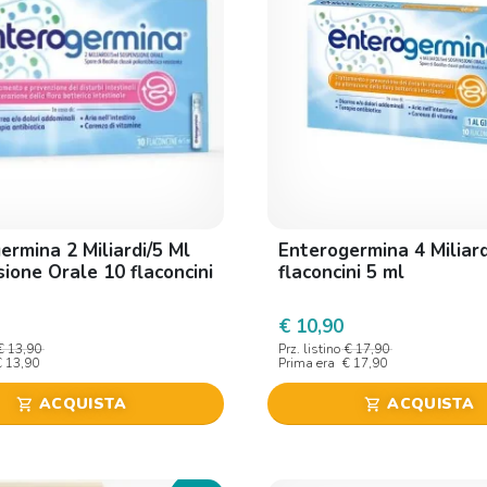
ermina 2 Miliardi/5 Ml
Enterogermina 4 Miliard
ione Orale 10 flaconcini
flaconcini 5 ml
€ 10,90
€ 13,90
Prz. listino
€ 17,90
€ 13,90
Prima era
€ 17,90
ACQUISTA
ACQUISTA
shopping_cart
shopping_cart