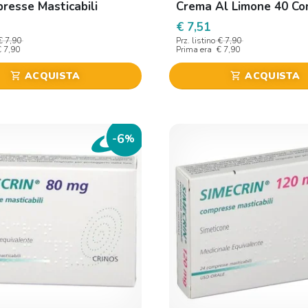
resse Masticabili
Crema Al Limone 40 C
Masticabili
€ 7,51
€ 7,90
Prz. listino
€ 7,90
€ 7,90
Prima era
€ 7,90
ACQUISTA
ACQUISTA
shopping_cart
shopping_cart
6
-
%