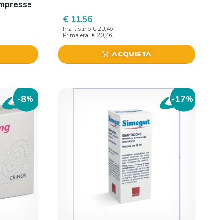
ompresse
€ 11,56
Prz. listino
€ 20,46
Prima era
€ 20,46
ACQUISTA
shopping_cart
8
17
-
%
-
%