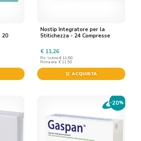
Nostip Integratore per la
o 20
Stitichezza - 24 Compresse
€ 11,26
Prz. listino
€ 11,50
Prima era
€ 11,50
ACQUISTA
shopping_cart
20
-
%