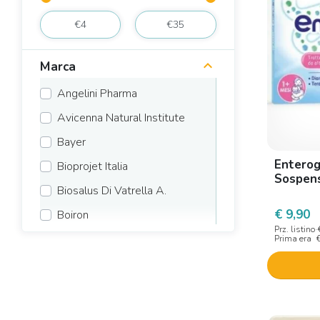
Marca
Angelini Pharma
Avicenna Natural Institute
Bayer
Enterog
Bioprojet Italia
Sospens
Biosalus Di Vatrella A.
€ 9,90
Boiron
Prz. listino
Centro Prodotti Servizi
Prima era
Chiesi farmaceutici
Crinos
Deca Laboratorio