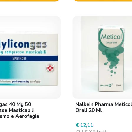
gas 40 Mg 50
Nalkein Pharma Metico
se Masticabili
Orali 20 Ml
smo e Aerofagia
€ 12,11
Prz. listino
€ 12,80