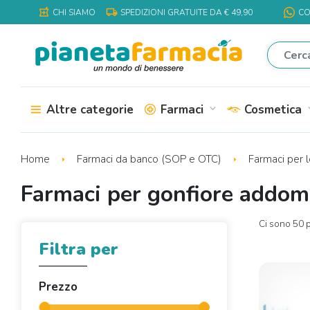
local_shipping
local_pharmacy
CHI SIAMO
SPEDIZIONI GRATUITE DA € 49,90
CO
Altre categorie
Farmaci
Cosmetica
expand_more
expa
Home
Farmaci da banco (SOP e OTC)
Farmaci per 
Farmaci per gonfiore addom
Ci sono 50 p
Filtra per
Prezzo