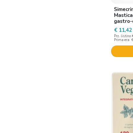
Simecri
Mastica
gastro-
€ 11,42
Prz. listino
Prima era