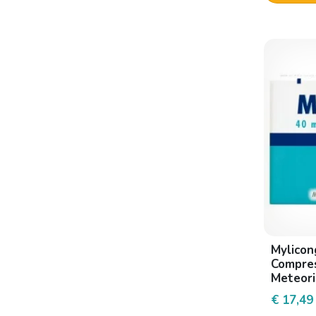
Imodium
Intoleran
Johnson & Johnson
Leader Natural Pharma
Marco Antonetto Farmaceutici
Marco viti
Nalkein pharma
Norgine
Opella Healthcare Italy
Reckitt Benckiser
Mylicon
Scharper
Compres
Schwabe Pharma
Meteori
€ 17,49
Sella