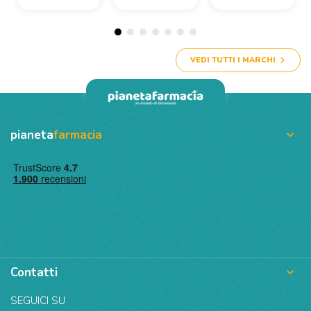
VEDI TUTTI I MARCHI
pianeta
farmacia

Contatti

SEGUICI SU