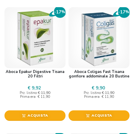
17
17
-
%
-
%
Aboca Epakur Digestive Tisana
Aboca Coligas Fast Tisana
20 Filtri
gonfiore addominale 20 Bustine
€ 9,92
€ 9,90
Prz. listino
€ 11,90
Prz. listino
€ 11,90
Prima era
€ 11,90
Prima era
€ 11,90
ACQUISTA
ACQUISTA
shopping_cart
shopping_cart