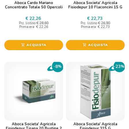
Aboca Cardo Mariano
Aboca Societa' Agricola
Concentrato Totale 50 Opercoli
Fisiodepur 10 Flaconcini 15 G
€ 22,26
€ 22,73
Prz. listino
€ 28,60
Prz. listino
€ 26,90
Prima era
€ 22,26
Prima era
€ 22,73
ACQUISTA
ACQUISTA
shopping_cart
shopping_cart
8
23
-
%
-
%
Aboca Societa' Agricola
Aboca Societa' Agricola
Fisiodepur Tisana 20 Bustine 2
Fisiodepur 315 G