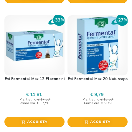
33
27
-
%
-
%
Esi Fermental Max 12 Flaconcini
Esi Fermental Max 20 Naturcaps
€ 11,81
€ 9,79
Prz. listino
€ 17,50
Prz. listino
€ 13,50
Prima era
€ 17,50
Prima era
€ 9,79
ACQUISTA
ACQUISTA
shopping_cart
shopping_cart