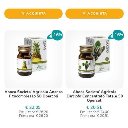
ACQUISTA
ACQUISTA
shopping_cart
shopping_cart
16
16
-
%
-
%
Aboca Societa' Agricola Ananas
Aboca Societa' Agricola
Fitocomplesso 50 Opercoli
Carciofo Concentrato Totale 50
Opercoli
€ 22,05
€ 20,51
Prz. listino
€ 26,20
Prz. listino
€ 24,40
Prima era
€ 26,20
Prima era
€ 20,51