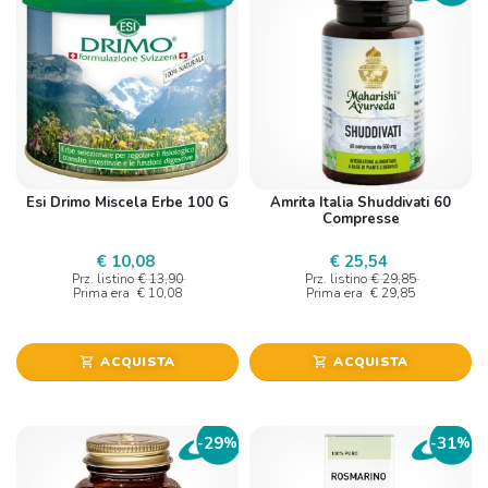
Esi Drimo Miscela Erbe 100 G
Amrita Italia Shuddivati 60
Compresse
€ 10,08
€ 25,54
Prz. listino
€ 13,90
Prz. listino
€ 29,85
Prima era
€ 10,08
Prima era
€ 29,85
ACQUISTA
ACQUISTA
shopping_cart
shopping_cart
29
31
-
%
-
%