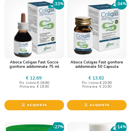
33
34
-
%
-
%
Aboca Coligas Fast Gocce
Aboca Coligas Fast gonfiore
gonfiore addominale 75 ml
addominale 50 Capsule
€ 12,69
€ 13,82
Prz. listino
€ 18,90
Prz. listino
€ 20,90
Prima era
€ 18,90
Prima era
€ 20,90
ACQUISTA
ACQUISTA
shopping_cart
shopping_cart
27
14
-
%
-
%