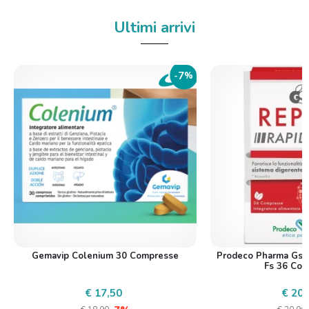
Ultimi arrivi
7
-
%
Gemavip Colenium 30 Compresse
Prodeco Pharma Gse 
Fs 36 Co
€ 17,50
€ 20,