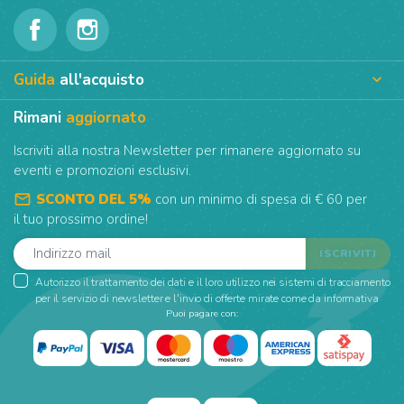
Guida
all'acquisto

Rimani
aggiornato
Iscriviti alla nostra Newsletter per rimanere aggiornato su
eventi e promozioni esclusivi.
mail_outline
SCONTO DEL 5%
con un minimo di spesa di € 60 per
il tuo prossimo ordine!
Autorizzo il trattamento dei dati e il loro utilizzo nei sistemi di tracciamento
per il servizio di newsletter e l'invio di offerte mirate come da informativa
Puoi pagare con: