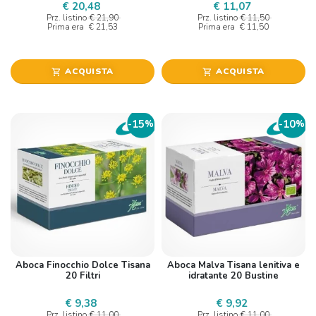
€ 20,48
€ 11,07
Prz. listino
€ 21,90
Prz. listino
€ 11,50
Prima era
€ 21,53
Prima era
€ 11,50
ACQUISTA
ACQUISTA
shopping_cart
shopping_cart
15
10
-
%
-
%
Aboca Finocchio Dolce Tisana
Aboca Malva Tisana lenitiva e
20 Filtri
idratante 20 Bustine
€ 9,38
€ 9,92
Prz. listino
€ 11,00
Prz. listino
€ 11,00