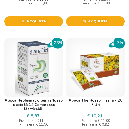
Prima era
€ 11,00
Prima era
€ 11,00
ACQUISTA
ACQUISTA
shopping_cart
shopping_cart
23
7
-
%
-
%
Aboca Neobianacid per reflusso
Aboca The Rosso Tisana - 20
e acidità 14 Compresse
Filtri
Masticabili
€ 8,87
€ 10,21
Prz. listino
€ 11,50
Prz. listino
€ 11,00
Prima era
€ 11,50
Prima era
€ 9,92