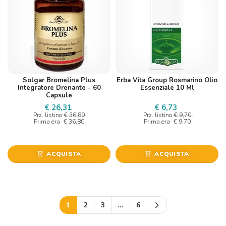
Solgar Bromelina Plus
Erba Vita Group Rosmarino Olio
Integratore Drenante - 60
Essenziale 10 Ml
Capsule
€ 26,31
€ 6,73
Prz. listino
€ 36,80
Prz. listino
€ 9,70
Prima era
€ 36,80
Prima era
€ 9,70
ACQUISTA
ACQUISTA
shopping_cart
shopping_cart
Successivo
1
2
3
…
6
arrow_forward_ios