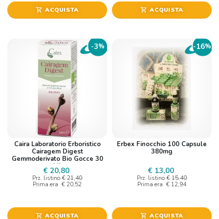
ACQUISTA
ACQUISTA
shopping_cart
shopping_cart
3
16
-
%
-
%
Caira Laboratorio Erboristico
Erbex Finocchio 100 Capsule
Cairagem Digest
380mg
Gemmoderivato Bio Gocce 30
Ml
€ 20,80
€ 13,00
Prz. listino
€ 21,40
Prz. listino
€ 15,40
Prima era
€ 20,52
Prima era
€ 12,94
ACQUISTA
ACQUISTA
shopping_cart
shopping_cart