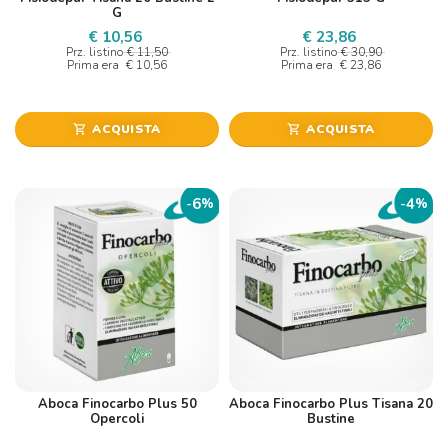
G
€ 10,56
€ 23,86
Prz. listino
€ 11,50
Prz. listino
€ 30,90
Prima era
€ 10,56
Prima era
€ 23,86
ACQUISTA
ACQUISTA
shopping_cart
shopping_cart
6
4
-
%
-
%
Aboca Finocarbo Plus 50
Aboca Finocarbo Plus Tisana 20
Opercoli
Bustine