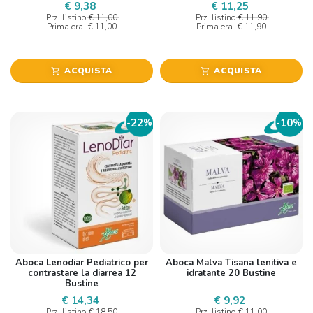
€ 9,38
€ 11,25
Prz. listino
€ 11,00
Prz. listino
€ 11,90
Prima era
€ 11,00
Prima era
€ 11,90
ACQUISTA
ACQUISTA
shopping_cart
shopping_cart
22
10
-
%
-
%
Aboca Lenodiar Pediatrico per
Aboca Malva Tisana lenitiva e
contrastare la diarrea 12
idratante 20 Bustine
Bustine
€ 14,34
€ 9,92
Prz. listino
€ 18,50
Prz. listino
€ 11,00