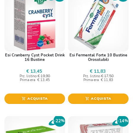
Esi Cranberry Cyst Pocket Drink
Esi Fermental Forte 10 Bustine
16 Bustine
Orosolubili
€ 13,45
€ 11,83
Prz. listino
€ 19,90
Prz. listino
€ 17,50
Prima era
€ 13,45
Prima era
€ 11,83
ACQUISTA
ACQUISTA
shopping_cart
shopping_cart
22
14
-
%
-
%