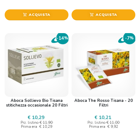
ACQUISTA
ACQUISTA
shopping_cart
shopping_cart
14
7
-
%
-
%
Aboca Sollievo Bio Tisana
Aboca The Rosso Tisana - 20
stitichezza occasionale 20 Filtri
Filtri
€ 10,29
€ 10,21
Prz. listino
€ 11,90
Prz. listino
€ 11,00
Prima era
€ 10,29
Prima era
€ 9,92