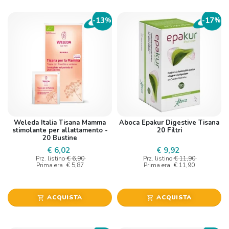
13
17
-
%
-
%
Weleda Italia Tisana Mamma
Aboca Epakur Digestive Tisana
stimolante per allattamento -
20 Filtri
20 Bustine
€ 6,02
€ 9,92
Prz. listino
€ 6,90
Prz. listino
€ 11,90
Prima era
€ 5,87
Prima era
€ 11,90
ACQUISTA
ACQUISTA
shopping_cart
shopping_cart