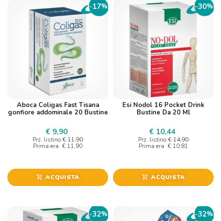
17
30
-
%
-
%
Aboca Coligas Fast Tisana
Esi Nodol 16 Pocket Drink
gonfiore addominale 20 Bustine
Bustine Da 20 Ml
€ 9,90
€ 10,44
Prz. listino
€ 11,90
Prz. listino
€ 14,90
Prima era
€ 11,90
Prima era
€ 10,81
ACQUISTA
ACQUISTA
shopping_cart
shopping_cart
32
32
-
%
-
%