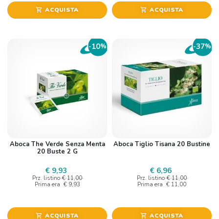
ACQUISTA
ACQUISTA
shopping_cart
shopping_cart
10
37
-
%
-
%
Aboca The Verde Senza Menta
Aboca Tiglio Tisana 20 Bustine
20 Buste 2 G
€ 9,93
€ 6,96
Prz. listino
€ 11,00
Prz. listino
€ 11,00
Prima era
€ 9,93
Prima era
€ 11,00
ACQUISTA
ACQUISTA
shopping_cart
shopping_cart