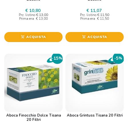
€ 10,80
€ 11,07
Prz. listino
€ 13,00
Prz. listino
€ 11,50
Prima era
€ 13,00
Prima era
€ 11,50
ACQUISTA
ACQUISTA
shopping_cart
shopping_cart
15
5
-
%
-
%
Aboca Finocchio Dolce Tisana
Aboca Grintuss Tisana 20 Filtri
20 Filtri