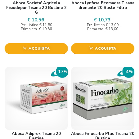
Aboca Societa' Agricola
Aboca Lynfase Fitomagra Tisana
Fisiodepur Tisana 20 Bustine 2
drenante 20 Buste Filtro
G
€ 10,56
€ 10,73
Prz. listino
€ 11,50
Prz. listino
€ 13,00
Prima era
€ 10,56
Prima era
€ 13,00
ACQUISTA
ACQUISTA
shopping_cart
shopping_cart
17
4
-
%
-
%
Aboca Adiprox Tisana 20
Aboca Finocarbo Plus Tisana 20
Bustine
Bustine