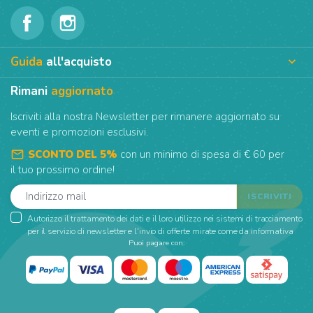
Guida
all'acquisto

Rimani
aggiornato
Iscriviti alla nostra Newsletter per rimanere aggiornato su
eventi e promozioni esclusivi.
mail_outline
SCONTO DEL 5%
con un minimo di spesa di € 60 per
il tuo prossimo ordine!
Autorizzo il trattamento dei dati e il loro utilizzo nei sistemi di tracciamento
per il servizio di newsletter e l'invio di offerte mirate come da informativa
Puoi pagare con: