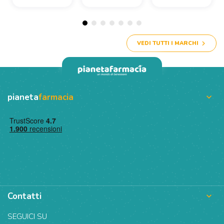
VEDI TUTTI I MARCHI
pianeta
farmacia

Contatti

SEGUICI SU