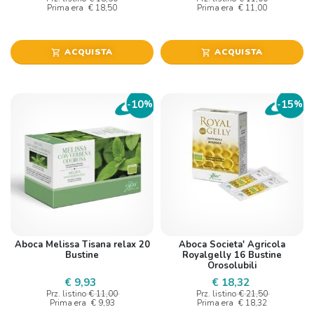
Prima era
€ 18,50
Prima era
€ 11,00
ACQUISTA
ACQUISTA
shopping_cart
shopping_cart
10
15
-
%
-
%
Aboca Melissa Tisana relax 20
Aboca Societa' Agricola
Bustine
Royalgelly 16 Bustine
Orosolubili
€ 9,93
€ 18,32
Prz. listino
€ 11,00
Prz. listino
€ 21,50
Prima era
€ 9,93
Prima era
€ 18,32