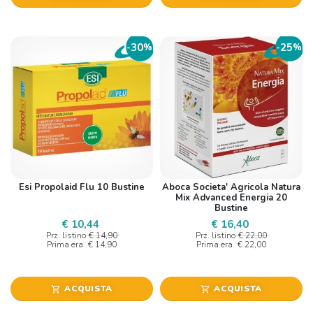
30
25
-
%
-
%
Esi Propolaid Flu 10 Bustine
Aboca Societa' Agricola Natura
Mix Advanced Energia 20
Bustine
€ 10,44
€ 16,40
Prz. listino
€ 14,90
Prz. listino
€ 22,00
Prima era
€ 14,90
Prima era
€ 22,00
ACQUISTA
ACQUISTA
shopping_cart
shopping_cart