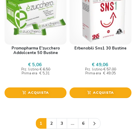
Promopharma E'zucchero
Erbenobili Sns1 30 Bustine
Addolcente 50 Bustine
€ 5,06
€ 49,06
Prz. listino
€ 6,50
Prz. listino
€ 57,00
Prima era
€ 5,31
Prima era
€ 49,05
ACQUISTA
ACQUISTA
shopping_cart
shopping_cart
Successivo
1
2
3
…
6
arrow_forward_ios