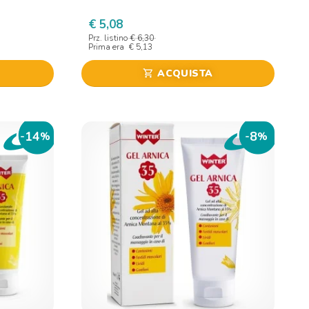
€ 5,08
Prz. listino
€ 6,30
Prima era
€ 5,13
ACQUISTA
shopping_cart
14
8
-
%
-
%