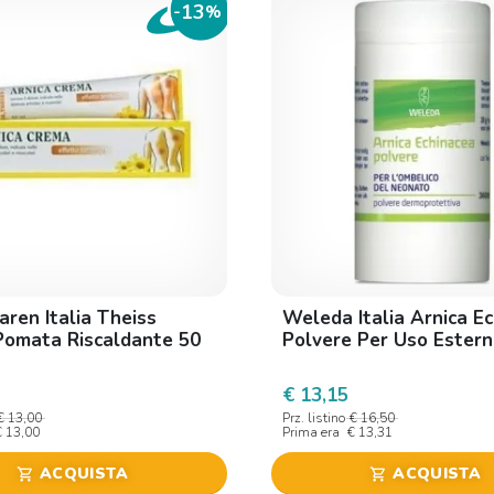
13
-
%
ren Italia Theiss
Weleda Italia Arnica E
Pomata Riscaldante 50
Polvere Per Uso Estern
€ 13,15
€ 13,00
Prz. listino
€ 16,50
€ 13,00
Prima era
€ 13,31
ACQUISTA
ACQUISTA
shopping_cart
shopping_cart