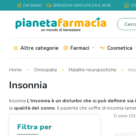
local_shipping
local_pharmacy
CHI SIAMO
SPEDIZIONI GRATUITE DA € 49,90
CO
Altre categorie
Farmaci
Cosmetica
expand_more
expa
Home
Omeopatia
Malattie neuropsichiche
Inso
Insonnia
Insonnia
L'insonnia è un disturbo che si può definire sia i
la
qualità del sonno
. Il paziente che soffre di insonnia lam
Ci sono 131 
Filtra per