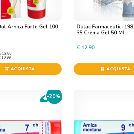
Dol Arnica Forte Gel 100
Dulac Farmaceutici 198
35 Crema Gel 50 Ml
€ 12,90
€ 13,50
€ 10,99
ACQUISTA
ACQUISTA
shopping_cart
shopping_cart
20
-
%