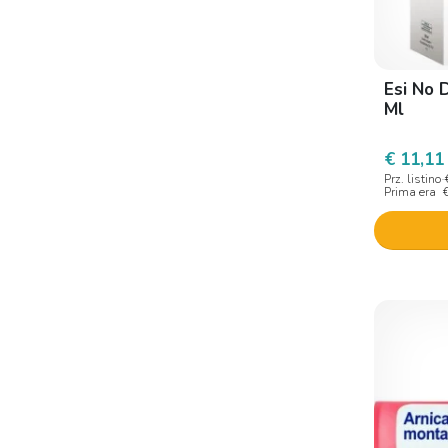
Esi No 
Ml
€ 11,11
Prz. listino
Prima era