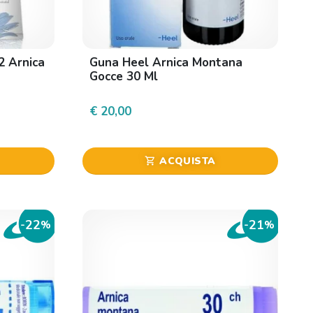
2 Arnica
Guna Heel Arnica Montana
Gocce 30 Ml
€ 20,00
ACQUISTA
shopping_cart
22
21
-
%
-
%