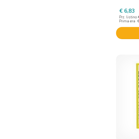
Officinalis
€ 6,83
Optima Naturals
Prz. listino
Oti Officine Terapie Innovative
Prima era
Pharmalife research
Phyto garda
Pic Solution
Pietrasanta pharma
Planter's
Sanavita
Schwabe Pharma
Sella
Tdc Technology Dedicated To
Care
Weleda