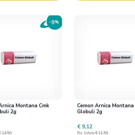
9
-
%
Arnica Montana Cmk
Cemon Arnica Montana
buli 2g
Globuli 2g
€ 9,12
€ 14,50
Prz. listino
€ 11,50