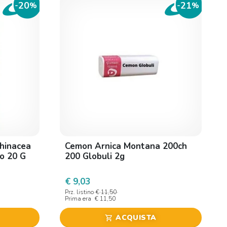
20
21
-
%
-
%
chinacea
Cemon Arnica Montana 200ch
o 20 G
200 Globuli 2g
€ 9,03
Prz. listino
€ 11,50
Prima era
€ 11,50
ACQUISTA
shopping_cart