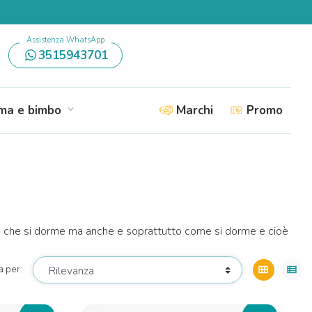
Assistenza WhatsApp
3515943701
a e bimbo
Marchi
Promo
expand_more
re che si dorme ma anche e soprattutto come si dorme e cioè
a per:
view_module
view_list