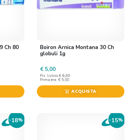
9 Ch 80
Boiron Arnica Montana 30 Ch
globuli 1g
€ 5,00
Prz. listino
€ 6,30
Prima era
€ 5,00
ACQUISTA
shopping_cart
18
15
-
%
-
%