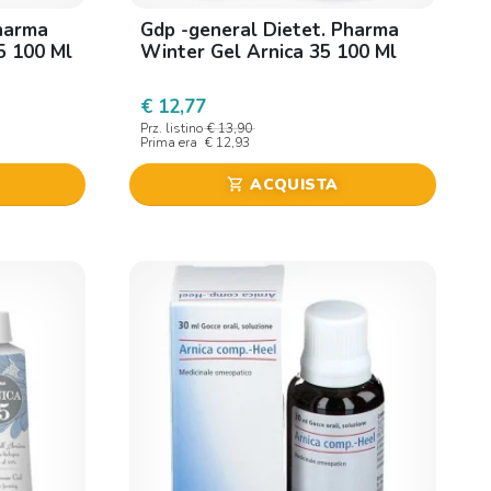
harma
Gdp -general Dietet. Pharma
5 100 Ml
Winter Gel Arnica 35 100 Ml
€ 12,77
Prz. listino
€ 13,90
Prima era
€ 12,93
ACQUISTA
shopping_cart