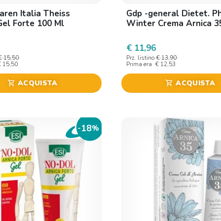
ren Italia Theiss
Gdp -general Dietet. P
Gel Forte 100 Ml
Winter Crema Arnica 3
€ 11,96
€ 15,50
Prz. listino
€ 13,90
€ 15,50
Prima era
€ 12,53
ACQUISTA
ACQUISTA
shopping_cart
shopping_cart
18
-
%