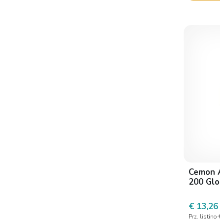
Cemon
Dea Pharma
Di-va
Dr. Theiss
Dulac Farmaceutici
Dulac Farmaceutici 1982
Erba vita
Erba Vita Group
Erboristeria magentina
Esi
Cemon 
Farmac-zabban
200 Glo
Farmaderbe
€ 13,26
Felpharma
Prz. listino