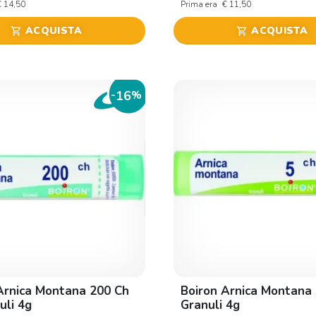
€ 14,50
Prima era
€ 11,50
ACQUISTA
ACQUISTA
shopping_cart
shopping_cart
16
-
%
Arnica Montana 200 Ch
Boiron Arnica Montana 
uli 4g
Granuli 4g