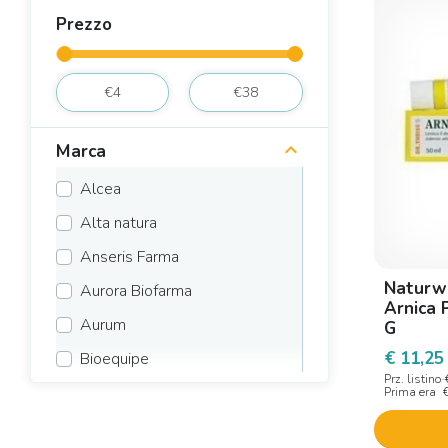
Prezzo
Marca
Alcea
Alta natura
Anseris Farma
Naturwa
Aurora Biofarma
Arnica 
Aurum
G
€ 11,25
Bioequipe
Prz. listino
Bios line
Prima era
Boiron