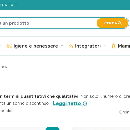
NTATTACI
search
CERCA
Igiene e benessere
Integratori
Mamm
nd_more
expand_more
expand_more
nnia
n termini quantitativi che qualitativi
. Non solo il numero di o
enta un sonno discontinuo...
Leggi tutto
prodotti.
Ordin