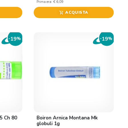
Prima era
€ 6,09
ACQUISTA
shopping_cart
19
19
-
%
-
%
5 Ch 80
Boiron Arnica Montana Mk
globuli 1g