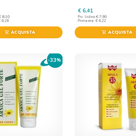
€ 6,41
€ 8,10
Prz. listino
€ 7,90
€ 6,26
Prima era
€ 6,22
ACQUISTA
ACQUISTA
shopping_cart
shopping_cart
33
-
%