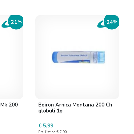
21
24
-
%
-
%
 Mk 200
Boiron Arnica Montana 200 Ch
globuli 1g
€ 5,99
Prz. listino
€ 7,90