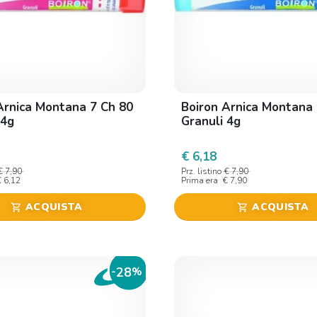
Arnica Montana 7 Ch 80
Boiron Arnica Montana 
 4g
Granuli 4g
€ 6,18
€ 7,90
Prz. listino
€ 7,90
€ 6,12
Prima era
€ 7,90
ACQUISTA
ACQUISTA
shopping_cart
shopping_cart
28
-
%