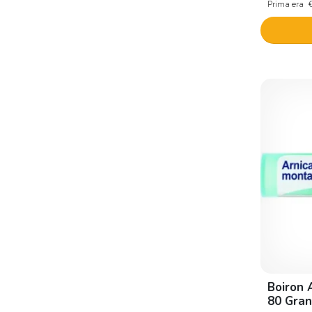
Gheos
Prima era
Guglielmo Pearson
Guna
Helan
Hering
Idee Innovative
Imo
Kos
Lehning laboratoires
Marco viti
Mustela
Naturalsalus
Boiron 
Naturwaren Italia
80 Gran