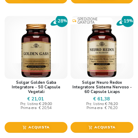
SPEDIZIONE
28
19
-
%
-
%
local_shipping
GRATUITA
Solgar Golden Gaba
Solgar Neuro Redox
Integratore - 50 Capsule
Integratore Sistema Nervoso -
Vegetali
60 Capsule Licaps
€ 21,01
€ 61,38
Prz. listino
€ 29,00
Prz. listino
€ 76,20
Prima era
€ 20,54
Prima era
€ 76,20
ACQUISTA
ACQUISTA
shopping_cart
shopping_cart