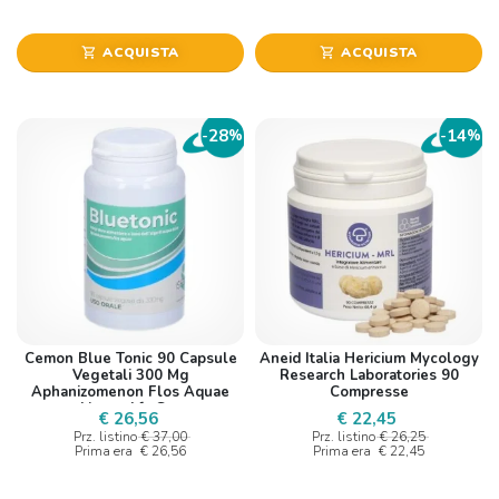
ACQUISTA
ACQUISTA
shopping_cart
shopping_cart
28
14
-
%
-
%
Cemon Blue Tonic 90 Capsule
Aneid Italia Hericium Mycology
Vegetali 300 Mg
Research Laboratories 90
Aphanizomenon Flos Aquae
Compresse
Alga - Afa Gen
€ 26,56
€ 22,45
Prz. listino
€ 37,00
Prz. listino
€ 26,25
Prima era
€ 26,56
Prima era
€ 22,45