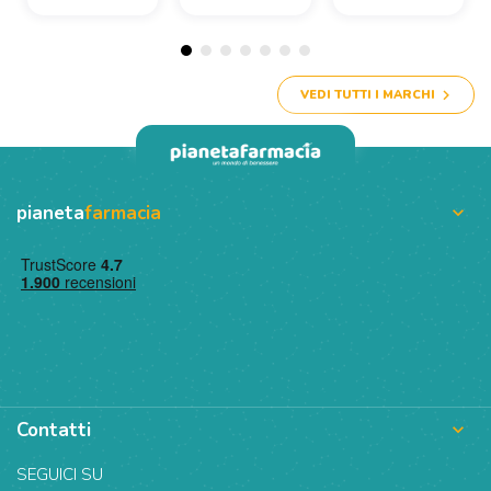
VEDI TUTTI I MARCHI
pianeta
farmacia

Contatti

SEGUICI SU