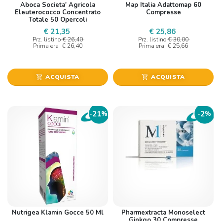
Aboca Societa' Agricola
Map Italia Adattomap 60
Eleuterococco Concentrato
Compresse
Totale 50 Opercoli
€ 21,35
€ 25,86
Prz. listino
€ 26,40
Prz. listino
€ 30,00
Prima era
€ 26,40
Prima era
€ 25,66
ACQUISTA
ACQUISTA
shopping_cart
shopping_cart
21
2
-
%
-
%
Nutrigea Klamin Gocce 50 Ml
Pharmextracta Monoselect
Ginkgo 30 Compresse