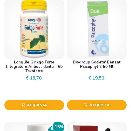
Longlife Ginkgo Forte
Biogroup Societa' Benefit
Integratore Antiossidante - 60
Psicophyt 2 50 Ml
Tavolette
€ 18,70
€ 19,50
ACQUISTA
ACQUISTA
shopping_cart
shopping_cart
15
-
%