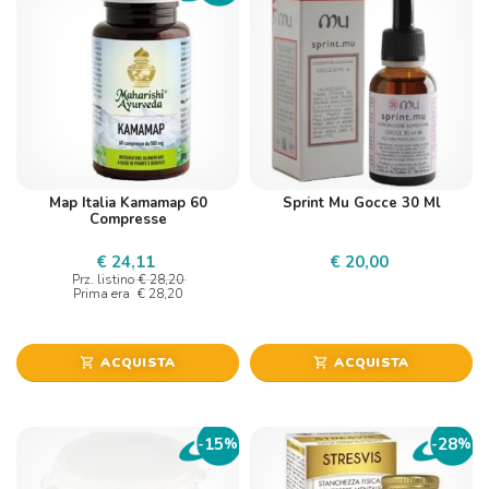
Map Italia Kamamap 60
Sprint Mu Gocce 30 Ml
Compresse
€ 24,11
€ 20,00
Prz. listino
€ 28,20
Prima era
€ 28,20
ACQUISTA
ACQUISTA
shopping_cart
shopping_cart
15
28
-
%
-
%