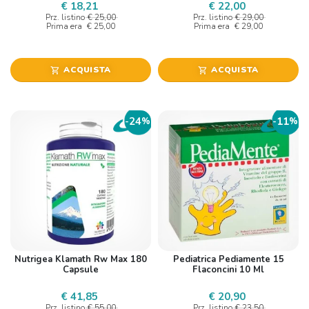
€ 18,21
€ 22,00
Prz. listino
€ 25,00
Prz. listino
€ 29,00
Prima era
€ 25,00
Prima era
€ 29,00
ACQUISTA
ACQUISTA
shopping_cart
shopping_cart
24
11
-
%
-
%
Nutrigea Klamath Rw Max 180
Pediatrica Pediamente 15
Capsule
Flaconcini 10 Ml
€ 41,85
€ 20,90
Prz. listino
€ 55,00
Prz. listino
€ 23,50