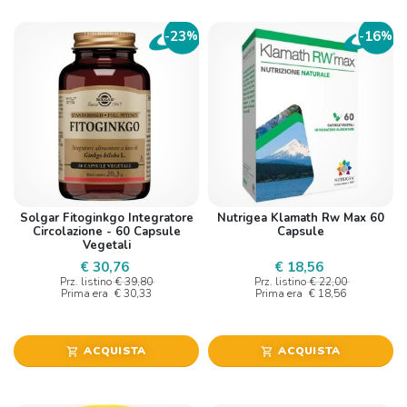
23
16
-
%
-
%
Solgar Fitoginkgo Integratore
Nutrigea Klamath Rw Max 60
Circolazione - 60 Capsule
Capsule
Vegetali
€ 30,76
€ 18,56
Prz. listino
€ 39,80
Prz. listino
€ 22,00
Prima era
€ 30,33
Prima era
€ 18,56
ACQUISTA
ACQUISTA
shopping_cart
shopping_cart