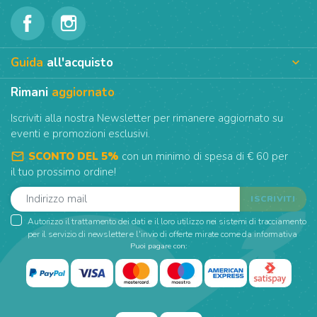
Guida
all'acquisto

Rimani
aggiornato
Iscriviti alla nostra Newsletter per rimanere aggiornato su
eventi e promozioni esclusivi.
mail_outline
SCONTO DEL 5%
con un minimo di spesa di € 60 per
il tuo prossimo ordine!
Autorizzo il trattamento dei dati e il loro utilizzo nei sistemi di tracciamento
per il servizio di newsletter e l'invio di offerte mirate come da informativa
Puoi pagare con: