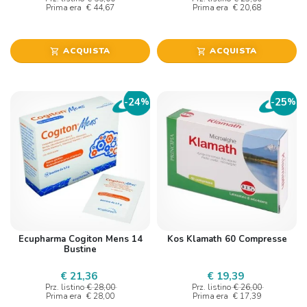
Prima era
€ 44,67
Prima era
€ 20,68
ACQUISTA
ACQUISTA
shopping_cart
shopping_cart
24
25
-
%
-
%
Ecupharma Cogiton Mens 14
Kos Klamath 60 Compresse
Bustine
€ 21,36
€ 19,39
Prz. listino
€ 28,00
Prz. listino
€ 26,00
Prima era
€ 28,00
Prima era
€ 17,39