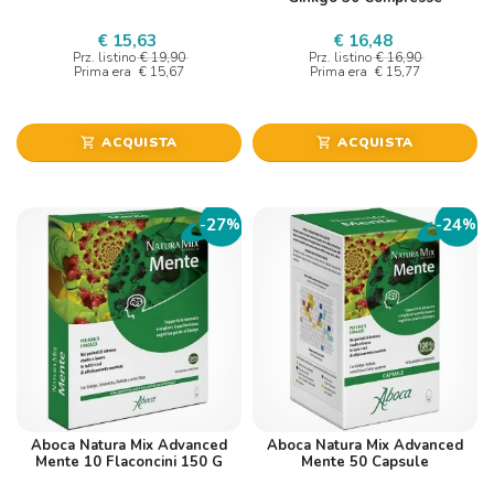
€ 15,63
€ 16,48
Prz. listino
€ 19,90
Prz. listino
€ 16,90
Prima era
€ 15,67
Prima era
€ 15,77
ACQUISTA
ACQUISTA
shopping_cart
shopping_cart
27
24
-
%
-
%
Aboca Natura Mix Advanced
Aboca Natura Mix Advanced
Mente 10 Flaconcini 150 G
Mente 50 Capsule