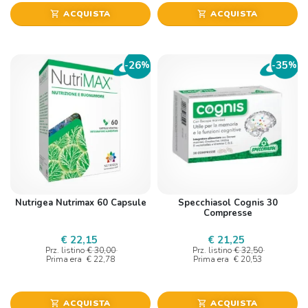
ACQUISTA
ACQUISTA
shopping_cart
shopping_cart
26
35
-
%
-
%
Nutrigea Nutrimax 60 Capsule
Specchiasol Cognis 30
Compresse
€ 22,15
€ 21,25
Prz. listino
€ 30,00
Prz. listino
€ 32,50
Prima era
€ 22,78
Prima era
€ 20,53
ACQUISTA
ACQUISTA
shopping_cart
shopping_cart