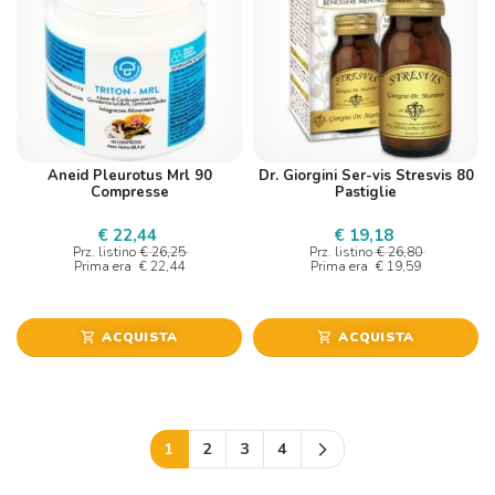
Aneid Pleurotus Mrl 90
Dr. Giorgini Ser-vis Stresvis 80
Compresse
Pastiglie
€ 22,44
€ 19,18
Prz. listino
€ 26,25
Prz. listino
€ 26,80
Prima era
€ 22,44
Prima era
€ 19,59
ACQUISTA
ACQUISTA
shopping_cart
shopping_cart
Successivo
1
2
3
4
arrow_forward_ios