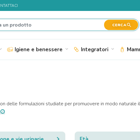
NTATTACI
search
CERCA
Igiene e benessere
Integratori
Mamm
nd_more
expand_more
expand_more
on delle formulazioni studiate per promuovere in modo naturale il
one e vie urinarie
Età