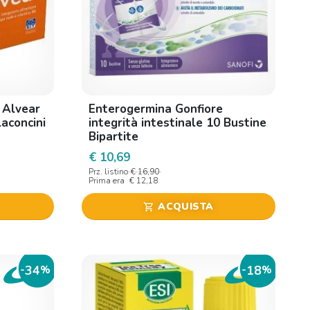
 Alvear
Enterogermina Gonfiore
aconcini
integrità intestinale 10 Bustine
Bipartite
€ 10,69
Prz. listino
€ 16,90
Prima era
€ 12,18
ACQUISTA
shopping_cart
34
18
-
%
-
%