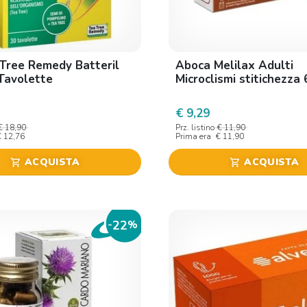
 Tree Remedy Batteril
Aboca Melilax Adulti
Tavolette
Microclismi stitichezza 
€ 9,29
€ 18,90
Prz. listino
€ 11,90
€ 12,76
Prima era
€ 11,90
ACQUISTA
ACQUISTA
shopping_cart
shopping_cart
22
-
%