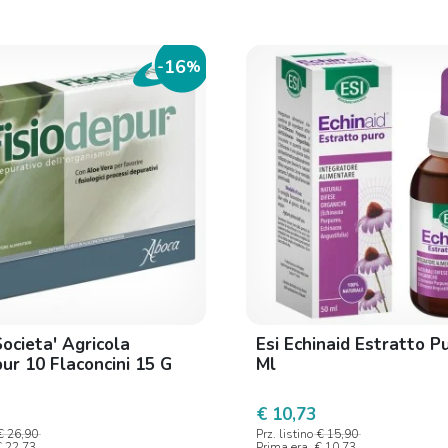
16
-
%
ocieta' Agricola
Esi Echinaid Estratto P
pur 10 Flaconcini 15 G
Ml
€ 10,73
€ 26,90
Prz. listino
€ 15,90
€ 22,73
Prima era
€ 10,73