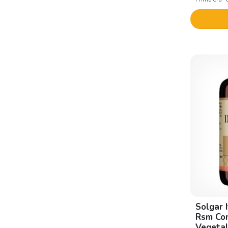
Aquilea
Arcangea
Ar Fitofarma
Aristeia Farmaceutici
Arkocapsule
Arkofarm
Arkopharma
Arkoroyal
Armidal
Armores
Artsana
Audax pharma
Solgar 
Aurobindo Pharma
Rsm Co
Vegetal