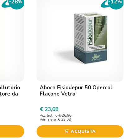
28
12
-
%
-
%
llutorio
Aboca Fisiodepur 50 Opercoli
tore da
Flacone Vetro
€ 23,68
Prz. listino
€ 26,90
Prima era
€ 23,68
ACQUISTA
shopping_cart