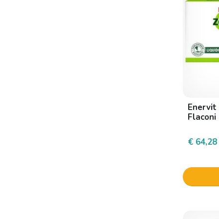
Agips farmaceutici
Ag Pharma
Aiderm
Aisal
Alcea
Alce nero
Enervit
Alema Farma
Flaconi
Alfa intes
€ 64,28
Alfasigma
Algasiv
Algem natura
Algilife
Algilife S