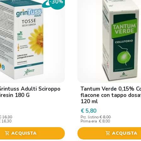
30
-
%
rintuss Adulti Sciroppo
Tantum Verde 0,15% Co
iresin 180 G
flacone con tappo dosa
120 ml
€ 5,80
€ 16,30
Prz. listino
€ 8,00
€ 16,30
Prima era
€ 8,00
ACQUISTA
ACQUISTA
shopping_cart
shopping_cart