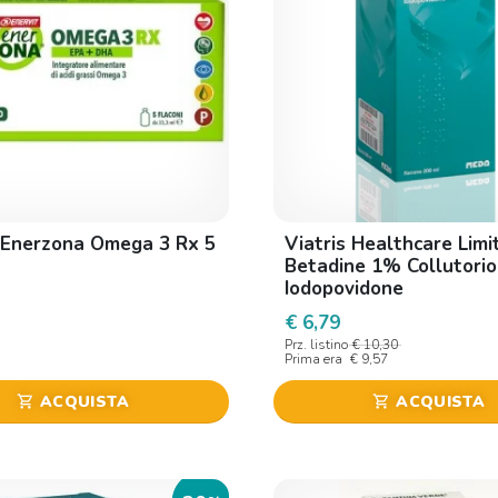
 Enerzona Omega 3 Rx 5
Viatris Healthcare Limi
Betadine 1% Collutorio
Iodopovidone
€ 6,79
Prz. listino
€ 10,30
Prima era
€ 9,57
ACQUISTA
ACQUISTA
shopping_cart
shopping_cart