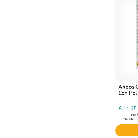
Alkaest
Allga san
Alma Consulting
Alpakos
Alphrema
Alphremev
Alpiflor
Alta natura
Aboca G
Alta Natura-inalme
Con Pol
Ama Naturalab
€ 11,35
Amarelli
Prz. listino
Prima era
Amc Farma
Amnol