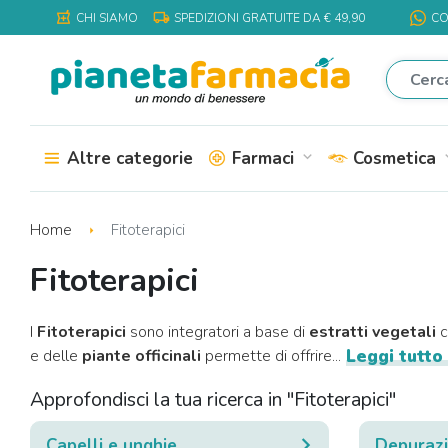
local_shipping
local_pharmacy
CHI SIAMO
SPEDIZIONI GRATUITE DA € 49,90
CO
Altre categorie
Farmaci
Cosmetica
expand_more
expa
Home
Fitoterapici
Fitoterapici
I
Fitoterapici
sono integratori a base di
estratti vegetali
c
e delle
piante officinali
permette di offrire...
Leggi tutto
Approfondisci la tua ricerca in "Fitoterapici"
Capelli e unghie
Depurazi