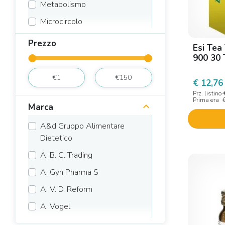
Metabolismo
Microcircolo
Monocomponenti
Prezzo
Esi Tea
Muscoli, articolazioni e tessuto
900 30 
osseo
€ 12,76
Salute della bocca
Prz. listino
Prima era
Sonno e serenità
Marca
Tono e memoria
A&d Gruppo Alimentare
Vie respiratorie
Dietetico
A. B. C. Trading
A. Gyn Pharma S
A. V. D. Reform
A. Vogel
Abafoods