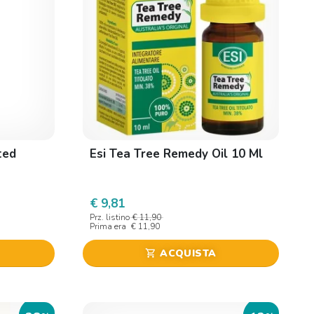
ted
Esi Tea Tree Remedy Oil 10 Ml
€ 9,81
Prz. listino
€ 11,90
Prima era
€ 11,90
ACQUISTA
shopping_cart