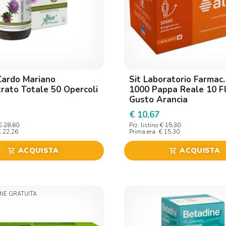
ardo Mariano
Sit Laboratorio Farmac.
rato Totale 50 Opercoli
1000 Pappa Reale 10 Fl
Gusto Arancia
€ 10,67
€ 28,60
Prz. listino
€ 15,30
€ 22,26
Prima era
€ 15,30
ACQUISTA
ACQUISTA
shopping_cart
shopping_cart
ONE GRATUITA