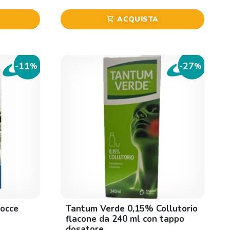
ACQUISTA
shopping_cart
11
27
-
%
-
%
Gocce
Tantum Verde 0,15% Collutorio
flacone da 240 ml con tappo
dosatore