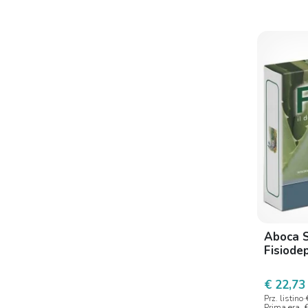
Amp Biotec
Aneid
Aneid Italia
Angelini Pharma
Anseris Farma
Antheia
Antipiol research
Apicoltura Andreini
Apropos
Aqma
Aboca S
Aqma Italia
Fisiode
Aquadro Pharma S
€ 22,73
Aqua viva
Prz. listino
Prima era