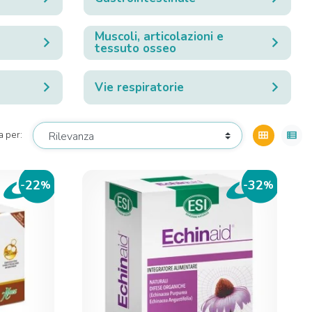
Muscoli, articolazioni e
tessuto osseo
Vie respiratorie
a per:
view_module
view_list
22
32
-
%
-
%