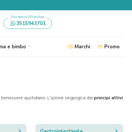
Assistenza WhatsApp
3515943701
a e bimbo
Marchi
Promo
expand_more
 benessere quotidiano. L'azione singergica dei
principi attivi
Gastrointestinale