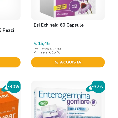
Esi Echinaid 60 Capsule
6 Pezzi
€ 15,46
Prz. listino
€ 22,90
Prima era
€ 15,46
ACQUISTA
shopping_cart
30
37
-
%
-
%