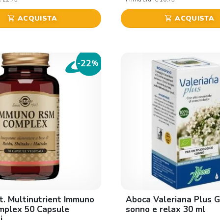
ACQUISTA
ACQUISTA
shopping_cart
shopping_cart
22
-
%
It. Multinutrient Immuno
Aboca Valeriana Plus 
mplex 50 Capsule
sonno e relax 30 ml
i