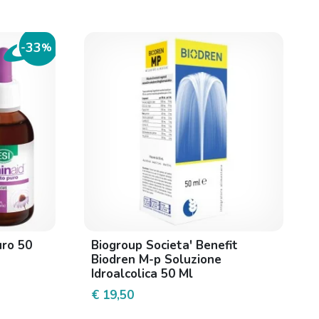
33
-
%
uro 50
Biogroup Societa' Benefit
Biodren M-p Soluzione
Idroalcolica 50 Ml
€ 19,50