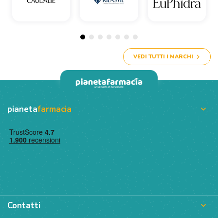
VEDI TUTTI I MARCHI
pianeta
farmacia

Contatti
