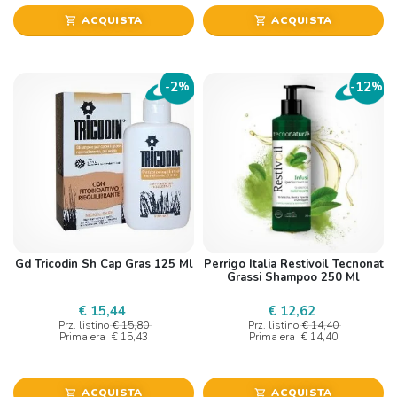
ACQUISTA
ACQUISTA
shopping_cart
shopping_cart
2
12
-
%
-
%
Gd Tricodin Sh Cap Gras 125 Ml
Perrigo Italia Restivoil Tecnonat
Grassi Shampoo 250 Ml
€ 15,44
€ 12,62
Prz. listino
€ 15,80
Prz. listino
€ 14,40
Prima era
€ 15,43
Prima era
€ 14,40
ACQUISTA
ACQUISTA
shopping_cart
shopping_cart