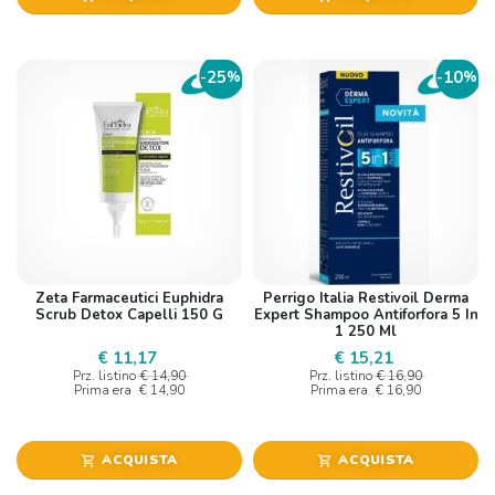
25
10
-
%
-
%
Zeta Farmaceutici Euphidra
Perrigo Italia Restivoil Derma
Scrub Detox Capelli 150 G
Expert Shampoo Antiforfora 5 In
1 250 Ml
€ 11,17
€ 15,21
Prz. listino
€ 14,90
Prz. listino
€ 16,90
Prima era
€ 14,90
Prima era
€ 16,90
ACQUISTA
ACQUISTA
shopping_cart
shopping_cart