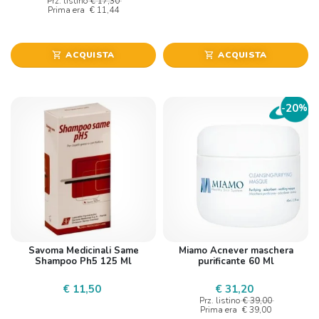
Prz. listino
€ 17,30
Prima era
€ 11,44
ACQUISTA
ACQUISTA
shopping_cart
shopping_cart
20
-
%
Savoma Medicinali Same
Miamo Acnever maschera
Shampoo Ph5 125 Ml
purificante 60 Ml
€ 11,50
€ 31,20
Prz. listino
€ 39,00
Prima era
€ 39,00