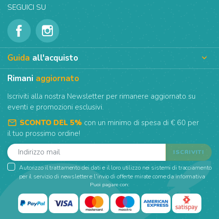
SEGUICI SU
Guida
all'acquisto

Rimani
aggiornato
Iscriviti alla nostra Newsletter per rimanere aggiornato su
eventi e promozioni esclusivi.
mail_outline
SCONTO DEL 5%
con un minimo di spesa di € 60 per
il tuo prossimo ordine!
Autorizzo il trattamento dei dati e il loro utilizzo nei sistemi di tracciamento
per il servizio di newsletter e l'invio di offerte mirate come da informativa
Puoi pagare con: