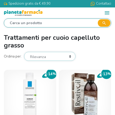
Spedizioni gratis da € 49,90
Contattaci
local_shipping
menu
search
Trattamenti per cuoio capelluto
grasso
Ordina per:
14
13
-
%
-
%