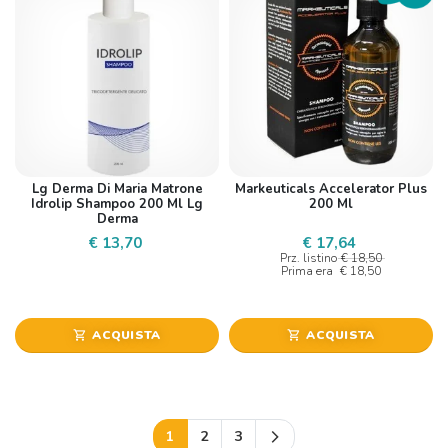
Lg Derma Di Maria Matrone
Markeuticals Accelerator Plus
Idrolip Shampoo 200 Ml Lg
200 Ml
Derma
€ 13,70
€ 17,64
Prz. listino
€ 18,50
Prima era
€ 18,50
ACQUISTA
ACQUISTA
shopping_cart
shopping_cart
Successivo
1
2
3
arrow_forward_ios