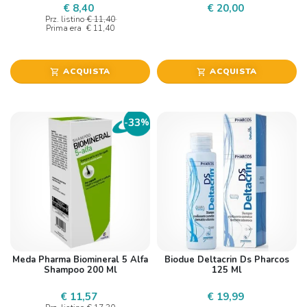
€ 8,40
€ 20,00
Prz. listino
€ 11,40
Prima era
€ 11,40
ACQUISTA
ACQUISTA
shopping_cart
shopping_cart
33
-
%
Meda Pharma Biomineral 5 Alfa
Biodue Deltacrin Ds Pharcos
Shampoo 200 Ml
125 Ml
€ 11,57
€ 19,99