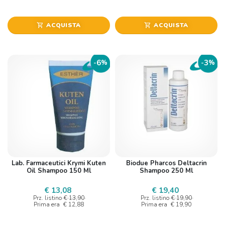
ACQUISTA
ACQUISTA
shopping_cart
shopping_cart
6
3
-
%
-
%
Lab. Farmaceutici Krymi Kuten
Biodue Pharcos Deltacrin
Oil Shampoo 150 Ml
Shampoo 250 Ml
€ 13,08
€ 19,40
Prz. listino
€ 13,90
Prz. listino
€ 19,90
Prima era
€ 12,88
Prima era
€ 19,90