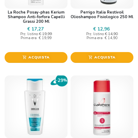
La Roche Posay-phas Kerium
Perrigo Italia Restivoil
Shampoo Anti-forfora Capelli
Olioshampoo Fisiologico 250 Ml
Grassi 200 Ml
€ 17,27
€ 12,96
Prz. listino
€ 19,99
Prz. listino
€ 14,90
Prima era
€ 19,99
Prima era
€ 14,90
ACQUISTA
ACQUISTA
shopping_cart
shopping_cart
29
-
%