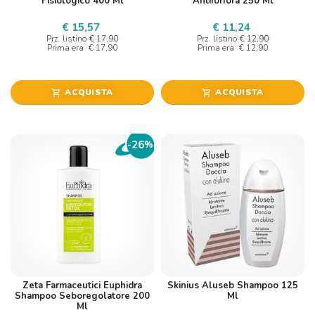
Fisiologico 400 Ml
Antiforfora 250 Ml
€ 15,57
€ 11,24
Prz. listino
€ 17,90
Prz. listino
€ 12,90
Prima era
€ 17,90
Prima era
€ 12,90
ACQUISTA
ACQUISTA
shopping_cart
shopping_cart
26
-
%
Zeta Farmaceutici Euphidra
Skinius Aluseb Shampoo 125
Shampoo Seboregolatore 200
Ml
Ml