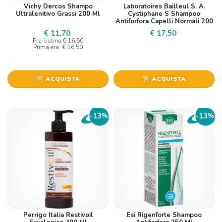
Vichy Dercos Shampo
Laboratoires Bailleul S. A.
Ultralenitivo Grassi 200 Ml
Cystiphane S Shampoo
Antiforfora Capelli Normali 200
Ml
€ 11,70
€ 17,50
Prz. listino
€ 16,50
Prima era
€ 16,50
ACQUISTA
ACQUISTA
shopping_cart
shopping_cart
13
13
-
%
-
%
Perrigo Italia Restivoil
Esi Rigenforte Shampoo