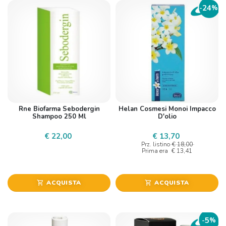
24
-
%
Rne Biofarma Sebodergin
Helan Cosmesi Monoi Impacco
Shampoo 250 Ml
D'olio
€ 22,00
€ 13,70
Prz. listino
€ 18,00
Prima era
€ 13,41
ACQUISTA
ACQUISTA
shopping_cart
shopping_cart
5
-
%