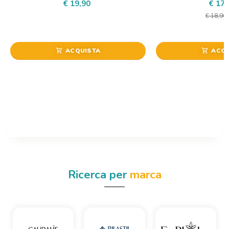
€ 19,90
€ 17,
€ 18,90
ACQUISTA
ACQU
shopping_cart
shopping_cart
Ricerca per
marca