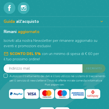
Guida
all'acquisto

Rimani
aggiornato
Iscriviti alla nostra Newsletter per rimanere aggiornato su
eventi e promozioni esclusivi.
mail_outline
SCONTO DEL 5%
con un minimo di spesa di € 60 per
il tuo prossimo ordine!
Autorizzo il trattamento dei dati e il loro utilizzo nei sistemi di tracciamento
per il servizio di newsletter e l'invio di offerte mirate come da informativa
Puoi pagare con: