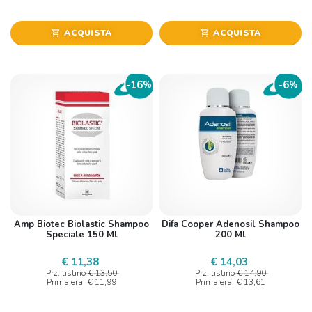
ACQUISTA
ACQUISTA
shopping_cart
shopping_cart
16
6
-
%
-
%
Amp Biotec Biolastic Shampoo
Difa Cooper Adenosil Shampoo
Speciale 150 Ml
200 Ml
€ 11,38
€ 14,03
Prz. listino
€ 13,50
Prz. listino
€ 14,90
Prima era
€ 11,99
Prima era
€ 13,61