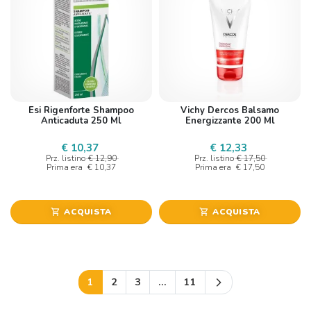
Esi Rigenforte Shampoo
Vichy Dercos Balsamo
Anticaduta 250 Ml
Energizzante 200 Ml
€ 10,37
€ 12,33
Prz. listino
€ 12,90
Prz. listino
€ 17,50
Prima era
€ 10,37
Prima era
€ 17,50
ACQUISTA
ACQUISTA
shopping_cart
shopping_cart
Successivo
1
2
3
…
11
arrow_forward_ios