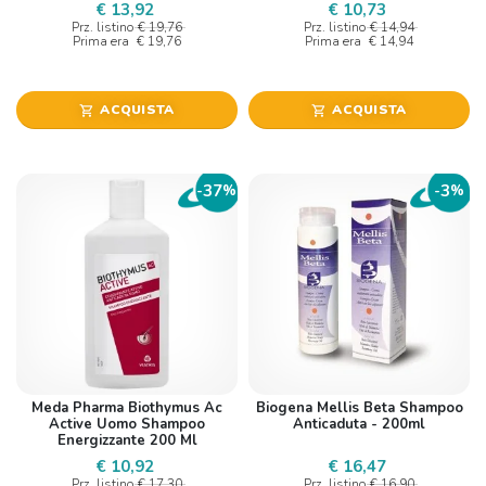
€ 13,92
€ 10,73
Prz. listino
€ 19,76
Prz. listino
€ 14,94
Prima era
€ 19,76
Prima era
€ 14,94
ACQUISTA
ACQUISTA
shopping_cart
shopping_cart
37
3
-
%
-
%
Meda Pharma Biothymus Ac
Biogena Mellis Beta Shampoo
Active Uomo Shampoo
Anticaduta - 200ml
Energizzante 200 Ml
€ 10,92
€ 16,47
Prz. listino
€ 17,30
Prz. listino
€ 16,90