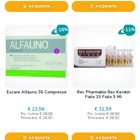
ACQUISTA
ACQUISTA
shopping_cart
shopping_cart
16
11
-
%
-
%
Eucare Alfauno 36 Compresse
Rev Pharmabio Rev Keratin
Fiale 15 Fiale 5 Ml
€ 23,56
€ 32,59
Prz. listino
€ 28,00
Prz. listino
€ 36,50
Prima era
€ 28,00
Prima era
€ 36,50
ACQUISTA
ACQUISTA
shopping_cart
shopping_cart