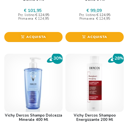
€ 101,95
€ 99,09
Prz. listino
€ 124,95
Prz. listino
€ 124,95
Prima era
€ 124,95
Prima era
€ 124,95
ACQUISTA
ACQUISTA
shopping_cart
shopping_cart
30
28
-
%
-
%
Vichy Dercos Shampo Dolcezza
Vichy Dercos Shampoo
Minerale 400 Ml
Energizzante 200 Ml