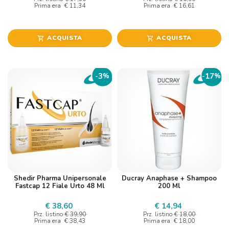
Prima era
€ 11,34
Prima era
€ 16,61
ACQUISTA
ACQUISTA
shopping_cart
shopping_cart
3
17
-
%
-
%
Shedir Pharma Unipersonale
Ducray Anaphase + Shampoo
Fastcap 12 Fiale Urto 48 Ml
200 Ml
€ 38,60
€ 14,94
Prz. listino
€ 39,90
Prz. listino
€ 18,00
Prima era
€ 38,43
Prima era
€ 18,00