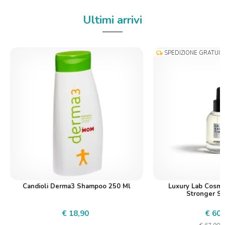
Ultimi arrivi
SPEDIZIONE GRATUIT
local_shipping
Candioli Derma3 Shampoo 250 Ml
Luxury Lab Cosmet
Stronger Si
€ 18,90
€ 60,