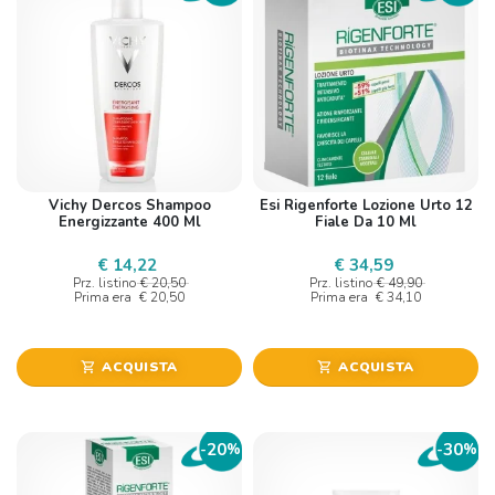
Vichy Dercos Shampoo
Esi Rigenforte Lozione Urto 12
Energizzante 400 Ml
Fiale Da 10 Ml
€ 14,22
€ 34,59
Prz. listino
€ 20,50
Prz. listino
€ 49,90
Prima era
€ 20,50
Prima era
€ 34,10
ACQUISTA
ACQUISTA
shopping_cart
shopping_cart
20
30
-
%
-
%