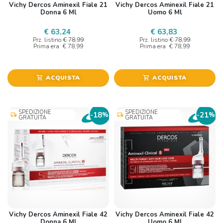
Vichy Dercos Aminexil Fiale 21
Vichy Dercos Aminexil Fiale 21
Donna 6 Ml
Uomo 6 Ml
€ 63,24
€ 63,83
Prz. listino
€ 78,99
Prz. listino
€ 78,99
Prima era
€ 78,99
Prima era
€ 78,99
ACQUISTA
ACQUISTA
shopping_cart
shopping_cart
SPEDIZIONE
SPEDIZIONE
18
21
-
%
-
%
local_shipping
local_shipping
GRATUITA
GRATUITA
Vichy Dercos Aminexil Fiale 42
Vichy Dercos Aminexil Fiale 42
Donna 6 Ml
Uomo 6 Ml