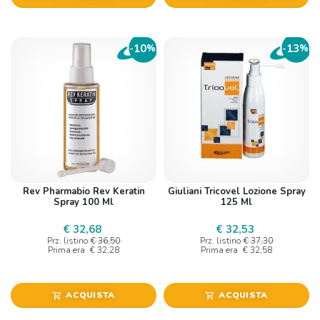
10
13
-
%
-
%
Rev Pharmabio Rev Keratin
Giuliani Tricovel Lozione Spray
Spray 100 Ml
125 Ml
€ 32,68
€ 32,53
Prz. listino
€ 36,50
Prz. listino
€ 37,30
Prima era
€ 32,28
Prima era
€ 32,58
ACQUISTA
ACQUISTA
shopping_cart
shopping_cart