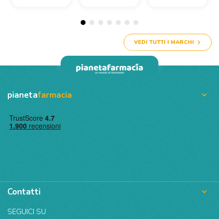
VEDI TUTTI I MARCHI
pianeta
farmacia

Contatti

SEGUICI SU