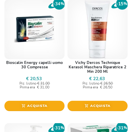
34
15
-
%
-
%
Bioscalin Energy capelli uomo
Vichy Dercos Technique
30 Compresse
Kerasol Maschera Riparatrice 2
Min 200 Ml
€ 20,53
€ 22,63
Prz. listino
€ 31,00
Prz. listino
€ 26,50
Prima era
€ 31,00
Prima era
€ 26,50
ACQUISTA
ACQUISTA
shopping_cart
shopping_cart
31
31
-
%
-
%