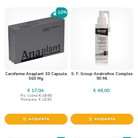
10
-
%
Carofarma Anaplant 30 Capsule
S. F. Group Anatrofine Complex
560 Mg
90 Ml
€ 17,04
€ 48,00
Prz. listino
€ 18,90
Prima era
€ 18,90
ACQUISTA
ACQUISTA
shopping_cart
shopping_cart