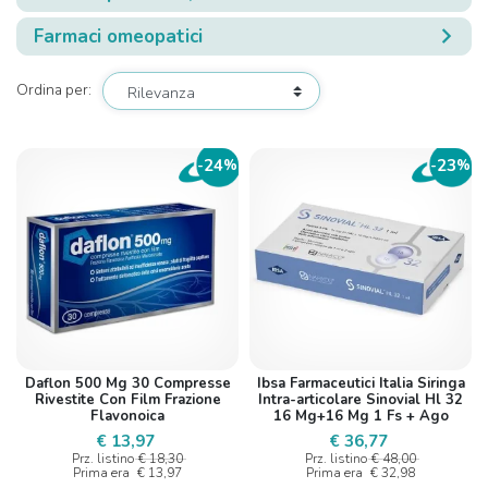
Farmaci omeopatici
Ordina per:
24
23
-
%
-
%
Daflon 500 Mg 30 Compresse
Ibsa Farmaceutici Italia Siringa
Rivestite Con Film Frazione
Intra-articolare Sinovial Hl 32
Flavonoica
16 Mg+16 Mg 1 Fs + Ago
Gauge 22 + Ago Gauge 29 1
€ 13,97
€ 36,77
Pezzo
Prz. listino
€ 18,30
Prz. listino
€ 48,00
Prima era
€ 13,97
Prima era
€ 32,98