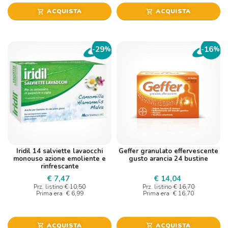
ACQUISTA
ACQUISTA
shopping_cart
shopping_cart
29
16
-
%
-
%
Iridil 14 salviette lavaocchi
Geffer granulato effervescente
monouso azione emoliente e
gusto arancia 24 bustine
rinfrescante
€ 7,47
€ 14,04
Prz. listino
€ 10,50
Prz. listino
€ 16,70
Prima era
€ 6,99
Prima era
€ 16,70
ACQUISTA
ACQUISTA
shopping_cart
shopping_cart