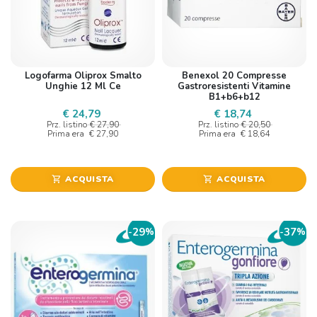
Logofarma Oliprox Smalto
Benexol 20 Compresse
Unghie 12 Ml Ce
Gastroresistenti Vitamine
B1+b6+b12
€ 24,79
€ 18,74
Prz. listino
€ 27,90
Prz. listino
€ 20,50
Prima era
€ 27,90
Prima era
€ 18,64
ACQUISTA
ACQUISTA
shopping_cart
shopping_cart
29
37
-
%
-
%