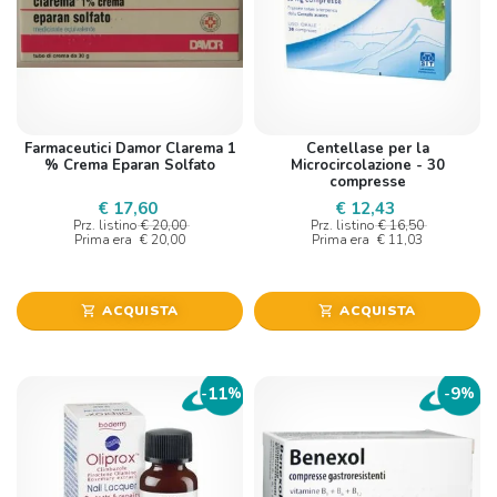
Farmaceutici Damor Clarema 1
Centellase per la
% Crema Eparan Solfato
Microcircolazione - 30
compresse
€ 17,60
€ 12,43
Prz. listino
€ 20,00
Prz. listino
€ 16,50
Prima era
€ 20,00
Prima era
€ 11,03
ACQUISTA
ACQUISTA
shopping_cart
shopping_cart
11
9
-
%
-
%