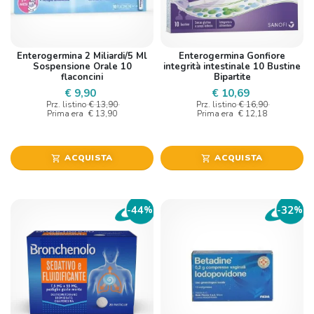
Enterogermina 2 Miliardi/5 Ml
Enterogermina Gonfiore
Sospensione Orale 10
integrità intestinale 10 Bustine
flaconcini
Bipartite
€ 9,90
€ 10,69
Prz. listino
€ 13,90
Prz. listino
€ 16,90
Prima era
€ 13,90
Prima era
€ 12,18
ACQUISTA
ACQUISTA
shopping_cart
shopping_cart
44
32
-
%
-
%