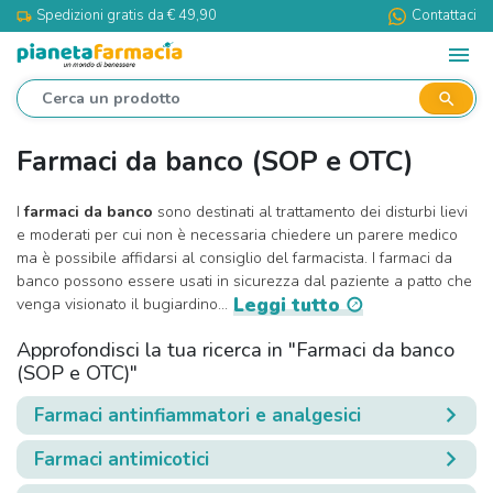
Spedizioni gratis da € 49,90
Contattaci
local_shipping
menu
search
Farmaci da banco (SOP e OTC)
I
farmaci da banco
sono destinati al trattamento dei disturbi lievi
e moderati per cui non è necessaria chiedere un parere medico
ma è possibile affidarsi al consiglio del farmacista. I farmaci da
banco possono essere usati in sicurezza dal paziente a patto che
Leggi tutto
venga visionato il bugiardino...
Approfondisci la tua ricerca in "Farmaci da banco
(SOP e OTC)"
Farmaci antinfiammatori e analgesici
Farmaci antimicotici