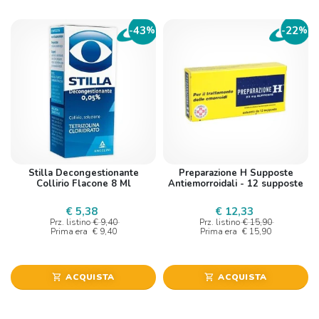
43
22
-
%
-
%
Stilla Decongestionante
Preparazione H Supposte
Collirio Flacone 8 Ml
Antiemorroidali - 12 supposte
€ 5,38
€ 12,33
Prz. listino
€ 9,40
Prz. listino
€ 15,90
Prima era
€ 9,40
Prima era
€ 15,90
ACQUISTA
ACQUISTA
shopping_cart
shopping_cart