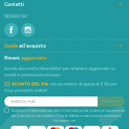
Contatti

SEGUICI SU
Guida
all'acquisto

Rimani
aggiornato
Iscriviti alla nostra Newsletter per rimanere aggiornato su
eventi e promozioni esclusivi.
mail_outline
SCONTO DEL 5%
con un minimo di spesa di € 60 per
il tuo prossimo ordine!
Autorizzo il trattamento dei dati e il loro utilizzo nei sistemi di tracciamento
per il servizio di newsletter e l'invio di offerte mirate come da informativa
Puoi pagare con: