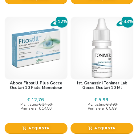
12
33
-
%
-
%
Aboca Fitostill Plus Gocce
Ist. Ganassini Tonimer Lab
Oculari 10 Fiale Monodose
Gocce Oculari 10 Ml
€ 12,76
€ 5,99
Prz. listino
€ 14,50
Prz. listino
€ 8,90
Prima era
€ 14,50
Prima era
€ 5,89
ACQUISTA
ACQUISTA
shopping_cart
shopping_cart