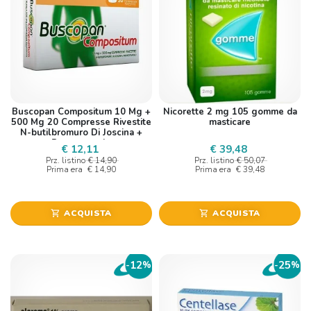
Buscopan Compositum 10 Mg +
Nicorette 2 mg 105 gomme da
500 Mg 20 Compresse Rivestite
masticare
N-butilbromuro Di Joscina +
Paracetamolo
€ 12,11
€ 39,48
Prz. listino
€ 14,90
Prz. listino
€ 50,07
Prima era
€ 14,90
Prima era
€ 39,48
ACQUISTA
ACQUISTA
shopping_cart
shopping_cart
12
25
-
%
-
%