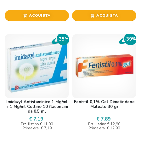
ACQUISTA
ACQUISTA
shopping_cart
shopping_cart
35
39
-
%
-
%
Imidazyl Antistaminico 1 Mg/ml
Fenistil 0,1% Gel Dimetindene
+ 1 Mg/ml Collirio 10 flaconcini
Maleato 30 gr
da 0,5 ml
€ 7,19
€ 7,89
Prz. listino
€ 11,00
Prz. listino
€ 12,90
Prima era
€ 7,19
Prima era
€ 12,90