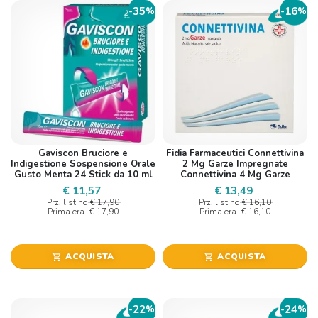
35
16
-
%
-
%
Gaviscon Bruciore e
Fidia Farmaceutici Connettivina
Indigestione Sospensione Orale
2 Mg Garze Impregnate
Gusto Menta 24 Stick da 10 ml
Connettivina 4 Mg Garze
Impregnate Connettivina 12 Mg
€ 11,57
€ 13,49
Garze Impregnate Aci
Prz. listino
€ 17,90
Prz. listino
€ 16,10
Prima era
€ 17,90
Prima era
€ 16,10
ACQUISTA
ACQUISTA
shopping_cart
shopping_cart
22
24
-
%
-
%