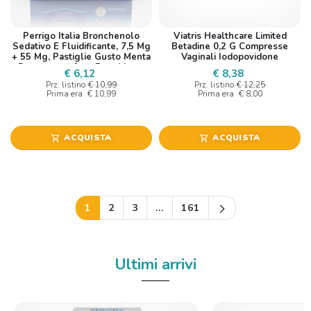
Perrigo Italia Bronchenolo
Viatris Healthcare Limited
Sedativo E Fluidificante, 7,5 Mg
Betadine 0,2 G Compresse
+ 55 Mg, Pastiglie Gusto Menta
Vaginali Iodopovidone
Destrometorfano Bromidrato,
€ 6,12
€ 8,38
Guaifene
Prz. listino
€ 10,99
Prz. listino
€ 12,25
Prima era
€ 10,99
Prima era
€ 8,00
ACQUISTA
ACQUISTA
shopping_cart
shopping_cart
Successivo
1
2
3
…
161
arrow_forward_ios
Ultimi arrivi