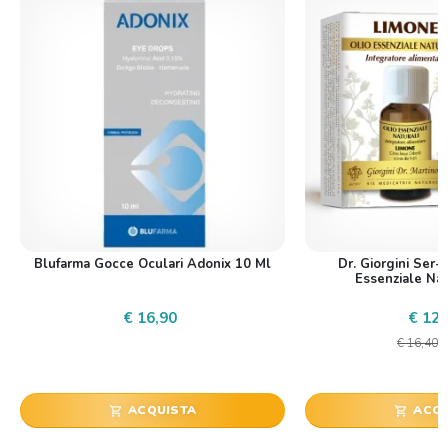
Blufarma Gocce Oculari Adonix 10 Ml
Dr. Giorgini Ser-
Essenziale Nat
€ 16,90
€ 12,
€ 16,40
ACQUISTA
ACQU
shopping_cart
shopping_cart