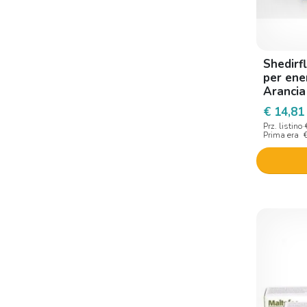
Shedirf
per ene
Arancia
€ 14,81
Prz. listino
Prima era