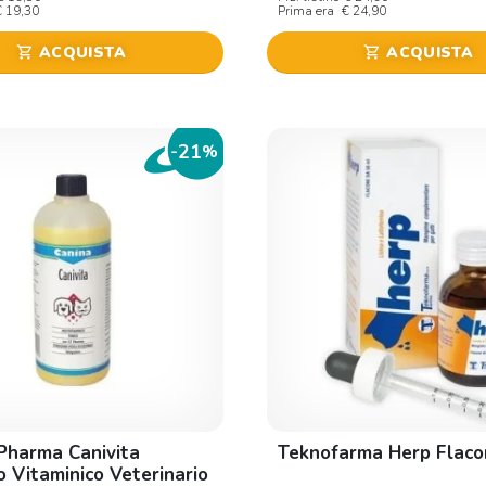
€ 19,30
Prima era
€ 24,90
ACQUISTA
ACQUISTA
shopping_cart
shopping_cart
21
-
%
Pharma Canivita
Teknofarma Herp Flaco
o Vitaminico Veterinario