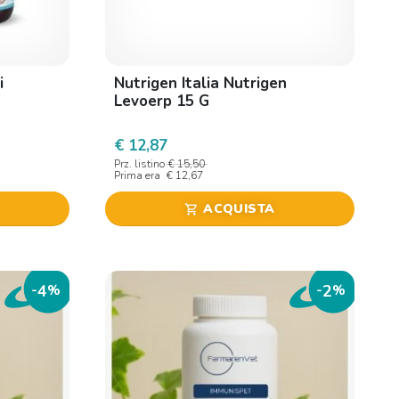
i
Nutrigen Italia Nutrigen
Levoerp 15 G
€ 12,87
Prz. listino
€ 15,50
Prima era
€ 12,67
ACQUISTA
shopping_cart
4
2
-
%
-
%