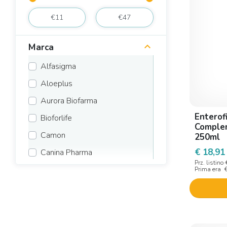
Marca
Alfasigma
Aloeplus
Aurora Biofarma
Enterof
Bioforlife
Complem
Camon
250ml
€ 18,91
Canina Pharma
Prz. listino
Canina Pharma Gmbh
Prima era
Drn
Farmaren Vet
Guna