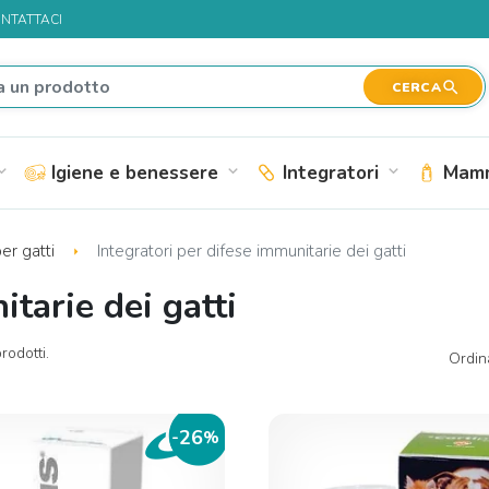
NTATTACI
search
CERCA
Igiene e benessere
Integratori
Mamm
nd_more
expand_more
expand_more
per gatti
Integratori per difese immunitarie dei gatti
itarie dei gatti
rodotti.
Ordin
26
-
%