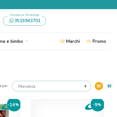
Assistenza WhatsApp
3515943701
a e bimbo
Marchi
Promo
expand_more
a per:
view_module
view_list
14
9
-
%
-
%