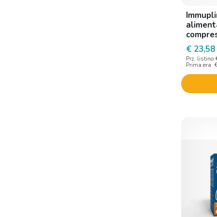
Immupl
aliment
compre
€ 23,58
Prz. listino
Prima era