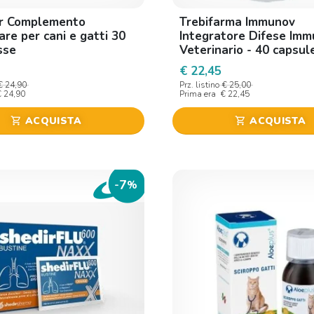
ir Complemento
Trebifarma Immunov
are per cani e gatti 30
Integratore Difese Imm
sse
Veterinario - 40 capsul
€ 22,45
€ 24,90
Prz. listino
€ 25,00
€ 24,90
Prima era
€ 22,45
ACQUISTA
ACQUISTA
shopping_cart
shopping_cart
7
-
%