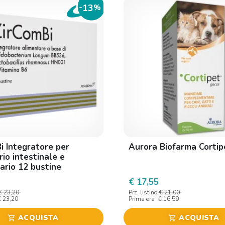
13
-
%
i Integratore per
Aurora Biofarma Cortip
brio intestinale e
ario 12 bustine
€ 17,55
€ 23,20
Prz. listino
€ 21,00
€ 23,20
Prima era
€ 16,59
ACQUISTA
ACQUISTA
shopping_cart
shopping_cart