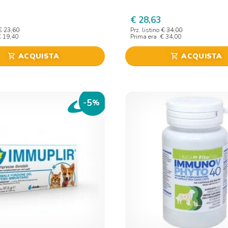
€ 28,63
€ 23,60
Prz. listino
€ 34,00
€ 19,40
Prima era
€ 34,00
ACQUISTA
ACQUISTA
shopping_cart
shopping_cart
5
-
%