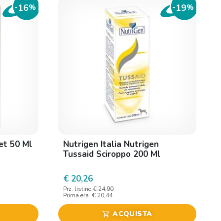
16
19
-
%
-
%
et 50 Ml
Nutrigen Italia Nutrigen
Tussaid Sciroppo 200 Ml
€ 20,26
Prz. listino
€ 24,90
Prima era
€ 20,44
ACQUISTA
shopping_cart