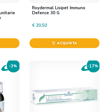
Roydermal Lisipet Immuno
unitarie
Defence 30 G
e
€ 20,50
ACQUISTA
shopping_cart
3
17
-
%
-
%