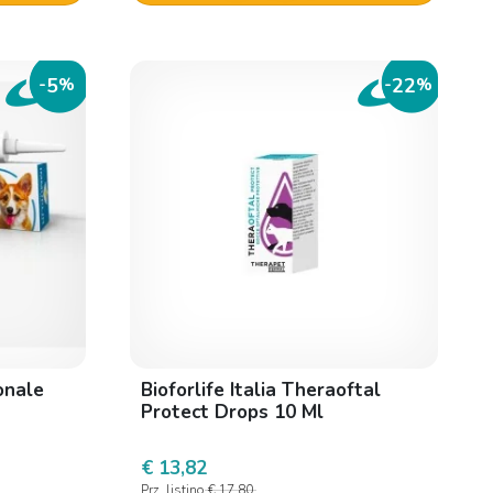
5
22
-
%
-
%
onale
Bioforlife Italia Theraoftal
Protect Drops 10 Ml
€ 13,82
Prz. listino
€ 17,80