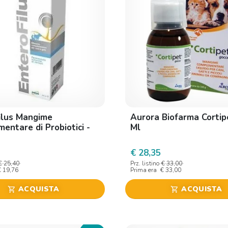
ilus Mangime
Aurora Biofarma Cortip
entare di Probiotici -
Ml
€ 28,35
€ 25,40
Prz. listino
€ 33,00
€ 19,76
Prima era
€ 33,00
ACQUISTA
ACQUISTA
shopping_cart
shopping_cart