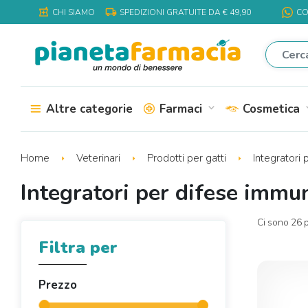
local_shipping
local_pharmacy
CHI SIAMO
SPEDIZIONI GRATUITE DA € 49,90
CO
Altre categorie
Farmaci
Cosmetica
expand_more
expa
Home
Veterinari
Prodotti per gatti
Integratori 
Integratori per difese immun
Ci sono 26 p
Filtra per
Prezzo