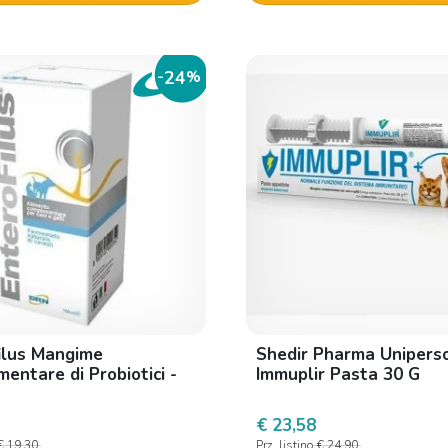
24
-
%
ilus Mangime
Shedir Pharma Unipers
entare di Probiotici -
Immuplir Pasta 30 G
€ 23,58
€ 19,30
Prz. listino
€ 24,90