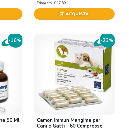
Prima era
€ 17,80
ACQUISTA
shopping_cart
16
23
-
%
-
%
ne 50 Ml
Camon Immun Mangime per
Cani e Gatti - 60 Compresse