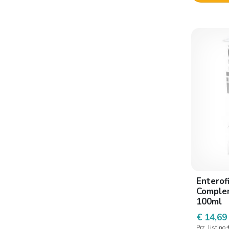
Enterof
Complem
100ml
€ 14,69
Prz. listino