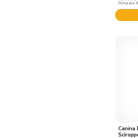
Prima era
Canina 
Sciropp