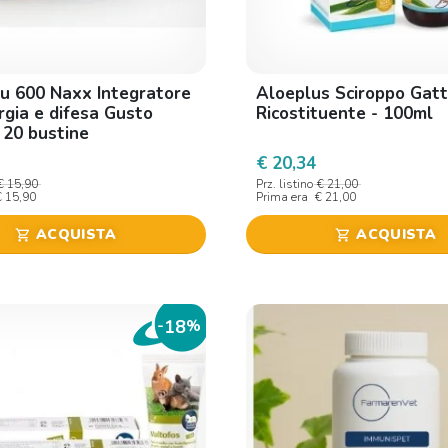
lu 600 Naxx Integratore
Aloeplus Sciroppo Gatt
rgia e difesa Gusto
Ricostituente - 100ml
 20 bustine
€ 20,34
€ 15,90
Prz. listino
€ 21,00
€ 15,90
Prima era
€ 21,00
ACQUISTA
ACQUISTA
shopping_cart
shopping_cart
18
-
%