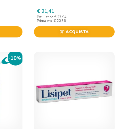
€ 21,41
Prz. listino
€ 27,94
Prima era
€ 20,36
ACQUISTA
shopping_cart
10
-
%