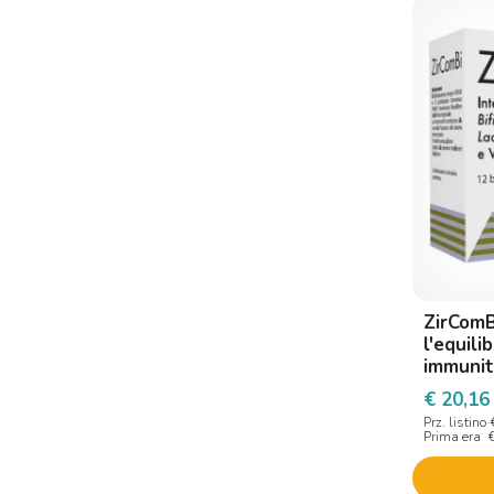
Nutrigen
Nutrigen Italia
Roydermal
Shedir Pharma
Teknofarma
Trebifarma
Vettys
ZirComB
l'equili
immunit
€ 20,16
Prz. listino
Prima era