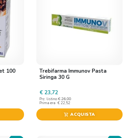
et 100
Trebifarma Immunov Pasta
Siringa 30 G
€ 23,72
Prz. listino
€ 26,00
Prima era
€ 22,52
ACQUISTA
shopping_cart