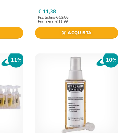
€ 11,38
Prz. listino
€ 13,50
Prima era
€ 11,99
ACQUISTA
shopping_cart
11
10
-
%
-
%