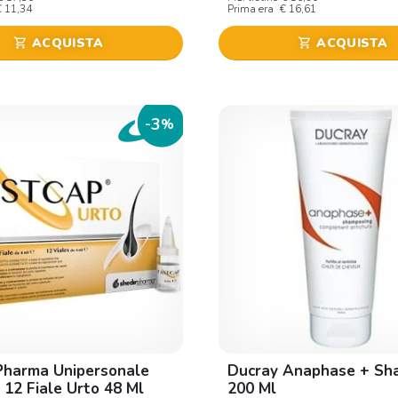
€ 11,34
Prima era
€ 16,61
ACQUISTA
ACQUISTA
shopping_cart
shopping_cart
3
-
%
Pharma Unipersonale
Ducray Anaphase + Sh
 12 Fiale Urto 48 Ml
200 Ml