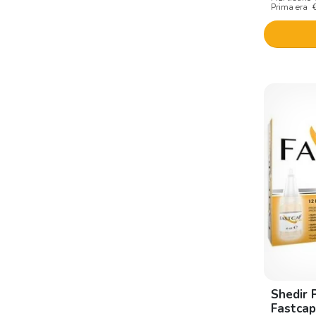
Dmt Pharma Group
Prima era
Doafarm
Dott. C. Cagnola
Ducray
Ecofarm group
Eden
Elifab
Eos
Eptaderm
Erba vita
Erba Vita Group
Esi
Shedir 
Eucare
Fastcap