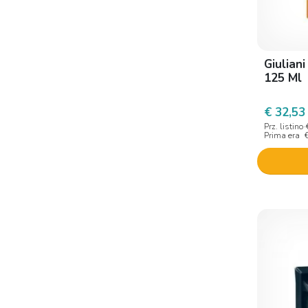
Marco viti
Markeuticals
Mavi Biotech
Giuliani
125 Ml
Medicbio
Medichem
€ 32,53
Prz. listino
Mibe pharma italia
Prima era
Migliocres
Migliorin
Mom
Morgan
Morgan Pharma
Nature's
Oliprox