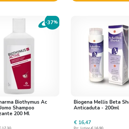
37
-
%
harma Biothymus Ac
Biogena Mellis Beta S
 Uomo Shampoo
Anticaduta - 200ml
zante 200 Ml
€ 16,47
€ 17,30
Prz. listino
€ 16,90