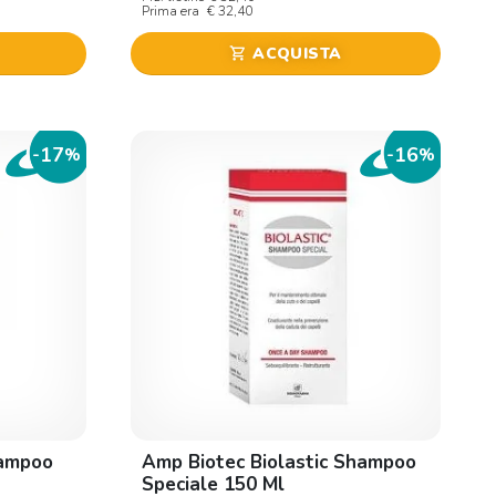
Prima era
€ 32,40
ACQUISTA
shopping_cart
17
16
-
%
-
%
ampoo
Amp Biotec Biolastic Shampoo
Speciale 150 Ml