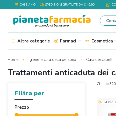
local_shipping
local_pharmacy
CHI SIAMO
SPEDIZIONI GRATUITE DA € 49,90
CO
Altre categorie
Farmaci
Cosmetica
expand_more
expa
Home
Igiene e cura della persona
Cura dei capelli
Trattamenti anticaduta dei c
Ci sono 320 
Filtra per
SPEDIZI
local_shipping
Prezzo