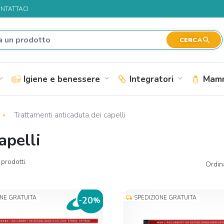
NTATTACI
search
CERCA
Igiene e benessere
Integratori
Mamm
nd_more
expand_more
expand_more
Trattamenti anticaduta dei capelli
apelli
prodotti.
Ordin
ONE GRATUITA
SPEDIZIONE GRATUITA
local_shipping
20
-
%