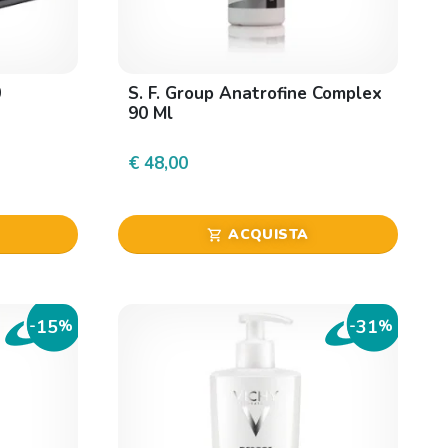
0
S. F. Group Anatrofine Complex
90 Ml
€ 48,00
ACQUISTA
shopping_cart
15
31
-
%
-
%