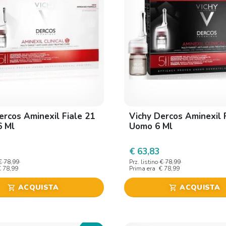
ercos Aminexil Fiale 21
Vichy Dercos Aminexil 
6 Ml
Uomo 6 Ml
€ 63,83
€ 78,99
Prz. listino
€ 78,99
€ 78,99
Prima era
€ 78,99
ACQUISTA
ACQUISTA
shopping_cart
shopping_cart