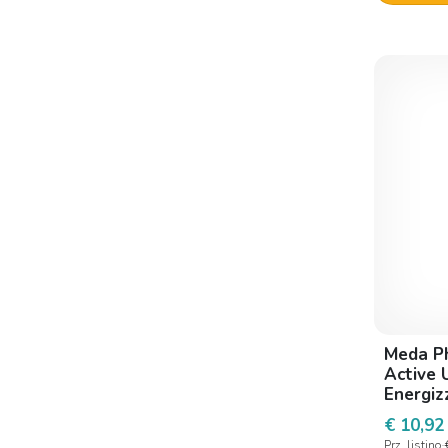
Ceramol
Cieffe derma
Cliawalk Unipersonale
Clinnix
Cv medical
Cystiphane
Dabur
Derbe
Dercos
Dermatology Project
Meda P
Dermo-lab
Active
Dermoprog
Energiz
€ 10,92
Difa cooper
Prz. listino