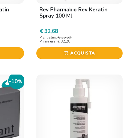
atin
Rev Pharmabio Rev Keratin
Spray 100 Ml
€ 32,68
Prz. listino
€ 36,50
Prima era
€ 32,28
ACQUISTA
shopping_cart
10
-
%