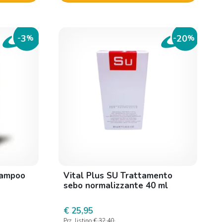
3
20
-
%
-
%
hampoo
Vital Plus SU Trattamento
sebo normalizzante 40 ml
€ 25,95
Prz. listino
€ 32,40