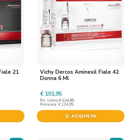
Fiale 21
Vichy Dercos Aminexil Fiale 42
Donna 6 Ml
€ 101,95
Prz. listino
€ 124,95
Prima era
€ 124,95
ACQUISTA
shopping_cart