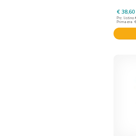
Facos Innovation
€ 38,60
Farmachimici
Prz. listino
Fastcap
Prima era
Fidia Farmaceutici
Funziona
Gd
Gdp -general Dietet. Pharma
Genesis Health Company S
Giuliani
Gold collagen
Gruppo Amelfarma Di Cioni V.
Hairgen
Helan
Idi Farmaceutici