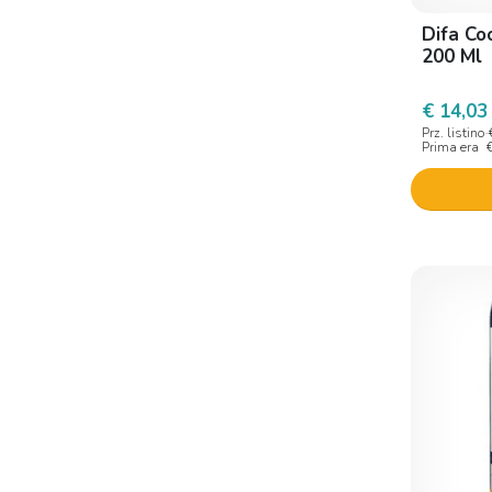
Difa Co
Kalucy
200 Ml
Kanter pharma
€ 14,03
Klorane
Prz. listino
L. F. C. Italia
Prima era
Laboratoires Bailleul S. A.
Laboratorio Farmacologico
Milanese
Laboratorio ortodermico
Lazartigue
Lca Derma Di D. I. Bifulco
Linea Act
Logofarma
Map Italia