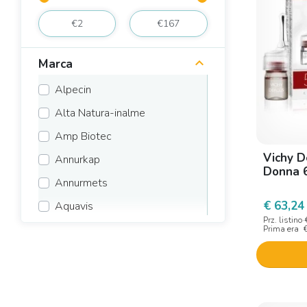
Marca
Alpecin
Alta Natura-inalme
Amp Biotec
Vichy D
Annurkap
Donna 
Annurmets
€ 63,24
Aquavis
Prz. listino
Aristeia Farmaceutici
Prima era
Arkopharma
B. M. D.
Benefit