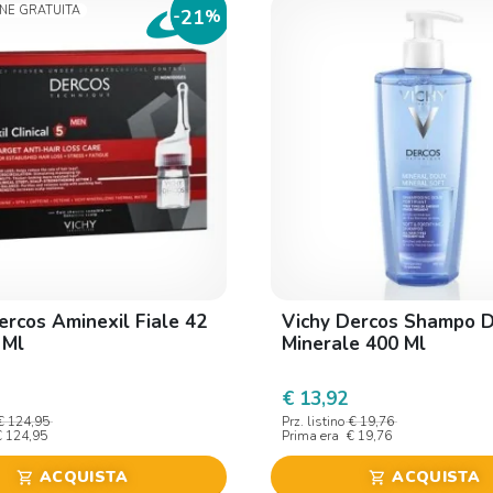
ONE GRATUITA
21
-
%
ercos Aminexil Fiale 42
Vichy Dercos Shampo D
 Ml
Minerale 400 Ml
€ 13,92
€ 124,95
Prz. listino
€ 19,76
€ 124,95
Prima era
€ 19,76
ACQUISTA
ACQUISTA
shopping_cart
shopping_cart