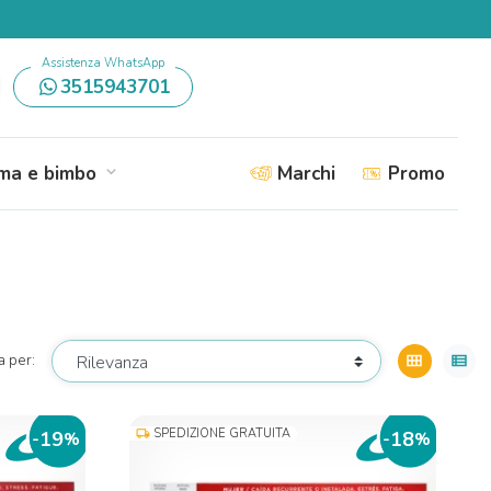
Assistenza WhatsApp
3515943701
a e bimbo
Marchi
Promo
expand_more
a per:
view_module
view_list
SPEDIZIONE GRATUITA
local_shipping
19
18
-
%
-
%