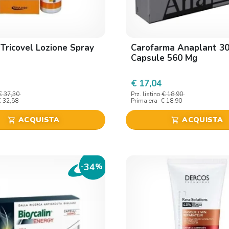
 Tricovel Lozione Spray
Carofarma Anaplant 3
Capsule 560 Mg
€ 17,04
€ 37,30
Prz. listino
€ 18,90
€ 32,58
Prima era
€ 18,90
ACQUISTA
ACQUISTA
shopping_cart
shopping_cart
34
-
%