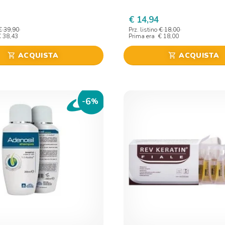
€ 14,94
€ 39,90
Prz. listino
€ 18,00
€ 38,43
Prima era
€ 18,00
ACQUISTA
ACQUISTA
shopping_cart
shopping_cart
6
-
%