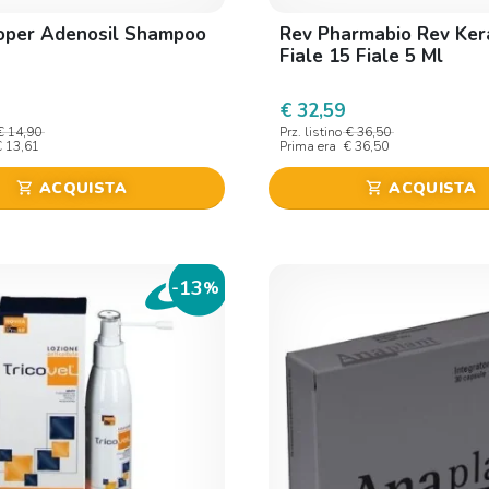
oper Adenosil Shampoo
Rev Pharmabio Rev Ker
Fiale 15 Fiale 5 Ml
€ 32,59
€ 14,90
Prz. listino
€ 36,50
€ 13,61
Prima era
€ 36,50
ACQUISTA
ACQUISTA
shopping_cart
shopping_cart
13
-
%