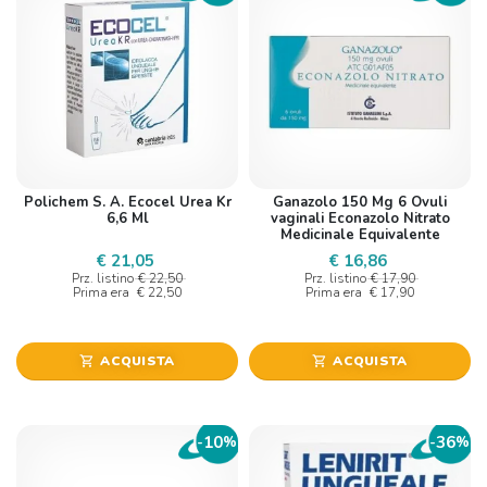
Polichem S. A. Ecocel Urea Kr
Ganazolo 150 Mg 6 Ovuli
6,6 Ml
vaginali Econazolo Nitrato
Medicinale Equivalente
€ 21,05
€ 16,86
Prz. listino
€ 22,50
Prz. listino
€ 17,90
Prima era
€ 22,50
Prima era
€ 17,90
ACQUISTA
ACQUISTA
shopping_cart
shopping_cart
10
36
-
%
-
%