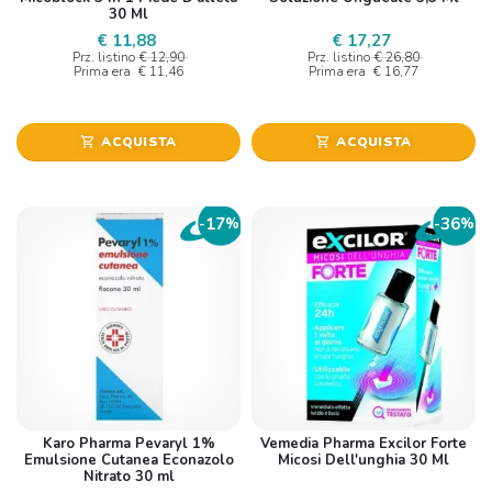
30 Ml
€ 11,88
€ 17,27
Prz. listino
€ 12,90
Prz. listino
€ 26,80
Prima era
€ 11,46
Prima era
€ 16,77
ACQUISTA
ACQUISTA
shopping_cart
shopping_cart
17
36
-
%
-
%
Karo Pharma Pevaryl 1%
Vemedia Pharma Excilor Forte
Emulsione Cutanea Econazolo
Micosi Dell'unghia 30 Ml
Nitrato 30 ml