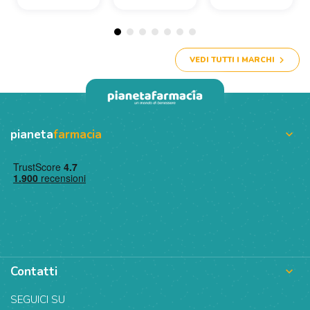
VEDI TUTTI I MARCHI
pianeta
farmacia

Contatti

SEGUICI SU