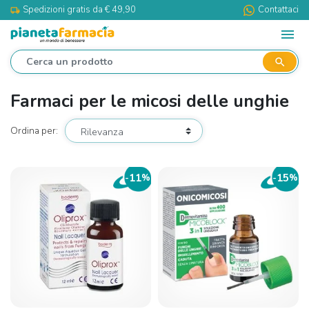
Spedizioni gratis da € 49,90
Contattaci
local_shipping
menu
search
Farmaci per le micosi delle unghie
Ordina per:
11
15
-
%
-
%