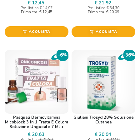
€ 12,45
€ 21,92
Prz. listino
€ 14,97
Prz. listino
€ 34,30
Prima era
€ 12,45
Prima era
€ 20,09
ACQUISTA
ACQUISTA
shopping_cart
shopping_cart
6
36
-
%
-
%
Pasquali Dermovitamina
Giuliani Trosyd 28% Soluzione
Micoblock 3 In 1 Tratta E Colora
Cutanea
Soluzione Ungueale 7 Ml +
Smalto Idratante Traspirante 5
€ 20,63
€ 20,94
Ml
Prz. listino
€ 21,90
Prz. listino
€ 32,50