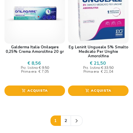
Galderma Italia Onilaqare
Eg Lenirit Ungueale 5% Smalto
0,25% Crema Amorolfina 20 gr
Medicato Per Unghie
Amorolfina
€ 8,56
€ 21,50
Prz. listino
€ 9,50
Prz. listino
€ 33,50
Prima era
€ 7,05
Prima era
€ 21,04
ACQUISTA
ACQUISTA
shopping_cart
shopping_cart
Successivo
1
2
arrow_forward_ios