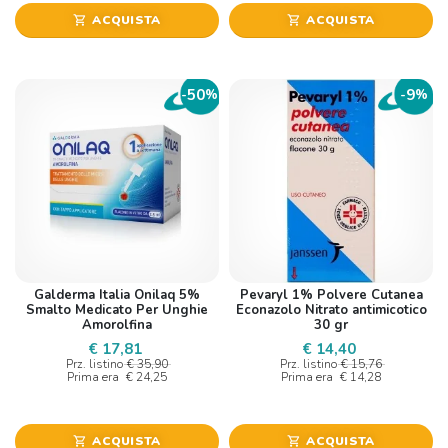
ACQUISTA
ACQUISTA
shopping_cart
shopping_cart
50
9
-
%
-
%
Galderma Italia Onilaq 5%
Pevaryl 1% Polvere Cutanea
Smalto Medicato Per Unghie
Econazolo Nitrato antimicotico
Amorolfina
30 gr
€ 17,81
€ 14,40
Prz. listino
€ 35,90
Prz. listino
€ 15,76
Prima era
€ 24,25
Prima era
€ 14,28
ACQUISTA
ACQUISTA
shopping_cart
shopping_cart