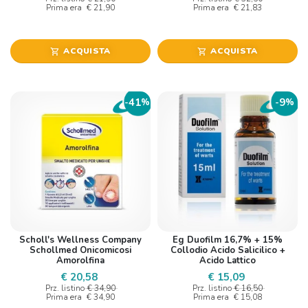
Prima era
€ 21,90
Prima era
€ 21,83
ACQUISTA
ACQUISTA
shopping_cart
shopping_cart
41
9
-
%
-
%
Scholl's Wellness Company
Eg Duofilm 16,7% + 15%
Schollmed Onicomicosi
Collodio Acido Salicilico +
Amorolfina
Acido Lattico
€ 20,58
€ 15,09
Prz. listino
€ 34,90
Prz. listino
€ 16,50
Prima era
€ 34,90
Prima era
€ 15,08