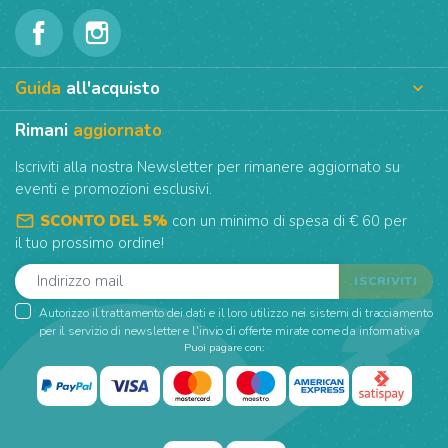
Guida
all'acquisto

Rimani
aggiornato
Iscriviti alla nostra Newsletter per rimanere aggiornato su
eventi e promozioni esclusivi.
mail_outline
SCONTO DEL 5%
con un minimo di spesa di € 60 per
il tuo prossimo ordine!
Autorizzo il trattamento dei dati e il loro utilizzo nei sistemi di tracciamento
per il servizio di newsletter e l'invio di offerte mirate come da informativa
Puoi pagare con: