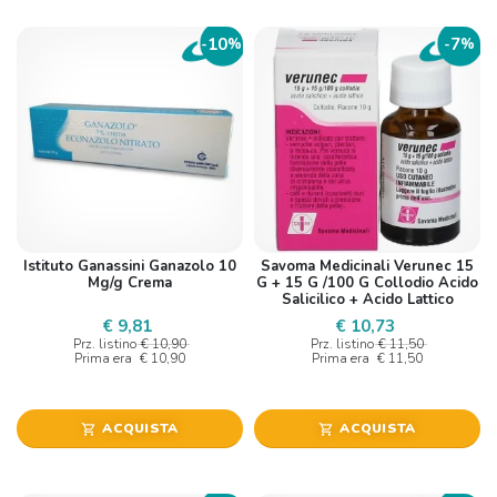
10
7
-
%
-
%
Istituto Ganassini Ganazolo 10
Savoma Medicinali Verunec 15
Mg/g Crema
G + 15 G /100 G Collodio Acido
Salicilico + Acido Lattico
€ 9,81
€ 10,73
Prz. listino
€ 10,90
Prz. listino
€ 11,50
Prima era
€ 10,90
Prima era
€ 11,50
ACQUISTA
ACQUISTA
shopping_cart
shopping_cart