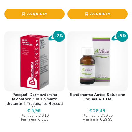
ACQUISTA
ACQUISTA
shopping_cart
shopping_cart
2
5
-
%
-
%
Pasquali Dermovitamina
Sanitpharma Amico Soluzione
Micoblock 3 In 1 Smalto
Ungueale 10 Ml
Idratante E Traspirante Rosso 5
Ml
€ 5,96
€ 28,49
Prz. listino
€ 6,10
Prz. listino
€ 29,95
Prima era
€ 6,10
Prima era
€ 29,95