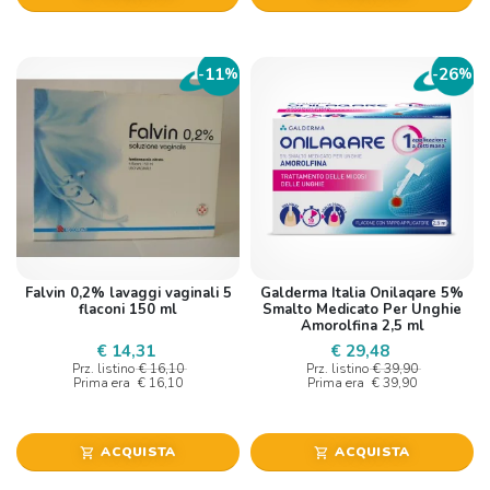
11
26
-
%
-
%
Falvin 0,2% lavaggi vaginali 5
Galderma Italia Onilaqare 5%
flaconi 150 ml
Smalto Medicato Per Unghie
Amorolfina 2,5 ml
€ 14,31
€ 29,48
Prz. listino
€ 16,10
Prz. listino
€ 39,90
Prima era
€ 16,10
Prima era
€ 39,90
ACQUISTA
ACQUISTA
shopping_cart
shopping_cart