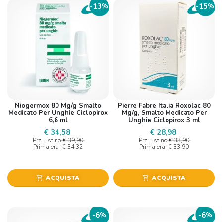
13
15
-
%
-
%
Niogermox 80 Mg/g Smalto
Pierre Fabre Italia Roxolac 80
Medicato Per Unghie Ciclopirox
Mg/g, Smalto Medicato Per
6,6 ml
Unghie Ciclopirox 3 ml
€ 34,58
€ 28,98
Prz. listino
€ 39,90
Prz. listino
€ 33,90
Prima era
€ 34,32
Prima era
€ 33,90
ACQUISTA
ACQUISTA
shopping_cart
shopping_cart
6
6
-
%
-
%