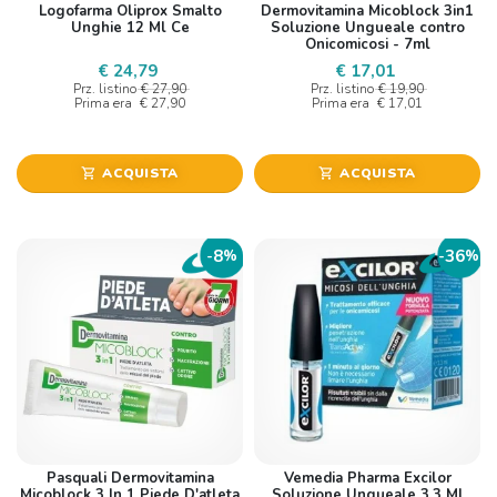
Logofarma Oliprox Smalto
Dermovitamina Micoblock 3in1
Unghie 12 Ml Ce
Soluzione Ungueale contro
Onicomicosi - 7ml
€ 24,79
€ 17,01
Prz. listino
€ 27,90
Prz. listino
€ 19,90
Prima era
€ 27,90
Prima era
€ 17,01
ACQUISTA
ACQUISTA
shopping_cart
shopping_cart
8
36
-
%
-
%
Pasquali Dermovitamina
Vemedia Pharma Excilor
Micoblock 3 In 1 Piede D'atleta
Soluzione Ungueale 3,3 Ml