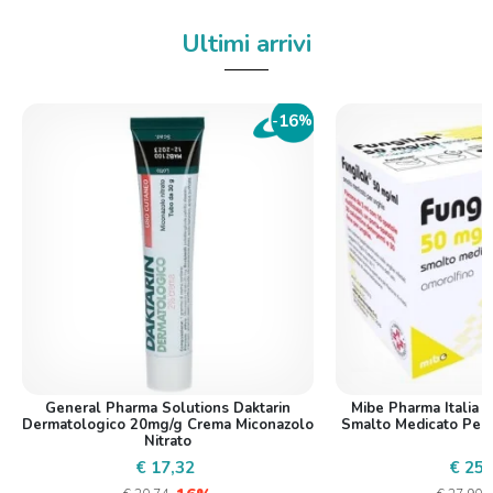
Ultimi arrivi
16
-
%
General Pharma Solutions Daktarin
Mibe Pharma Italia 
Dermatologico 20mg/g Crema Miconazolo
Smalto Medicato Per
Nitrato
€ 17,32
€ 25,