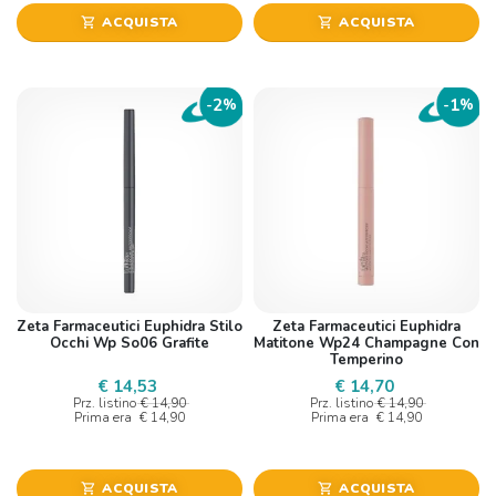
ACQUISTA
ACQUISTA
shopping_cart
shopping_cart
2
1
-
%
-
%
Zeta Farmaceutici Euphidra Stilo
Zeta Farmaceutici Euphidra
Occhi Wp So06 Grafite
Matitone Wp24 Champagne Con
Temperino
€ 14,53
€ 14,70
Prz. listino
€ 14,90
Prz. listino
€ 14,90
Prima era
€ 14,90
Prima era
€ 14,90
ACQUISTA
ACQUISTA
shopping_cart
shopping_cart