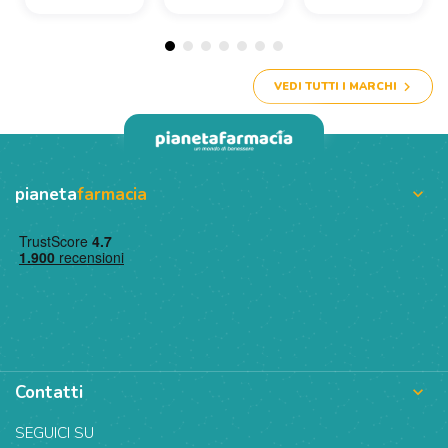
VEDI TUTTI I MARCHI
pianeta
farmacia

Contatti

SEGUICI SU