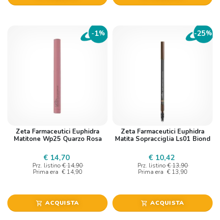
1
25
-
%
-
%
Zeta Farmaceutici Euphidra
Zeta Farmaceutici Euphidra
Matitone Wp25 Quarzo Rosa
Matita Sopracciglia Ls01 Biond
€ 14,70
€ 10,42
Prz. listino
€ 14,90
Prz. listino
€ 13,90
Prima era
€ 14,90
Prima era
€ 13,90
ACQUISTA
ACQUISTA
shopping_cart
shopping_cart