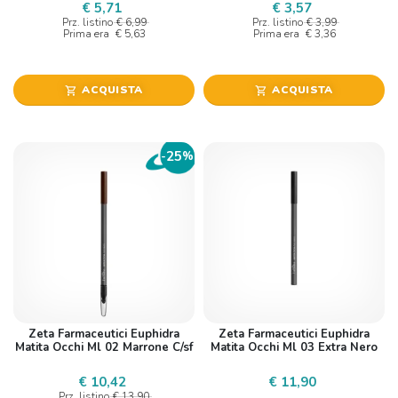
€ 5,71
€ 3,57
Prz. listino
€ 6,99
Prz. listino
€ 3,99
Prima era
€ 5,63
Prima era
€ 3,36
ACQUISTA
ACQUISTA
shopping_cart
shopping_cart
25
-
%
Zeta Farmaceutici Euphidra
Zeta Farmaceutici Euphidra
Matita Occhi Ml 02 Marrone C/sf
Matita Occhi Ml 03 Extra Nero
€ 10,42
€ 11,90
Prz. listino
€ 13,90