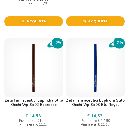
Prima era
€ 13,90
ACQUISTA
ACQUISTA
shopping_cart
shopping_cart
2
2
-
%
-
%
Zeta Farmaceutici Euphidra Stilo
Zeta Farmaceutici Euphidra Stilo
Occhi Wp So02 Espresso
Occhi Wp So03 Blu Royal
€ 14,53
€ 14,53
Prz. listino
€ 14,90
Prz. listino
€ 14,90
Prima era
€ 11,17
Prima era
€ 11,17