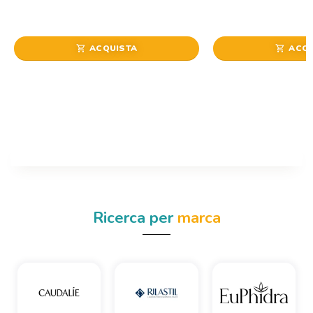
ACQUISTA
ACQU
shopping_cart
shopping_cart
Ricerca per
marca