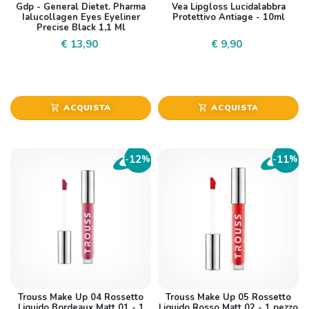
Gdp - General Dietet. Pharma
Vea Lipgloss Lucidalabbra
Ialucollagen Eyes Eyeliner
Protettivo Antiage - 10ml
Precise Black 1,1 Ml
€ 13,90
€ 9,90
ACQUISTA
ACQUISTA
shopping_cart
shopping_cart
12
11
-
%
-
%
Trouss Make Up 04 Rossetto
Trouss Make Up 05 Rossetto
Liquido Bordeaux Matt 01 - 1
Liquido Rosso Matt 02 - 1 pezzo