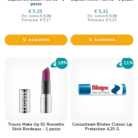
pezzo
€ 5,25
€ 5,31
Prz. listino
€ 5,99
Prz. listino
€ 5,99
Prima era
€ 5,17
Prima era
€ 5,23
ACQUISTA
ACQUISTA
shopping_cart
shopping_cart
18
11
-
%
-
%
Trouss Make Up 01 Rossetto
Consulteam Blistex Classic Lip
Stick Bordeaux - 1 pezzo
Protection 4,25 G