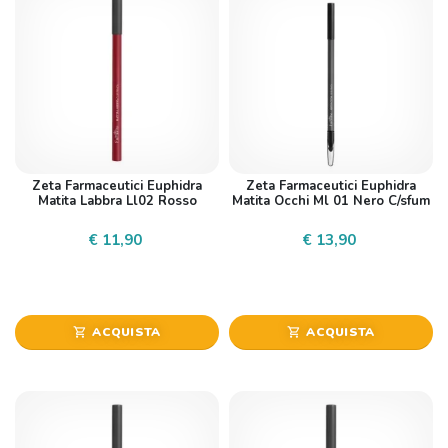
Zeta Farmaceutici Euphidra
Zeta Farmaceutici Euphidra
Matita Labbra Ll02 Rosso
Matita Occhi Ml 01 Nero C/sfum
€ 11,90
€ 13,90
ACQUISTA
ACQUISTA
shopping_cart
shopping_cart