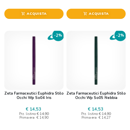
ACQUISTA
ACQUISTA
shopping_cart
shopping_cart
2
2
-
%
-
%
Zeta Farmaceutici Euphidra Stilo
Zeta Farmaceutici Euphidra Stilo
Occhi Wp So04 Iris
Occhi Wp So05 Nebbia
€ 14,53
€ 14,53
Prz. listino
€ 14,90
Prz. listino
€ 14,90
Prima era
€ 14,90
Prima era
€ 14,27