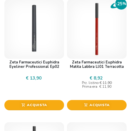
25
-
%
Zeta Farmaceutici Euphidra
Zeta Farmaceutici Euphidra
Eyeliner Professional Ep02
Matita Labbra Ll01 Terracotta
€ 13,90
€ 8,92
Prz. listino
€ 11,90
Prima era
€ 11,90
ACQUISTA
ACQUISTA
shopping_cart
shopping_cart