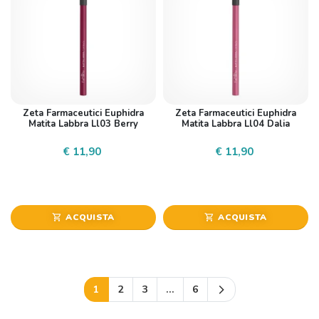
Zeta Farmaceutici Euphidra
Zeta Farmaceutici Euphidra
Matita Labbra Ll03 Berry
Matita Labbra Ll04 Dalia
€ 11,90
€ 11,90
ACQUISTA
ACQUISTA
shopping_cart
shopping_cart
Successivo
1
2
3
…
6
arrow_forward_ios