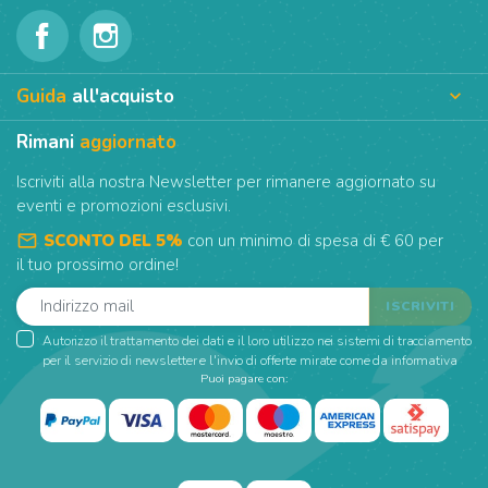
Guida
all'acquisto

Rimani
aggiornato
Iscriviti alla nostra Newsletter per rimanere aggiornato su
eventi e promozioni esclusivi.
mail_outline
SCONTO DEL 5%
con un minimo di spesa di € 60 per
il tuo prossimo ordine!
Autorizzo il trattamento dei dati e il loro utilizzo nei sistemi di tracciamento
per il servizio di newsletter e l'invio di offerte mirate come da informativa
Puoi pagare con: