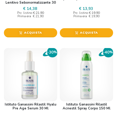
Lenitivo Sebonormalizzante 30
Ml
€ 14,38
€ 13,93
Prz. listino
€ 21,90
Prz. listino
€ 19,90
Prima era
€ 21,90
Prima era
€ 19,90
ACQUISTA
ACQUISTA
shopping_cart
shopping_cart
30
40
-
%
-
%
Istituto Ganassini Rilastil Hyalu
Istituto Ganassini Rilastil
Pre Age Serum 30 Ml
Acnestil Spray Corpo 150 Ml