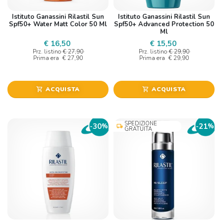
Istituto Ganassini Rilastil Sun
Istituto Ganassini Rilastil Sun
Spf50+ Water Matt Color 50 Ml
Spf50+ Advanced Protection 50
Ml
€ 16,50
€ 15,50
Prz. listino
€ 27,90
Prz. listino
€ 29,90
Prima era
€ 27,90
Prima era
€ 29,90
ACQUISTA
ACQUISTA
shopping_cart
shopping_cart
SPEDIZIONE
30
21
-
%
-
%
local_shipping
GRATUITA