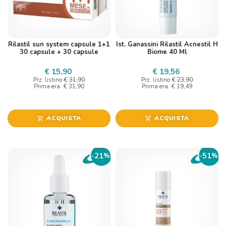
Rilastil sun system capsule 1+1
Ist. Ganassini Rilastil Acnestil H
30 capsule + 30 capsule
Biome 40 Ml
€ 15,90
€ 19,56
Prz. listino
€ 31,90
Prz. listino
€ 23,90
Prima era
€ 31,90
Prima era
€ 19,49
ACQUISTA
ACQUISTA
shopping_cart
shopping_cart
21
51
-
%
-
%