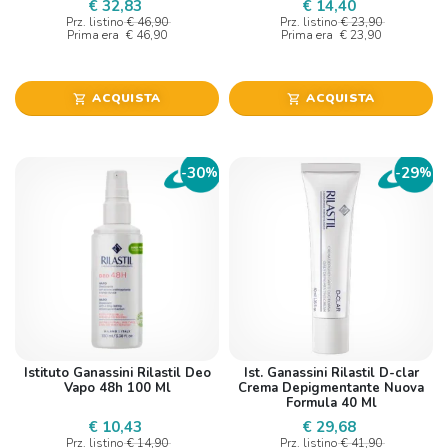
€ 32,83
€ 14,40
Prz. listino
€ 46,90
Prz. listino
€ 23,90
Prima era
€ 46,90
Prima era
€ 23,90
ACQUISTA
ACQUISTA
shopping_cart
shopping_cart
30
29
-
%
-
%
Istituto Ganassini Rilastil Deo
Ist. Ganassini Rilastil D-clar
Vapo 48h 100 Ml
Crema Depigmentante Nuova
Formula 40 Ml
€ 10,43
€ 29,68
Prz. listino
€ 14,90
Prz. listino
€ 41,90