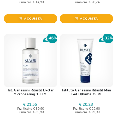
Prima era
€ 14,90
Prima era
€ 28,24
ACQUISTA
ACQUISTA
shopping_cart
shopping_cart
46
32
-
%
-
%
Ist. Ganassini Rilastil D-clar
Istituto Ganassini Rilastil Man
Micropeeling 100 Ml
Gel D/barba 75 Ml
€ 21,55
€ 20,23
Prz. listino
€ 39,90
Prz. listino
€ 29,90
Prima era
€ 39,90
Prima era
€ 29,90