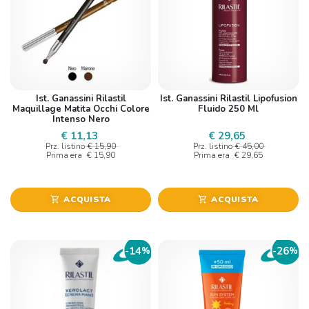
Ist. Ganassini Rilastil
Ist. Ganassini Rilastil Lipofusion
Maquillage Matita Occhi Colore
Fluido 250 Ml
Intenso Nero
€ 11,13
€ 29,65
Prz. listino
€ 15,90
Prz. listino
€ 45,00
Prima era
€ 15,90
Prima era
€ 29,65
ACQUISTA
ACQUISTA
shopping_cart
shopping_cart
14
26
-
%
-
%