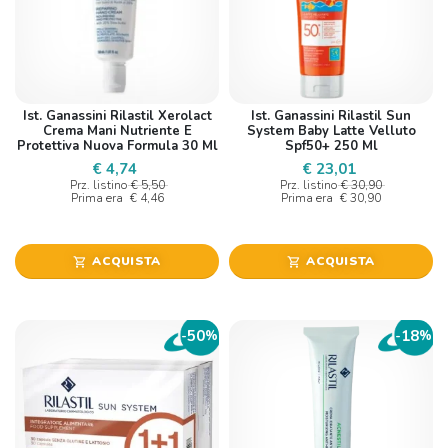
Ist. Ganassini Rilastil Xerolact
Ist. Ganassini Rilastil Sun
Crema Mani Nutriente E
System Baby Latte Velluto
Protettiva Nuova Formula 30 Ml
Spf50+ 250 Ml
€ 4,74
€ 23,01
Prz. listino
€ 5,50
Prz. listino
€ 30,90
Prima era
€ 4,46
Prima era
€ 30,90
ACQUISTA
ACQUISTA
shopping_cart
shopping_cart
50
18
-
%
-
%