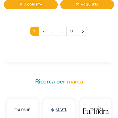
ACQUISTA
ACQUISTA
shopping_cart
shopping_cart
Successivo
1
2
3
…
10
arrow_forward_ios
Ricerca per
marca