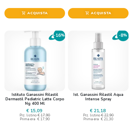
ACQUISTA
ACQUISTA
shopping_cart
shopping_cart
16
8
-
%
-
%
Istituto Ganassini Rilastil
Ist. Ganassini Rilastil Aqua
Dermastil Pediatric Latte Corpo
Intense Spray
Ng 400 Ml
€ 15,09
€ 21,18
Prz. listino
€ 17,90
Prz. listino
€ 22,90
Prima era
€ 17,90
Prima era
€ 21,30