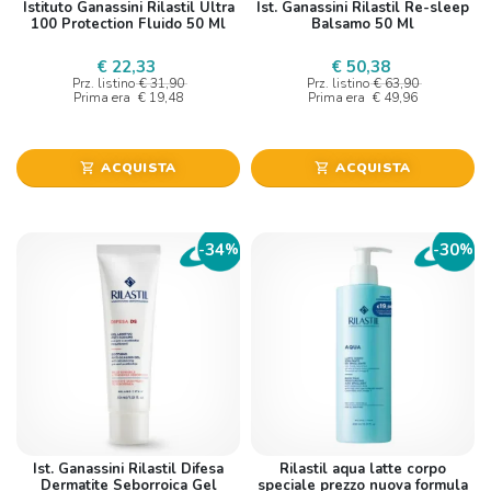
Istituto Ganassini Rilastil Ultra
Ist. Ganassini Rilastil Re-sleep
100 Protection Fluido 50 Ml
Balsamo 50 Ml
€ 22,33
€ 50,38
Prz. listino
€ 31,90
Prz. listino
€ 63,90
Prima era
€ 19,48
Prima era
€ 49,96
ACQUISTA
ACQUISTA
shopping_cart
shopping_cart
34
30
-
%
-
%
Ist. Ganassini Rilastil Difesa
Rilastil aqua latte corpo
Dermatite Seborroica Gel
speciale prezzo nuova formula