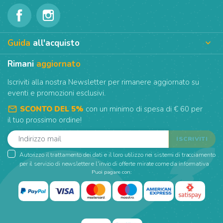
Guida
all'acquisto

Rimani
aggiornato
Iscriviti alla nostra Newsletter per rimanere aggiornato su
eventi e promozioni esclusivi.
mail_outline
SCONTO DEL 5%
con un minimo di spesa di € 60 per
il tuo prossimo ordine!
Autorizzo il trattamento dei dati e il loro utilizzo nei sistemi di tracciamento
per il servizio di newsletter e l'invio di offerte mirate come da informativa
Puoi pagare con: