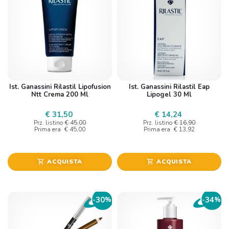
Ist. Ganassini Rilastil Lipofusion
Ist. Ganassini Rilastil Eap
Ntt Crema 200 Ml
Lipogel 30 Ml
€ 31,50
€ 14,24
Prz. listino
€ 45,00
Prz. listino
€ 16,90
Prima era
€ 45,00
Prima era
€ 13,92
ACQUISTA
ACQUISTA
shopping_cart
shopping_cart
30
34
-
%
-
%