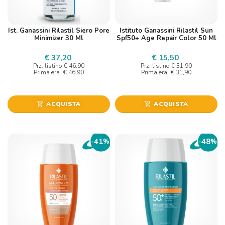
Ist. Ganassini Rilastil Siero Pore
Istituto Ganassini Rilastil Sun
Minimizer 30 Ml
Spf50+ Age Repair Color 50 Ml
€ 37,20
€ 15,50
Prz. listino
€ 46,90
Prz. listino
€ 31,90
Prima era
€ 46,90
Prima era
€ 31,90
ACQUISTA
ACQUISTA
shopping_cart
shopping_cart
41
48
-
%
-
%