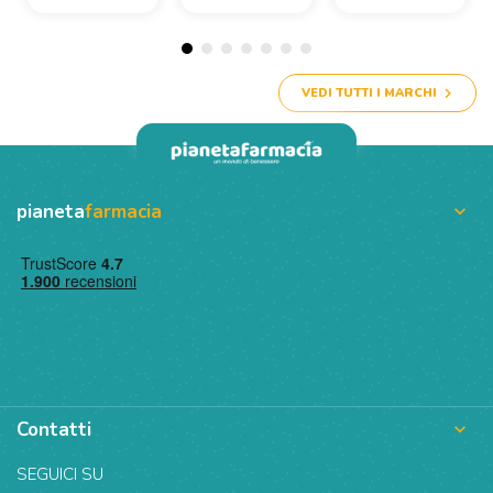
VEDI TUTTI I MARCHI
pianeta
farmacia

Contatti

SEGUICI SU