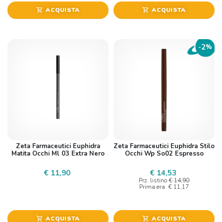
ACQUISTA
ACQUISTA
shopping_cart
shopping_cart
2
-
%
Zeta Farmaceutici Euphidra
Zeta Farmaceutici Euphidra Stilo
Matita Occhi Ml 03 Extra Nero
Occhi Wp So02 Espresso
€ 11,90
€ 14,53
Prz. listino
€ 14,90
Prima era
€ 11,17
ACQUISTA
ACQUISTA
shopping_cart
shopping_cart