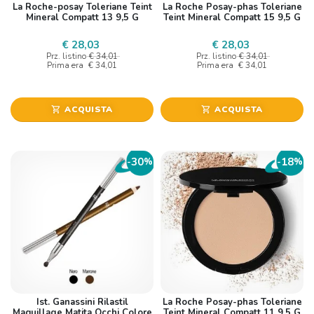
La Roche-posay Toleriane Teint
La Roche Posay-phas Toleriane
Mineral Compatt 13 9,5 G
Teint Mineral Compatt 15 9,5 G
€ 28,03
€ 28,03
Prz. listino
€ 34,01
Prz. listino
€ 34,01
Prima era
€ 34,01
Prima era
€ 34,01
ACQUISTA
ACQUISTA
shopping_cart
shopping_cart
30
18
-
%
-
%
Ist. Ganassini Rilastil
La Roche Posay-phas Toleriane
Maquillage Matita Occhi Colore
Teint Mineral Compatt 11 9,5 G