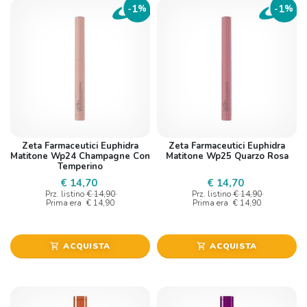
1
1
-
%
-
%
Zeta Farmaceutici Euphidra
Zeta Farmaceutici Euphidra
Matitone Wp24 Champagne Con
Matitone Wp25 Quarzo Rosa
Temperino
€ 14,70
€ 14,70
Prz. listino
€ 14,90
Prz. listino
€ 14,90
Prima era
€ 14,90
Prima era
€ 14,90
ACQUISTA
ACQUISTA
shopping_cart
shopping_cart