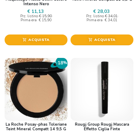
Intenso Nero
€ 11,13
€ 28,03
Prz. listino
€ 15,90
Prz. listino
€ 34,01
Prima era
€ 15,90
Prima era
€ 34,01
ACQUISTA
ACQUISTA
shopping_cart
shopping_cart
18
-
%
La Roche Posay-phas Toleriane
Rougj Group Rougj Mascara
Teint Mineral Compatt 14 9,5 G
Effetto Ciglia Finte