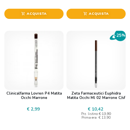
ACQUISTA
ACQUISTA
shopping_cart
shopping_cart
25
-
%
Clinicalfarma Lovren P4 Matita
Zeta Farmaceutici Euphidra
Occhi Marrone
Matita Occhi Ml 02 Marrone C/sf
€ 2,99
€ 10,42
Prz. listino
€ 13,90
Prima era
€ 13,90