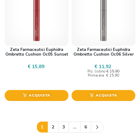
Zeta Farmaceutici Euphidra
Zeta Farmaceutici Euphidra
Ombretto Cushion Oc05 Sunset
Ombretto Cushion Oc06 Silver
€ 15,89
€ 11,92
Prz. listino
€ 15,90
Prima era
€ 15,90
ACQUISTA
ACQUISTA
shopping_cart
shopping_cart
Successivo
1
2
3
…
6
arrow_forward_ios