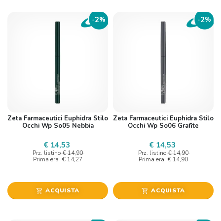
2
2
-
%
-
%
Zeta Farmaceutici Euphidra Stilo
Zeta Farmaceutici Euphidra Stilo
Occhi Wp So05 Nebbia
Occhi Wp So06 Grafite
€ 14,53
€ 14,53
Prz. listino
€ 14,90
Prz. listino
€ 14,90
Prima era
€ 14,27
Prima era
€ 14,90
ACQUISTA
ACQUISTA
shopping_cart
shopping_cart