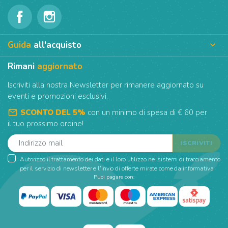
Guida
all'acquisto

Rimani
aggiornato
Iscriviti alla nostra Newsletter per rimanere aggiornato su
eventi e promozioni esclusivi.
mail_outline
SCONTO DEL 5%
con un minimo di spesa di € 60 per
il tuo prossimo ordine!
Autorizzo il trattamento dei dati e il loro utilizzo nei sistemi di tracciamento
per il servizio di newsletter e l'invio di offerte mirate come da informativa
Puoi pagare con: