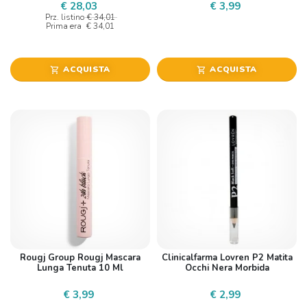
€ 28,03
€ 3,99
Prz. listino
€ 34,01
Prima era
€ 34,01
ACQUISTA
ACQUISTA
shopping_cart
shopping_cart
Rougj Group Rougj Mascara
Clinicalfarma Lovren P2 Matita
Lunga Tenuta 10 Ml
Occhi Nera Morbida
€ 3,99
€ 2,99