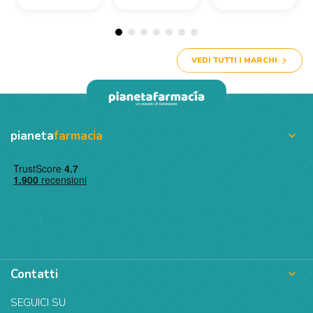
VEDI TUTTI I MARCHI
pianeta
farmacia

Contatti

SEGUICI SU