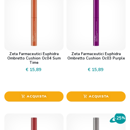
Zeta Farmaceutici Euphidra
Zeta Farmaceutici Euphidra
Ombretto Cushion Oc04 Sum
Ombretto Cushion Oc03 Purple
Time
€ 15,89
€ 15,89
ACQUISTA
ACQUISTA
shopping_cart
shopping_cart
25
-
%