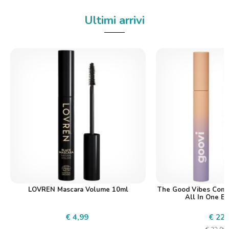
Ultimi arrivi
LOVREN Mascara Volume 10ml
The Good Vibes Comp
All In One B
€ 4,99
€ 22,