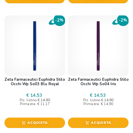
2
2
-
%
-
%
Zeta Farmaceutici Euphidra Stilo
Zeta Farmaceutici Euphidra Stilo
Occhi Wp So03 Blu Royal
Occhi Wp So04 Iris
€ 14,53
€ 14,53
Prz. listino
€ 14,90
Prz. listino
€ 14,90
Prima era
€ 11,17
Prima era
€ 14,90
ACQUISTA
ACQUISTA
shopping_cart
shopping_cart