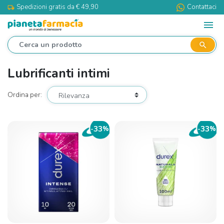
Spedizioni gratis da € 49,90
Contattaci
local_shipping
menu
search
Lubrificanti intimi
Ordina per:
33
33
-
%
-
%