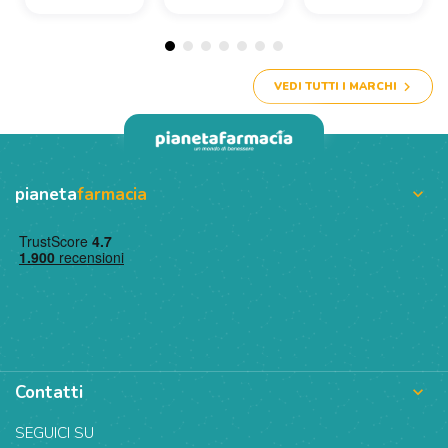
VEDI TUTTI I MARCHI
pianeta
farmacia

Contatti

SEGUICI SU