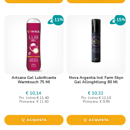
11
15
-
%
-
%
Artsana Gel Lubrificante
Nova Argentia Ind. Farm Skyn
Warmtouch 75 Ml
Gel Allnightlong 80 Ml
€ 10,14
€ 10,32
Prz. listino
€ 11,40
Prz. listino
€ 12,10
Prima era
€ 11,40
Prima era
€ 9,95
ACQUISTA
ACQUISTA
shopping_cart
shopping_cart