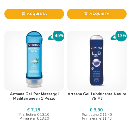
ACQUISTA
ACQUISTA
shopping_cart
shopping_cart
45
13
-
%
-
%
Artsana Gel Per Massaggi
Artsana Gel Lubrificante Nature
Mediterranean 1 Pezzo
75 Ml
€ 7,18
€ 9,90
Prz. listino
€ 13,10
Prz. listino
€ 11,40
Prima era
€ 13,10
Prima era
€ 11,40