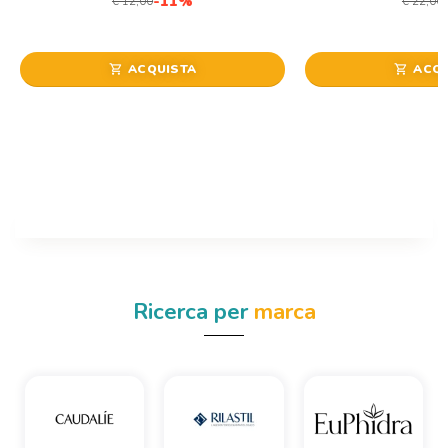
-11%
€ 12,00
€ 22,00
ACQUISTA
ACQU
shopping_cart
shopping_cart
Ricerca per
marca