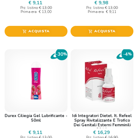
€ 9,11
€ 9,98
Prz. listino
€ 13,00
Prz. listino
€ 13,00
Prima era
€ 13,00
Prima era
€ 9,11
ACQUISTA
ACQUISTA
shopping_cart
shopping_cart
30
4
-
%
-
%
Durex Ciliegia Gel Lubrificante -
Idi Integratori Dietet. It. Refeel
50ml
Spray Rivitalizzante E Trofico
Dei Genitali Esterni Femminili
20 Ml
€ 9,11
€ 16,29
Prz. listino
€ 13,00
Prz. listino
€ 16,90