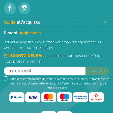
Guida
all'acquisto

Rimani
aggiornato
Iscriviti alla nostra Newsletter per rimanere aggiornato su
eventi e promozioni esclusivi.
mail_outline
SCONTO DEL 5%
con un minimo di spesa di € 60 per
il tuo prossimo ordine!
Autorizzo il trattamento dei dati e il loro utilizzo nei sistemi di tracciamento
per il servizio di newsletter e l'invio di offerte mirate come da informativa
Puoi pagare con: