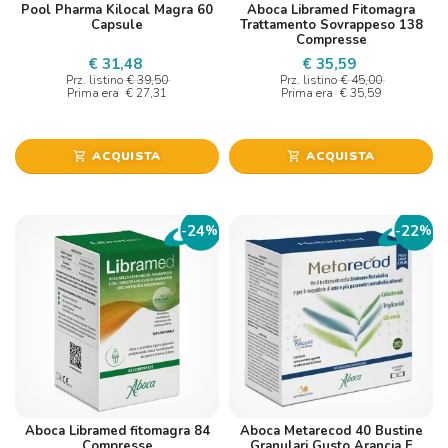
Pool Pharma Kilocal Magra 60
Aboca Libramed Fitomagra
Capsule
Trattamento Sovrappeso 138
Compresse
€ 31,48
€ 35,59
Prz. listino
€ 39,50
Prz. listino
€ 45,00
Prima era
€ 27,31
Prima era
€ 35,59
ACQUISTA
ACQUISTA
shopping_cart
shopping_cart
24
22
-
%
-
%
Aboca Libramed fitomagra 84
Aboca Metarecod 40 Bustine
Compresse
Granulari Gusto Arancia E