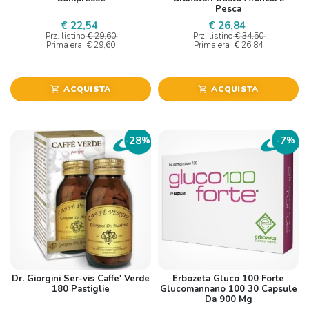
Pesca
€ 22,54
€ 26,84
Prz. listino
€ 29,60
Prz. listino
€ 34,50
Prima era
€ 29,60
Prima era
€ 26,84
ACQUISTA
ACQUISTA
shopping_cart
shopping_cart
28
7
-
%
-
%
Dr. Giorgini Ser-vis Caffe' Verde
Erbozeta Gluco 100 Forte
180 Pastiglie
Glucomannano 100 30 Capsule
Da 900 Mg