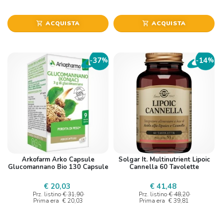
ACQUISTA
ACQUISTA
shopping_cart
shopping_cart
37
14
-
%
-
%
Arkofarm Arko Capsule
Solgar It. Multinutrient Lipoic
Glucomannano Bio 130 Capsule
Cannella 60 Tavolette
€ 20,03
€ 41,48
Prz. listino
€ 31,90
Prz. listino
€ 48,20
Prima era
€ 20,03
Prima era
€ 39,81