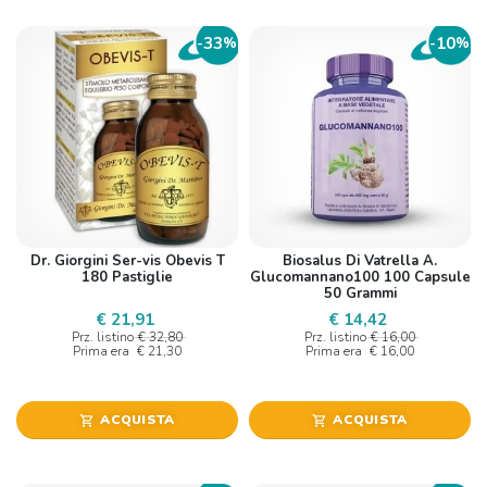
33
10
-
%
-
%
Dr. Giorgini Ser-vis Obevis T
Biosalus Di Vatrella A.
180 Pastiglie
Glucomannano100 100 Capsule
50 Grammi
€ 21,91
€ 14,42
Prz. listino
€ 32,80
Prz. listino
€ 16,00
Prima era
€ 21,30
Prima era
€ 16,00
ACQUISTA
ACQUISTA
shopping_cart
shopping_cart