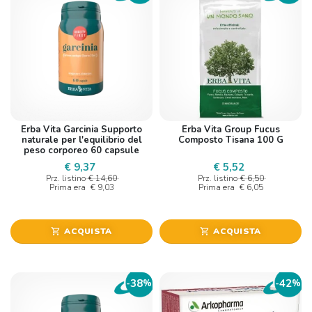
Erba Vita Garcinia Supporto
Erba Vita Group Fucus
naturale per l'equilibrio del
Composto Tisana 100 G
peso corporeo 60 capsule
€ 9,37
€ 5,52
Prz. listino
€ 14,60
Prz. listino
€ 6,50
Prima era
€ 9,03
Prima era
€ 6,05
ACQUISTA
ACQUISTA
shopping_cart
shopping_cart
38
42
-
%
-
%