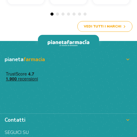
VEDI TUTTI I MARCHI
pianeta
farmacia

Contatti

SEGUICI SU