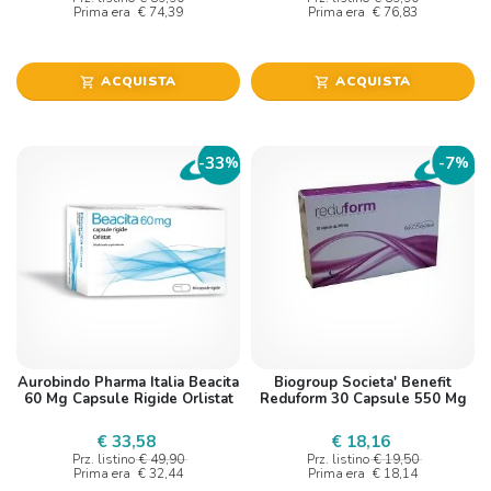
Prima era
€ 74,39
Prima era
€ 76,83
ACQUISTA
ACQUISTA
shopping_cart
shopping_cart
33
7
-
%
-
%
Aurobindo Pharma Italia Beacita
Biogroup Societa' Benefit
60 Mg Capsule Rigide Orlistat
Reduform 30 Capsule 550 Mg
€ 33,58
€ 18,16
Prz. listino
€ 49,90
Prz. listino
€ 19,50
Prima era
€ 32,44
Prima era
€ 18,14