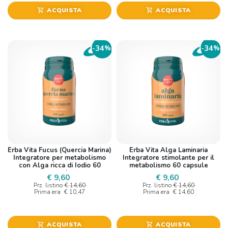
ACQUISTA
ACQUISTA
shopping_cart
shopping_cart
34
34
-
%
-
%
Erba Vita Fucus (Quercia Marina)
Erba Vita Alga Laminaria
Integratore per metabolismo
Integratore stimolante per il
con Alga ricca di Iodio 60
metabolismo 60 capsule
capsule
€ 9,60
€ 9,60
Prz. listino
€ 14,60
Prz. listino
€ 14,60
Prima era
€ 10,47
Prima era
€ 14,60
ACQUISTA
ACQUISTA
shopping_cart
shopping_cart