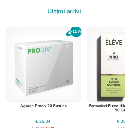
Ultimi arrivi
15
-
%
Agaton Prodiv 20 Bustine
Farmaricci Eleve Niki
90 Cap
€ 25,34
€ 26,