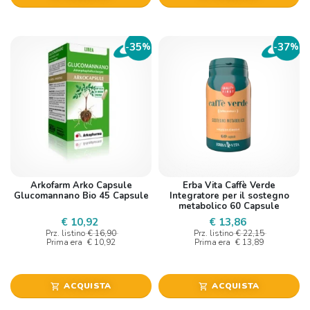
35
37
-
%
-
%
Arkofarm Arko Capsule
Erba Vita Caffè Verde
Glucomannano Bio 45 Capsule
Integratore per il sostegno
metabolico 60 Capsule
€ 10,92
€ 13,86
Prz. listino
€ 16,90
Prz. listino
€ 22,15
Prima era
€ 10,92
Prima era
€ 13,89
ACQUISTA
ACQUISTA
shopping_cart
shopping_cart