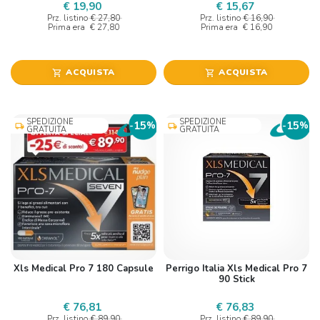
€ 19,90
€ 15,67
Prz. listino
€ 27,80
Prz. listino
€ 16,90
Prima era
€ 27,80
Prima era
€ 16,90
ACQUISTA
ACQUISTA
shopping_cart
shopping_cart
SPEDIZIONE
SPEDIZIONE
15
15
-
%
-
%
local_shipping
local_shipping
GRATUITA
GRATUITA
Xls Medical Pro 7 180 Capsule
Perrigo Italia Xls Medical Pro 7
90 Stick
€ 76,81
€ 76,83
Prz. listino
€ 89,90
Prz. listino
€ 89,90