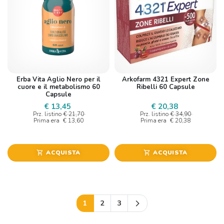
Erba Vita Aglio Nero per il
Arkofarm 4321 Expert Zone
cuore e il metabolismo 60
Ribelli 60 Capsule
Capsule
€ 13,45
€ 20,38
Prz. listino
€ 21,70
Prz. listino
€ 34,90
Prima era
€ 13,60
Prima era
€ 20,38
ACQUISTA
ACQUISTA
shopping_cart
shopping_cart
Successivo
1
2
3
arrow_forward_ios