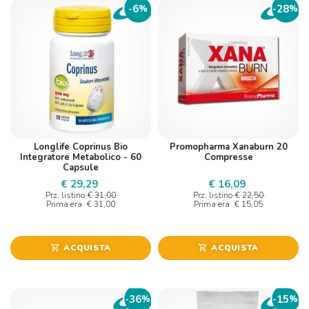
6
28
-
%
-
%
Longlife Coprinus Bio
Promopharma Xanaburn 20
Integratore Metabolico - 60
Compresse
Capsule
€ 29,29
€ 16,09
Prz. listino
€ 31,00
Prz. listino
€ 22,50
Prima era
€ 31,00
Prima era
€ 15,05
ACQUISTA
ACQUISTA
shopping_cart
shopping_cart
36
15
-
%
-
%