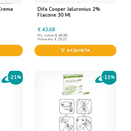
Crema
Difa Cooper Jaluronius 2%
Flacone 30 Ml
€ 43,68
Prz. listino
€ 49,90
Prima era
€ 29,20
ACQUISTA
shopping_cart
21
11
-
%
-
%