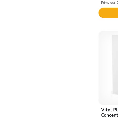
E. F. A. S.
Prima era
Eleve
Elicina
Elifab
Endocare
Equilibra
Erbagil
Erba vita
Erbozeta
Esi
Eubos
Eucare
Vital P
Eucerin
Concent