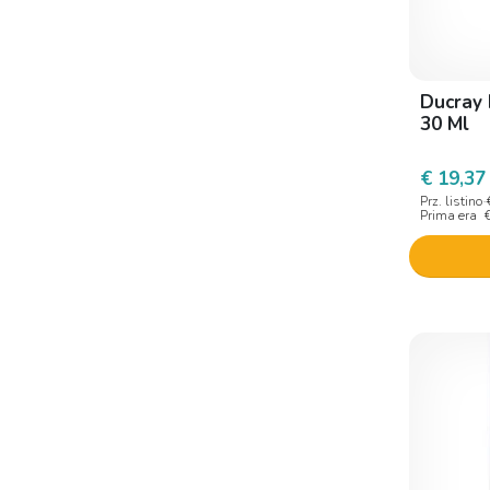
Klorane
Kos
Ducray 
Labo International
30 Ml
Laboratoire Svr
Laboratori farm asteriti
€ 19,37
Prz. listino
La farmaceutica dr levi
Prima era
Lafra Di Frare Dino & C.
Lalarecipe
La Roche-posay
Lierac
Lovren
Marco viti
Mastelli