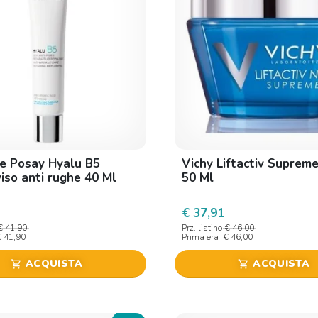
e Posay Hyalu B5
Vichy Liftactiv Suprem
iso anti rughe 40 Ml
50 Ml
€ 37,91
€ 41,90
Prz. listino
€ 46,00
€ 41,90
Prima era
€ 46,00
ACQUISTA
ACQUISTA
shopping_cart
shopping_cart