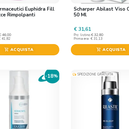
rmaceutici Euphidra Fill
Scharper Abilast Viso 
ce Rimpolpanti
50 Ml
€ 31,61
€ 46,00
Prz. listino
€ 32,80
€ 41,82
Prima era
€ 31,13
ACQUISTA
ACQUISTA
shopping_cart
shopping_cart
SPEDIZIONE GRATUITA
local_shipping
18
-
%