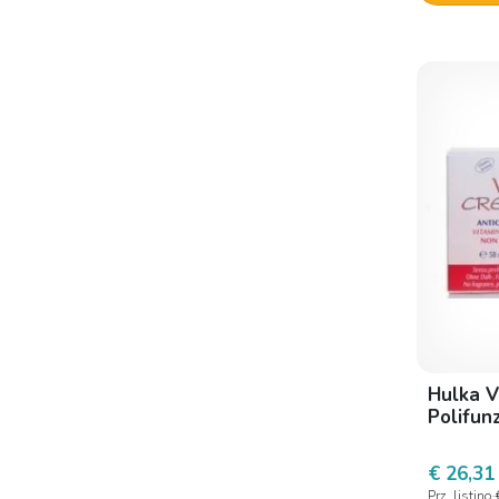
Collagenil
Collagenina
Cosmetici Magi
Cosmetici magistrali
D. M. G. New
Dermatology Project
Di-va
Difa cooper
Doafarm Group
Dorsan
Hulka V
Dr. B. Scheffler Nachfolger
Polifun
Dr. Giorgini
€ 26,31
Ducray
Prz. listino