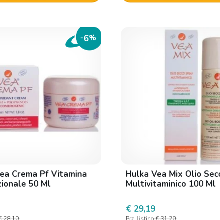
6
-
%
ea Crema Pf Vitamina
Hulka Vea Mix Olio Sec
zionale 50 Ml
Multivitaminico 100 Ml
€ 29,19
€ 28,10
Prz. listino
€ 31,20