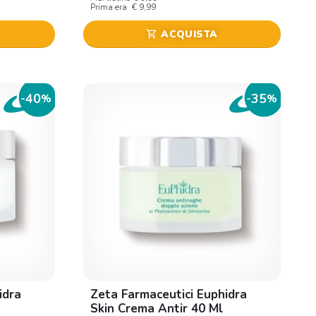
Prima era
€ 9,99
ACQUISTA
shopping_cart
40
35
-
%
-
%
idra
Zeta Farmaceutici Euphidra
Skin Crema Antir 40 Ml