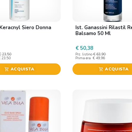
Keracnyl Siero Donna
Ist. Ganassini Rilastil 
Balsamo 50 Ml
€ 50,38
€ 23,50
Prz. listino
€ 63,90
€ 23,50
Prima era
€ 49,96
ACQUISTA
ACQUISTA
shopping_cart
shopping_cart