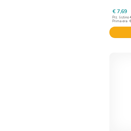
Euphidra
€ 7,69
Euphidra Amidomio
Prz. listino
Farmaderbe
Prima era
Farmakos
Femar Farma Di Barone L. F.
Fillerina
Filorga
Filorga Solari
Gabol
Galathea
Ghimas
Giuliani
Giuriati group
Gold collagen