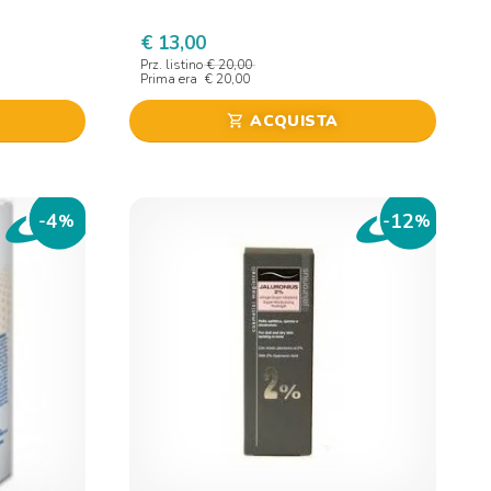
€ 13,00
Prz. listino
€ 20,00
Prima era
€ 20,00
ACQUISTA
shopping_cart
4
12
-
%
-
%