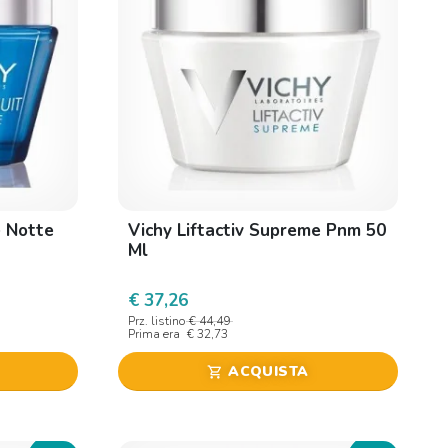
e Notte
Vichy Liftactiv Supreme Pnm 50
Ml
€ 37,26
Prz. listino
€ 44,49
Prima era
€ 32,73
ACQUISTA
shopping_cart