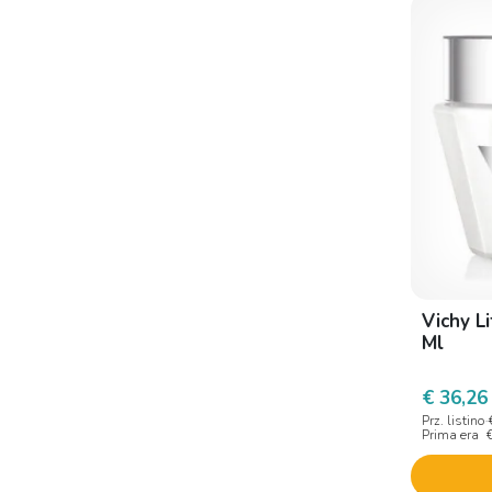
Bionike
Bios line
Blufarma
Boiron
Braderm
Canova
Caudalie
Cellfood
Vichy L
Cemon
Ml
Cerave
€ 36,26
Cieffe derma
Prz. listino
Cliawalk Unipersonale
Prima era
Codex V