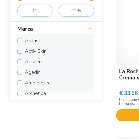
Marca
Abilast
Activ Skin
Aessere
La Roch
Agedin
Crema v
Amp Biotec
€ 33,56
Archetipa
Prz. listino
Argital
Prima era
Avene
Bioderma
Biogena