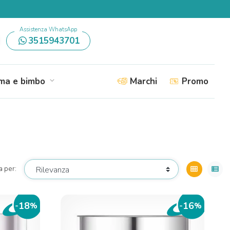
Assistenza WhatsApp
3515943701
a e bimbo
Marchi
Promo
expand_more
a per:
view_module
view_list
18
16
-
%
-
%