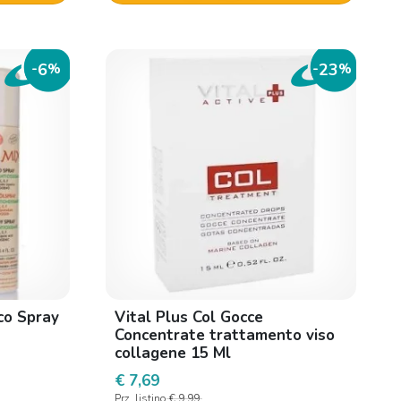
6
23
-
%
-
%
co Spray
Vital Plus Col Gocce
Concentrate trattamento viso
collagene 15 Ml
€ 7,69
Prz. listino
€ 9,99