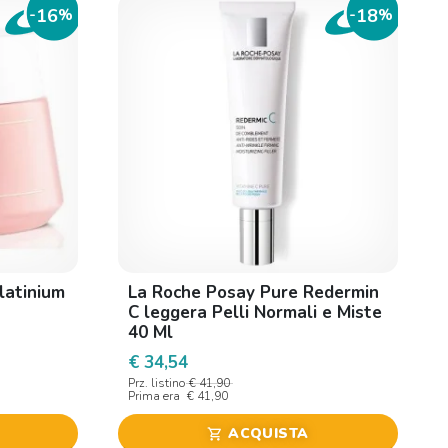
16
18
-
%
-
%
latinium
La Roche Posay Pure Redermin
C leggera Pelli Normali e Miste
40 Ml
€ 34,54
Prz. listino
€ 41,90
Prima era
€ 41,90
ACQUISTA
shopping_cart