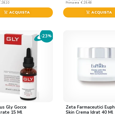
€ 28,10
Prima era
€ 29,48
ACQUISTA
ACQUISTA
shopping_cart
shopping_cart
23
-
%
lus Gly Gocce
Zeta Farmaceutici Euph
rate 15 Ml
Skin Crema Idrat 40 Ml