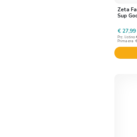
Zeta Fa
Goovi
Sup Goc
Guna
€ 27,99
Helan
Prz. listino
Hifas Da Terra
Prima era
Hulka
Incarose
Institut Esthederm
Institut Esthederm Italia Div.
Isdin
Italchile
Jovita
Jowae
Judifarm