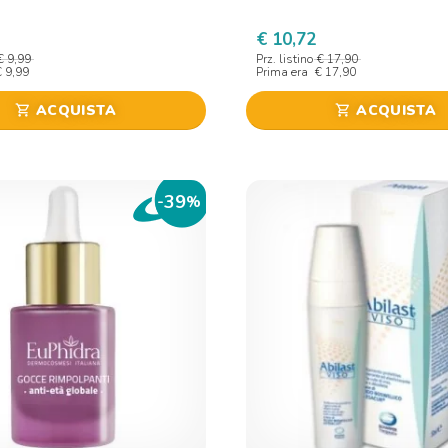
€ 10,72
€ 9,99
Prz. listino
€ 17,90
€ 9,99
Prima era
€ 17,90
ACQUISTA
ACQUISTA
shopping_cart
shopping_cart
39
-
%