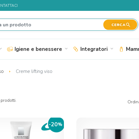
NTATTACI
search
CERCA
Igiene e benessere
Integratori
Mamm
nd_more
expand_more
expand_more
iso
Creme lifting viso
prodotti.
Ordin
20
-
%