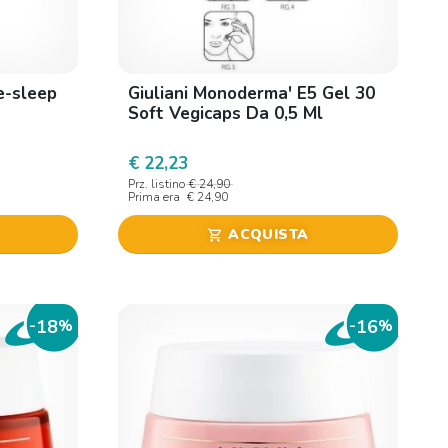
Re-sleep
Giuliani Monoderma' E5 Gel 30
Soft Vegicaps Da 0,5 Ml
€ 22,23
Prz. listino
€ 24,90
Prima era
€ 24,90
ACQUISTA
shopping_cart
18
16
-
%
-
%