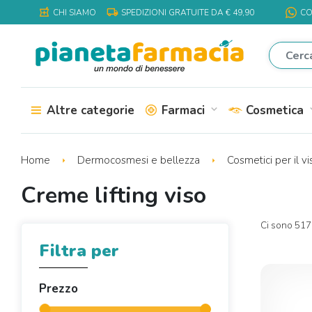
local_shipping
local_pharmacy
CHI SIAMO
SPEDIZIONI GRATUITE DA € 49,90
CO
Altre categorie
Farmaci
Cosmetica
expand_more
expa
Home
Dermocosmesi e bellezza
Cosmetici per il v
Creme lifting viso
Ci sono 517 
Filtra per
Prezzo