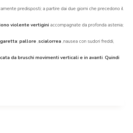
icamente predisposti; a partire dai due giorni che precedono il
no violente vertigini
accompagnate da profonda astenia;
igaretta
:
pallore
,
scialorrea
,nausea con sudori freddi,
scata da bruschi
movimenti verticali e in avanti
.
Quindi