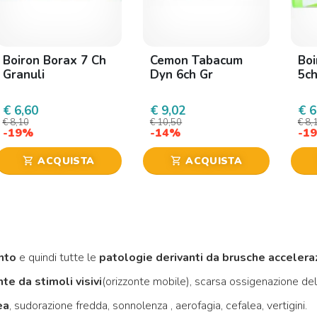
dente
Boiron Borax 7 Ch
Cemon Tabacum
Boi
Granuli
Dyn 6ch Gr
5ch
€ 6,60
€ 9,02
€ 6
€ 8,10
€ 10,50
€ 8,
-19%
-14%
-1
ACQUISTA
ACQUISTA
shopping_cart
shopping_cart
nto
e quindi tutte le
patologie derivanti da brusche acceleraz
te da stimoli visivi
(orizzonte mobile), scarsa ossigenazione de
ea
, sudorazione fredda, sonnolenza , aerofagia, cefalea, vertigini.