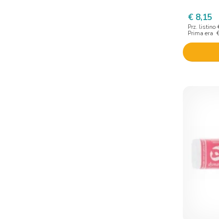
€ 8,15
Prz. listino
Prima era