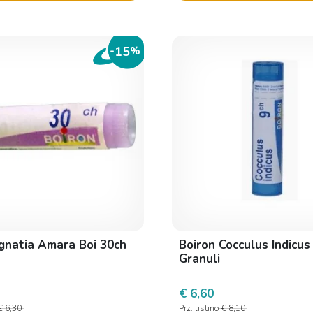
15
-
%
Ignatia Amara Boi 30ch
Boiron Cocculus Indicus
Granuli
€ 6,60
€ 6,30
Prz. listino
€ 8,10