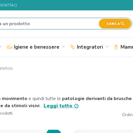
NTATTACI
search
CERCA
Igiene e benessere
Integratori
Mamm
nd_more
expand_more
expand_more
netosi
a movimento
e quindi tutte le
patologie derivanti da brusche 
e da stimoli visivi
...
Leggi tutto
rodotti.
Ordin