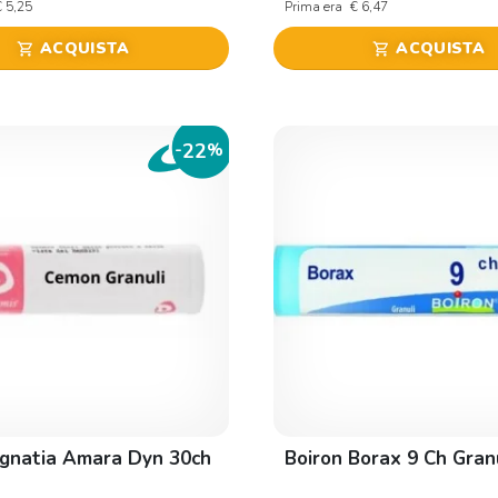
€ 5,25
Prima era
€ 6,47
ACQUISTA
ACQUISTA
shopping_cart
shopping_cart
22
-
%
gnatia Amara Dyn 30ch
Boiron Borax 9 Ch Gran