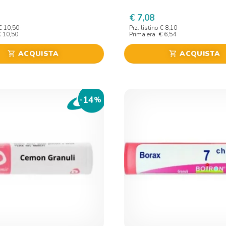
€ 7,08
€ 10,50
Prz. listino
€ 8,10
€ 10,50
Prima era
€ 6,54
ACQUISTA
ACQUISTA
shopping_cart
shopping_cart
14
-
%