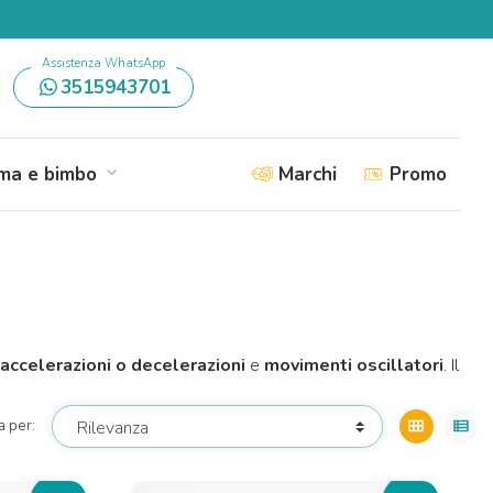
Assistenza WhatsApp
3515943701
a e bimbo
Marchi
Promo
expand_more
accelerazioni o decelerazioni
e
movimenti oscillatori
. Il
a per:
view_module
view_list