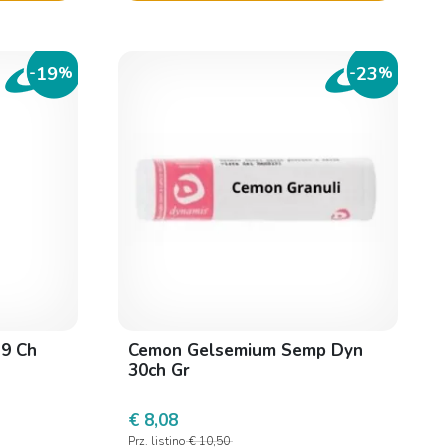
19
23
-
%
-
%
 9 Ch
Cemon Gelsemium Semp Dyn
30ch Gr
€ 8,08
Prz. listino
€ 10,50