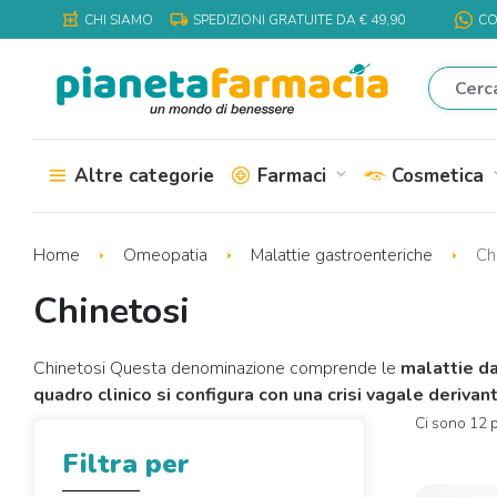
local_shipping
local_pharmacy
CHI SIAMO
SPEDIZIONI GRATUITE DA € 49,90
CO
Altre categorie
Farmaci
Cosmetica
expand_more
expa
Home
Omeopatia
Malattie gastroenteriche
Chi
Chinetosi
Chinetosi Questa denominazione comprende le
malattie d
quadro clinico si configura con una crisi vagale derivant
Ci sono 12 p
Filtra per