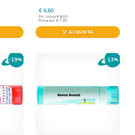
€ 6,60
Prz. listino
€ 8,10
Prima era
€ 7,05
ACQUISTA
shopping_cart
19
13
-
%
-
%