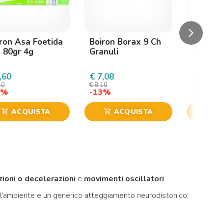
arrow_forward_ios
Success
ron Asa Foetida
Boiron Borax 9 Ch
Cemon 
 80gr 4g
Granuli
Amara 
,60
€ 7,08
€ 8,15
10
€ 8,10
€ 10,50
9%
-13%
-22%
ACQUISTA
ACQUISTA
shopping_cart
shopping_cart
shopping_cart
ioni o decelerazioni
e
movimenti oscillatori
.
ll'ambiente e un generico atteggiamento neurodistonico: