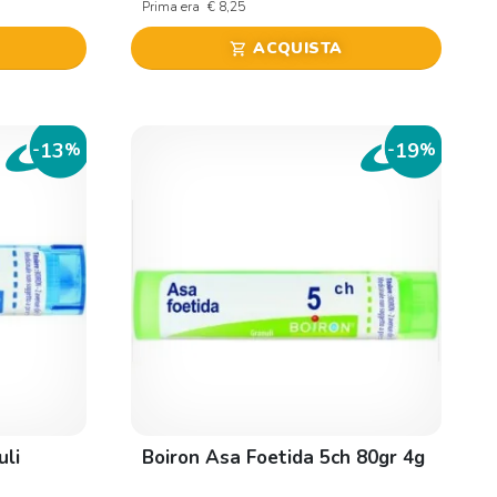
Prima era
€ 8,25
ACQUISTA
shopping_cart
13
19
-
%
-
%
uli
Boiron Asa Foetida 5ch 80gr 4g