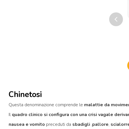
arrow_back_ios
Prece
Chinetosi
Questa denominazione comprende le
malattie da movime
Il
quadro clinico si configura con una crisi vagale derivan
nausea e vomito
preceduti da
sbadigli
,
pallore
,
scialorr