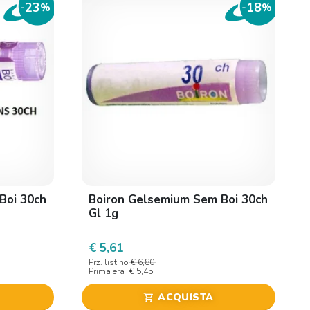
23
18
-
%
-
%
Boi 30ch
Boiron Gelsemium Sem Boi 30ch
Gl 1g
€ 5,61
Prz. listino
€ 6,80
Prima era
€ 5,45
ACQUISTA
shopping_cart