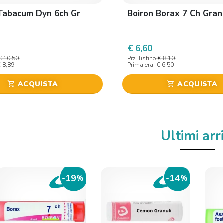
Tabacum Dyn 6ch Gr
Boiron Borax 7 Ch Gran
€ 6,60
€ 10,50
Prz. listino
€ 8,10
€ 8,89
Prima era
€ 6,50
ACQUISTA
ACQUISTA
shopping_cart
shopping_cart
Ultimi arri
19
14
-
%
-
%