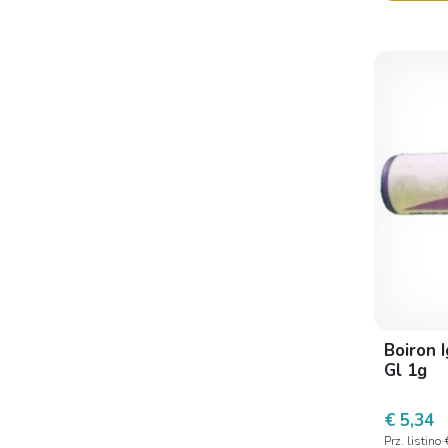
Boiron 
Gl 1g
€ 5,34
Prz. listino