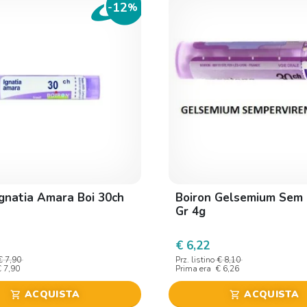
12
-
%
Ignatia Amara Boi 30ch
Boiron Gelsemium Sem 
Gr 4g
€ 6,22
€ 7,90
Prz. listino
€ 8,10
€ 7,90
Prima era
€ 6,26
ACQUISTA
ACQUISTA
shopping_cart
shopping_cart