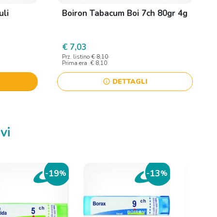
uli
Boiron Tabacum Boi 7ch 80gr 4g
€ 7,03
Prz. listino
€ 8,10
Prima era
€ 8,10
DETTAGLI
info
vi
19
13
-
%
-
%