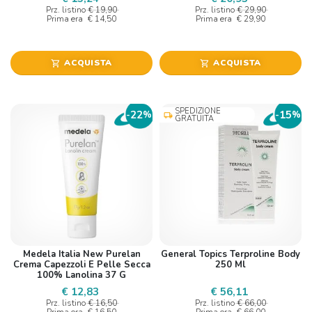
Prz. listino
€ 19,90
Prz. listino
€ 29,90
Prima era
€ 14,50
Prima era
€ 29,90
ACQUISTA
ACQUISTA
shopping_cart
shopping_cart
SPEDIZIONE
22
15
-
%
-
%
local_shipping
GRATUITA
Medela Italia New Purelan
General Topics Terproline Body
Crema Capezzoli E Pelle Secca
250 Ml
100% Lanolina 37 G
€ 12,83
€ 56,11
Prz. listino
€ 16,50
Prz. listino
€ 66,00
Prima era
€ 16,50
Prima era
€ 66,00