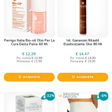
Perrigo Italia Bio-oil Olio Per La
Ist. Ganassini Rilastil
Cura Della Pelle 60 Ml
Elasticizzante Olio 80 Ml
€ 12,29
€ 14,47
Prz. listino
€ 13,99
Prz. listino
€ 18,90
Prima era
€ 13,99
Prima era
€ 18,90
ACQUISTA
ACQUISTA
shopping_cart
shopping_cart
SPEDIZIONE
32
6
-
%
-
%
local_shipping
GRATUITA