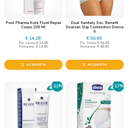
Pool Pharma Kute Fluid Repair
Dual Sanitaly Soc. Benefit
Corpo 200 Ml
Dualsan Slip Contenitivo Donna
6
€ 14,28
€ 50,69
Prz. listino
€ 14,95
Prz. listino
€ 53,30
Prima era
€ 14,95
Prima era
€ 48,95
ACQUISTA
ACQUISTA
shopping_cart
shopping_cart
22
17
-
%
-
%