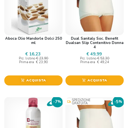
Aboca Olio Mandorle Dolci 250
Dual Sanitaly Soc. Benefit
ml
Dualsan Slip Contenitivo Donna
4
€ 16,23
€ 49,99
Prz. listino
€ 23,90
Prz. listino
€ 53,30
Prima era
€ 23,90
Prima era
€ 49,24
ACQUISTA
ACQUISTA
shopping_cart
shopping_cart
SPEDIZIONE
7
5
-
%
-
%
local_shipping
GRATUITA