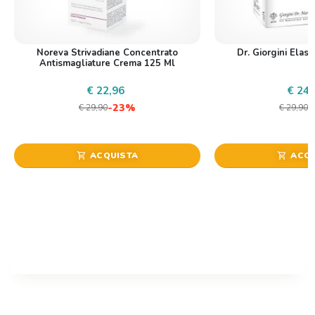
Noreva Strivadiane Concentrato
Dr. Giorgini Elast
Antismagliature Crema 125 Ml
€ 22,96
€ 24,
-23%
€ 29,90
€ 29,90
ACQUISTA
ACQU
shopping_cart
shopping_cart