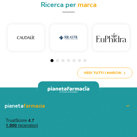
Ricerca per
marca
VEDI TUTTI I MARCHI
pianeta
farmacia
