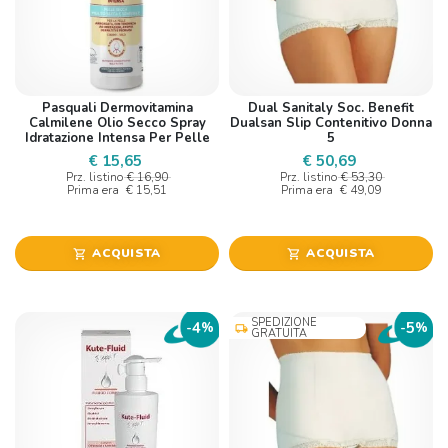
Pasquali Dermovitamina
Dual Sanitaly Soc. Benefit
Calmilene Olio Secco Spray
Dualsan Slip Contenitivo Donna
Idratazione Intensa Per Pelle
5
Secca, Molto Secca E Sensibile
€ 15,65
€ 50,69
200 Ml
Prz. listino
€ 16,90
Prz. listino
€ 53,30
Prima era
€ 15,51
Prima era
€ 49,09
ACQUISTA
ACQUISTA
shopping_cart
shopping_cart
SPEDIZIONE
4
5
-
%
-
%
local_shipping
GRATUITA