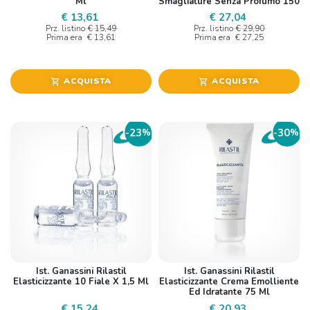
Ml
Smagliature Senza Profumo 150
Ml
€ 13,61
€ 27,04
Prz. listino
€ 15,49
Prz. listino
€ 29,90
Prima era
€ 13,61
Prima era
€ 27,25
ACQUISTA
ACQUISTA
shopping_cart
shopping_cart
23
30
-
%
-
%
Ist. Ganassini Rilastil
Ist. Ganassini Rilastil
Elasticizzante 10 Fiale X 1,5 Ml
Elasticizzante Crema Emolliente
Ed Idratante 75 Ml
€ 15,24
€ 20,93