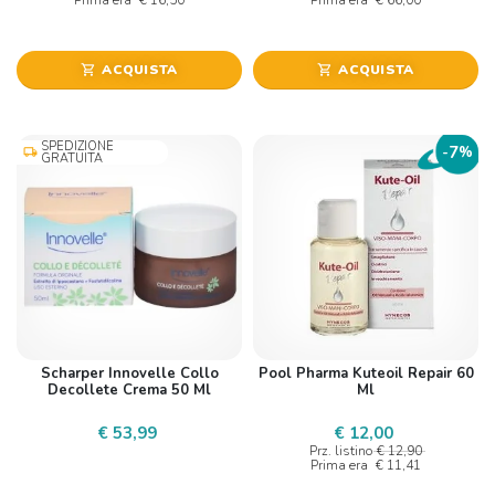
ACQUISTA
ACQUISTA
shopping_cart
shopping_cart
SPEDIZIONE
7
-
%
local_shipping
GRATUITA
Scharper Innovelle Collo
Pool Pharma Kuteoil Repair 60
Decollete Crema 50 Ml
Ml
€ 53,99
€ 12,00
Prz. listino
€ 12,90
Prima era
€ 11,41