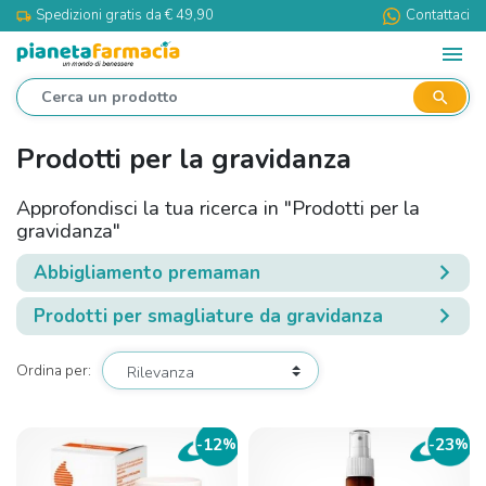
Spedizioni gratis da € 49,90
Contattaci
local_shipping
menu
search
Prodotti per la gravidanza
Approfondisci la tua ricerca in "Prodotti per la
gravidanza"
Abbigliamento premaman
Prodotti per smagliature da gravidanza
Ordina per:
12
23
-
%
-
%