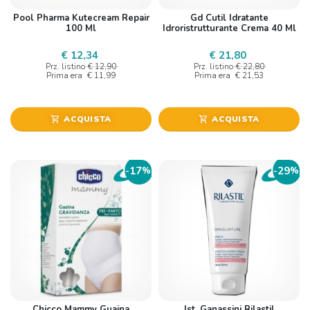
Pool Pharma Kutecream Repair
Gd Cutil Idratante
100 Ml
Idroristrutturante Crema 40 Ml
€ 12,34
€ 21,80
Prz. listino
€ 12,90
Prz. listino
€ 22,80
Prima era
€ 11,99
Prima era
€ 21,53
ACQUISTA
ACQUISTA
shopping_cart
shopping_cart
17
29
-
%
-
%
Chicco Mammy Guaina
Ist. Ganassini Rilastil