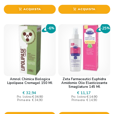
ACQUISTA
ACQUISTA
shopping_cart
shopping_cart
6
25
-
%
-
%
Amnol Chimica Biologica
Zeta Farmaceutici Euphidra
Lipolipase Cremagel 150 Ml
Amidomio Olio Elasticizzante
Smagliature 145 Ml
€ 32,94
€ 11,17
Prz. listino
€ 34,90
Prz. listino
€ 14,90
Prima era
€ 34,90
Prima era
€ 14,90