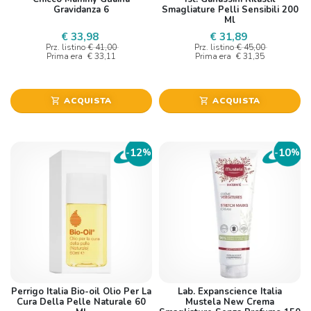
Gravidanza 6
Smagliature Pelli Sensibili 200
Ml
€ 33,98
€ 31,89
Prz. listino
€ 41,00
Prz. listino
€ 45,00
Prima era
€ 33,11
Prima era
€ 31,35
ACQUISTA
ACQUISTA
shopping_cart
shopping_cart
12
10
-
%
-
%
Perrigo Italia Bio-oil Olio Per La
Lab. Expanscience Italia
Cura Della Pelle Naturale 60
Mustela New Crema