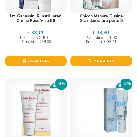
Ist. Ganassini Rilastil Inten
Chicco Mammy Guaina
Crema Rass Viso 50
Gravidanza pre parto 3
€ 38,11
€ 33,90
Prz. listino
€ 49,00
Prz. listino
€ 41,00
Prima era
€ 49,00
Prima era
€ 33,41
ACQUISTA
ACQUISTA
shopping_cart
shopping_cart
4
4
-
%
-
%