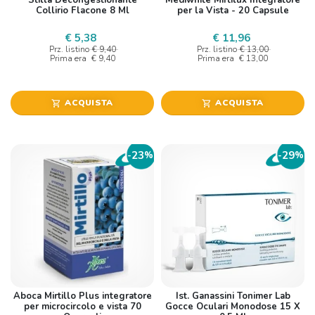
Stilla Decongestionante
Mediwhite Mirtilux Integratore
Collirio Flacone 8 Ml
per la Vista - 20 Capsule
€ 5,38
€ 11,96
Prz. listino
€ 9,40
Prz. listino
€ 13,00
Prima era
€ 9,40
Prima era
€ 13,00
ACQUISTA
ACQUISTA
shopping_cart
shopping_cart
23
29
-
%
-
%
Aboca Mirtillo Plus integratore
Ist. Ganassini Tonimer Lab
per microcircolo e vista 70
Gocce Oculari Monodose 15 X