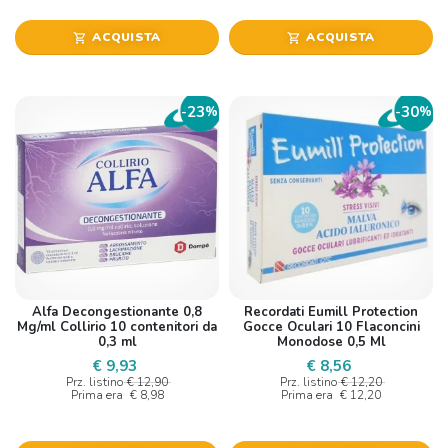
ACQUISTA
ACQUISTA
shopping_cart
shopping_cart
23
30
-
%
-
%
Alfa Decongestionante 0,8
Recordati Eumill Protection
Mg/ml Collirio 10 contenitori da
Gocce Oculari 10 Flaconcini
0,3 ml
Monodose 0,5 Ml
€ 9,93
€ 8,56
Prz. listino
€ 12,90
Prz. listino
€ 12,20
Prima era
€ 8,98
Prima era
€ 12,20