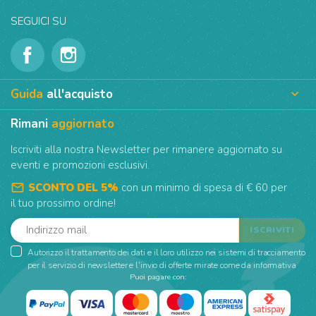
SEGUICI SU
Guida
all'acquisto

Rimani
aggiornato
Iscriviti alla nostra Newsletter per rimanere aggiornato su
eventi e promozioni esclusivi.
mail_outline
SCONTO DEL 5%
con un minimo di spesa di € 60 per
il tuo prossimo ordine!
Autorizzo il trattamento dei dati e il loro utilizzo nei sistemi di tracciamento
per il servizio di newsletter e l'invio di offerte mirate come da informativa
Puoi pagare con: