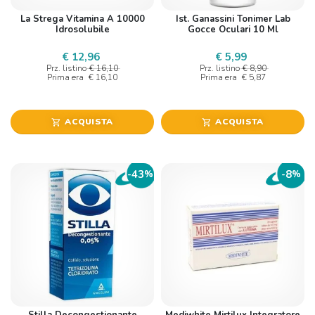
La Strega Vitamina A 10000
Ist. Ganassini Tonimer Lab
Idrosolubile
Gocce Oculari 10 Ml
€ 12,96
€ 5,99
Prz. listino
€ 16,10
Prz. listino
€ 8,90
Prima era
€ 16,10
Prima era
€ 5,87
ACQUISTA
ACQUISTA
shopping_cart
shopping_cart
43
8
-
%
-
%