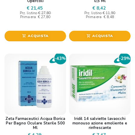
Opercoli
0,5 Ml
€ 21,45
€ 8,42
Prz. listino
€ 27,80
Prz. listino
€ 11,90
Prima era
€ 27,80
Prima era
€ 8,48
ACQUISTA
ACQUISTA
shopping_cart
shopping_cart
43
29
-
%
-
%
Zeta Farmaceutici Acqua Borica
Iridil 14 salviette lavaocchi
Per Bagno Oculare Sterile 500
monouso azione emoliente e
Ml
rinfrescante
€ 4,29
€ 7,47