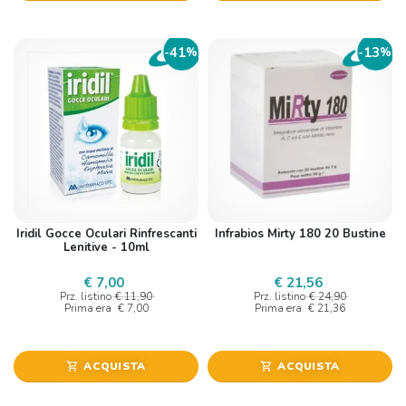
41
13
-
%
-
%
Iridil Gocce Oculari Rinfrescanti
Infrabios Mirty 180 20 Bustine
Lenitive - 10ml
€ 7,00
€ 21,56
Prz. listino
€ 11,90
Prz. listino
€ 24,90
Prima era
€ 7,00
Prima era
€ 21,36
ACQUISTA
ACQUISTA
shopping_cart
shopping_cart