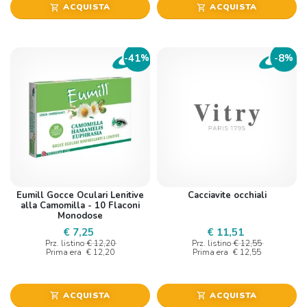
ACQUISTA
ACQUISTA
shopping_cart
shopping_cart
41
8
-
%
-
%
Eumill Gocce Oculari Lenitive
Cacciavite occhiali
alla Camomilla - 10 Flaconi
Monodose
€ 7,25
€ 11,51
Prz. listino
€ 12,20
Prz. listino
€ 12,55
Prima era
€ 12,20
Prima era
€ 12,55
ACQUISTA
ACQUISTA
shopping_cart
shopping_cart