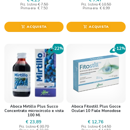
Prz. listino
€ 7,50
Prz. listino
€ 10,50
Prima era
€ 7,50
Prima era
€ 6,99
ACQUISTA
ACQUISTA
shopping_cart
shopping_cart
22
12
-
%
-
%
Aboca Mirtillo Plus Succo
Aboca Fitostill Plus Gocce
Concentrato microcircolo e vista
Oculari 10 Fiale Monodose
100 Ml
€ 23,89
€ 12,76
Prz. listino
€ 30,70
Prz. listino
€ 14,50