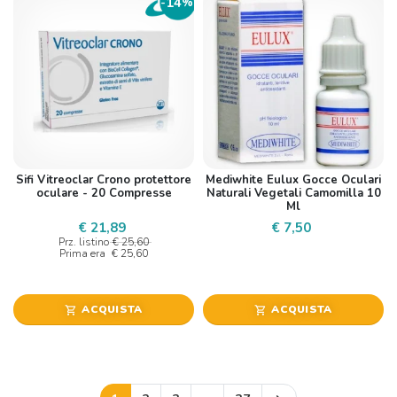
14
-
%
Sifi Vitreoclar Crono protettore
Mediwhite Eulux Gocce Oculari
oculare - 20 Compresse
Naturali Vegetali Camomilla 10
Ml
€ 21,89
€ 7,50
Prz. listino
€ 25,60
Prima era
€ 25,60
ACQUISTA
ACQUISTA
shopping_cart
shopping_cart