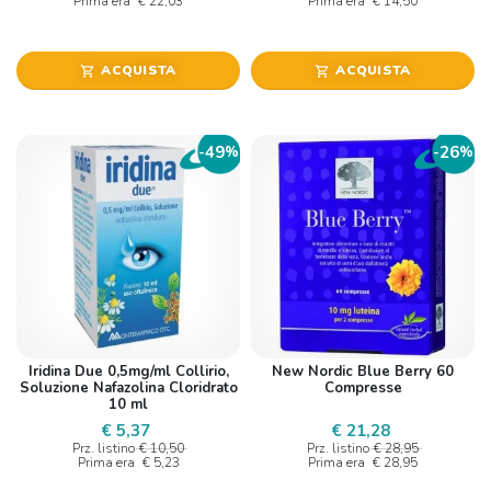
Prima era
€ 22,03
Prima era
€ 14,50
ACQUISTA
ACQUISTA
shopping_cart
shopping_cart
49
26
-
%
-
%
Iridina Due 0,5mg/ml Collirio,
New Nordic Blue Berry 60
Soluzione Nafazolina Cloridrato
Compresse
10 ml
€ 5,37
€ 21,28
Prz. listino
€ 10,50
Prz. listino
€ 28,95
Prima era
€ 5,23
Prima era
€ 28,95