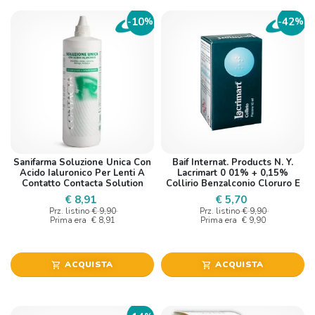
10
42
-
%
-
%
Sanifarma Soluzione Unica Con
Baif Internat. Products N. Y.
Acido Ialuronico Per Lenti A
Lacrimart 0 01% + 0,15%
Contatto Contacta Solution
Collirio Benzalconio Cloruro E
360ml
Metilcellulosa
€ 8,91
€ 5,70
Prz. listino
€ 9,90
Prz. listino
€ 9,90
Prima era
€ 8,91
Prima era
€ 9,90
ACQUISTA
ACQUISTA
shopping_cart
shopping_cart