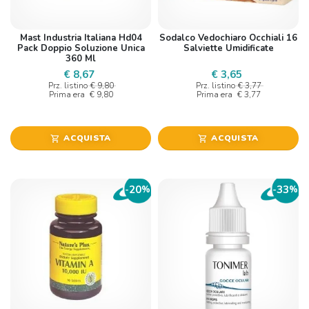
Mast Industria Italiana Hd04
Sodalco Vedochiaro Occhiali 16
Pack Doppio Soluzione Unica
Salviette Umidificate
360 Ml
€ 8,67
€ 3,65
Prz. listino
€ 9,80
Prz. listino
€ 3,77
Prima era
€ 9,80
Prima era
€ 3,77
ACQUISTA
ACQUISTA
shopping_cart
shopping_cart
20
33
-
%
-
%