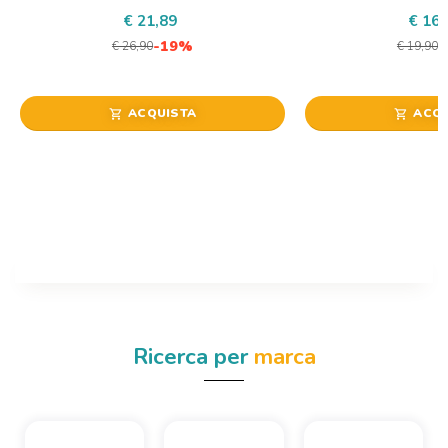
€ 21,89
€ 16,
-19%
€ 26,90
€ 19,90
ACQUISTA
ACQU
shopping_cart
shopping_cart
Ricerca per
marca