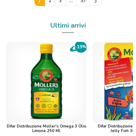
Successivo
1
2
3
…
37
arrow_forward_ios
Ultimi arrivi
19
-
%
Difar Distribuzione Moller's Omega 3 Olio
Difar Distribuzione
Limone 250 Ml
Jelly Fish 