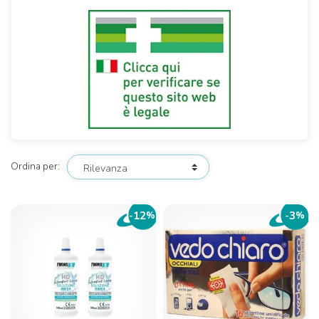
Ordina per:
12
3
-
%
-
%