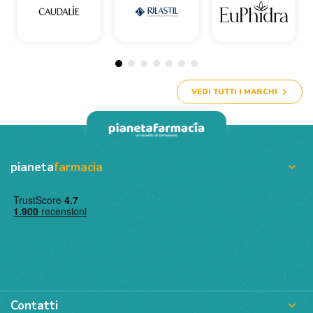
VEDI TUTTI I MARCHI
pianeta
farmacia

Contatti
