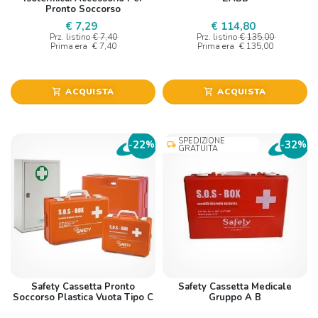
Pronto Soccorso
€ 7,29
€ 114,80
Prz. listino
€ 7,40
Prz. listino
€ 135,00
Prima era
€ 7,40
Prima era
€ 135,00
ACQUISTA
ACQUISTA
shopping_cart
shopping_cart
SPEDIZIONE
22
32
-
%
-
%
local_shipping
GRATUITA
Safety Cassetta Pronto
Safety Cassetta Medicale
Soccorso Plastica Vuota Tipo C
Gruppo A B