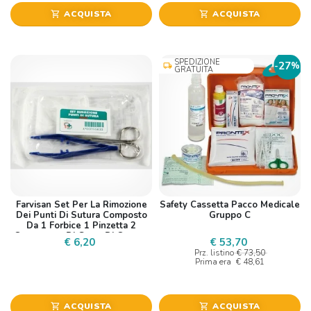
ACQUISTA
ACQUISTA
shopping_cart
shopping_cart
SPEDIZIONE
27
-
%
local_shipping
GRATUITA
Farvisan Set Per La Rimozione
Safety Cassetta Pacco Medicale
Dei Punti Di Sutura Composto
Gruppo C
Da 1 Forbice 1 Pinzetta 2
Compresse Di Garza Di Cotone
€ 6,20
€ 53,70
Prz. listino
€ 73,50
Prima era
€ 48,61
ACQUISTA
ACQUISTA
shopping_cart
shopping_cart