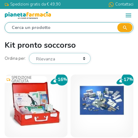
Spedizioni gratis da € 49,90
Contattaci
local_shipping
menu
search
Kit pronto soccorso
Ordina per:
SPEDIZIONE
16
17
-
%
-
%
local_shipping
GRATUITA