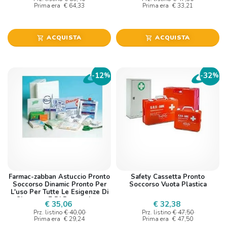
Prima era
€ 64,33
Prima era
€ 33,21
ACQUISTA
ACQUISTA
shopping_cart
shopping_cart
12
32
-
%
-
%
Farmac-zabban Astuccio Pronto
Safety Cassetta Pronto
Soccorso Dinamic Pronto Per
Soccorso Vuota Plastica
L'uso Per Tutte Le Esigenze Di
Sicurezza E Di Prevenzione
€ 35,06
€ 32,38
Prz. listino
€ 40,00
Prz. listino
€ 47,50
Prima era
€ 29,24
Prima era
€ 47,50