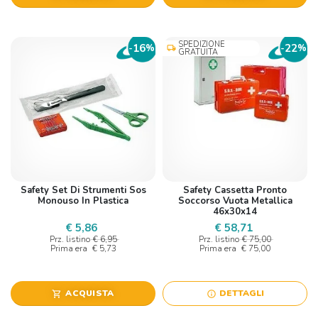
SPEDIZIONE
16
22
-
%
-
%
local_shipping
GRATUITA
Safety Set Di Strumenti Sos
Safety Cassetta Pronto
Monouso In Plastica
Soccorso Vuota Metallica
46x30x14
€ 5,86
€ 58,71
Prz. listino
€ 6,95
Prz. listino
€ 75,00
Prima era
€ 5,73
Prima era
€ 75,00
ACQUISTA
DETTAGLI
shopping_cart
info