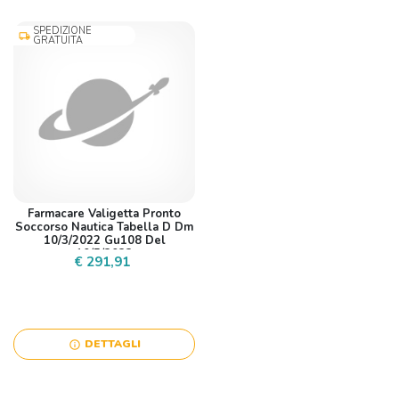
SPEDIZIONE
local_shipping
GRATUITA
Farmacare Valigetta Pronto
Soccorso Nautica Tabella D Dm
10/3/2022 Gu108 Del
10/5/2022
€ 291,91
DETTAGLI
info