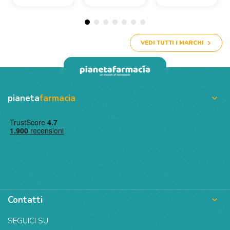
VEDI TUTTI I MARCHI
pianeta
farmacia

Contatti

SEGUICI SU