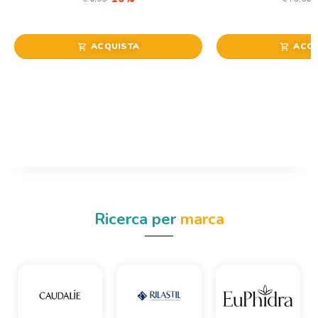
ACQUISTA
ACQU
shopping_cart
shopping_cart
Ricerca per
marca