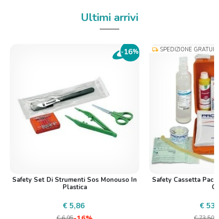
Ultimi arrivi
SPEDIZIONE GRATUIT
local_shipping
16
-
%
Safety Set Di Strumenti Sos Monouso In
Safety Cassetta Pac
Plastica
C
€ 5,86
€ 53,
-16%
€ 6,95
€ 73,50