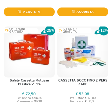
ACQUISTA
ACQUISTA
shopping_cart
shopping_cart
SPEDIZIONE
SPEDIZIONE
25
12
-
%
-
%
local_shipping
local_shipping
GRATUITA
GRATUITA
Safety Cassetta Multisan
CASSETTA SOCC FINO 2 PERS
Plastica Vuota
ZABB
€ 72,50
€ 53,08
Prz. listino
€ 96,30
Prz. listino
€ 60,00
Prima era
€ 96,30
Prima era
€ 60,00