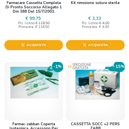
Farmacare Cassetta Completa
Kit rimozione sutura sterile
Di Pronto Soccorso Allegato 1
Dm 388 Del 15/7/2003.
€ 99,75
€ 3,33
Prz. listino
€ 118,50
Prz. listino
€ 4,00
Prima era
€ 118,50
Prima era
€ 4,00
ACQUISTA
ACQUISTA
shopping_cart
shopping_cart
SPEDIZIONE
1
15
-
%
-
%
local_shipping
GRATUITA
Farmac-zabban Coperta
CASSETTA SOCC +2 PERS
Isotermica. Accessorio Per
ZABB