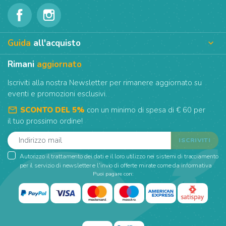
Guida
all'acquisto

Rimani
aggiornato
Iscriviti alla nostra Newsletter per rimanere aggiornato su
eventi e promozioni esclusivi.
mail_outline
SCONTO DEL 5%
con un minimo di spesa di € 60 per
il tuo prossimo ordine!
Autorizzo il trattamento dei dati e il loro utilizzo nei sistemi di tracciamento
per il servizio di newsletter e l'invio di offerte mirate come da informativa
Puoi pagare con: