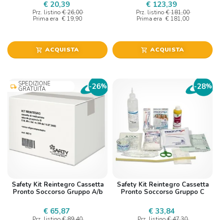
€ 20,39
€ 123,39
Prz. listino
€ 26,00
Prz. listino
€ 181,00
Prima era
€ 19,90
Prima era
€ 181,00
ACQUISTA
ACQUISTA
shopping_cart
shopping_cart
SPEDIZIONE
26
28
-
%
-
%
local_shipping
GRATUITA
Safety Kit Reintegro Cassetta
Safety Kit Reintegro Cassetta
Pronto Soccorso Gruppo A/b
Pronto Soccorso Gruppo C
€ 65,87
€ 33,84
Prz. listino
€ 89,40
Prz. listino
€ 47,30