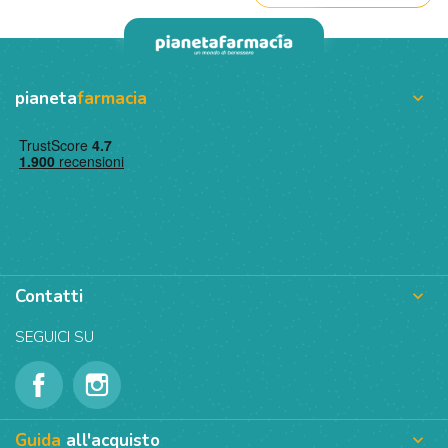
pianeta
farmacia

Contatti

SEGUICI SU
Guida
all'acquisto
