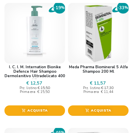
19
33
-
%
-
%
I. C. I. M. Internation Bionike
Meda Pharma Biomineral 5 Alfa
Defence Hair Shampoo
Shampoo 200 Ml
Dermolenitivo Ultradelicato 400
Ml
€ 12,57
€ 11,57
Prz. listino
€ 15,50
Prz. listino
€ 17,30
Prima era
€ 15,50
Prima era
€ 11,44
ACQUISTA
ACQUISTA
shopping_cart
shopping_cart
46
-
%