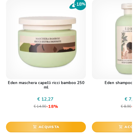
18
-
%
Eden maschera capelli ricci bamboo 250
Eden shampoo 
ml
€ 12,27
€ 7,
-18%
-
€ 14,90
€ 8,90
ACQUISTA
ACQU
shopping_cart
shopping_cart