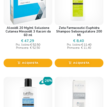
Aloxidil 20 Mg/ml Soluzione
Zeta Farmaceutici Euphidra
Cutanea Minoxidil 3 flaconi da
Shampoo Seboregolatore 200
60 ml
Ml
€ 47,29
€ 8,40
Prz. listino
€ 52,50
Prz. listino
€ 11,40
Prima era
€ 52,50
Prima era
€ 11,40
ACQUISTA
ACQUISTA
shopping_cart
shopping_cart
26
-
%