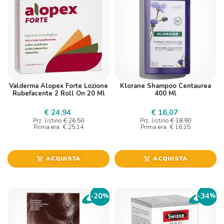
Valderma Alopex Forte Lozione
Klorane Shampoo Centaurea
Rubefacente 2 Roll On 20 Ml
400 Ml
€ 24,94
€ 16,07
Prz. listino
€ 26,50
Prz. listino
€ 18,90
Prima era
€ 25,14
Prima era
€ 16,15
ACQUISTA
ACQUISTA
shopping_cart
shopping_cart
20
34
-
%
-
%