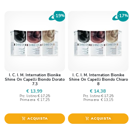
19
17
-
%
-
%
I. C. I. M. Internation Bionike
I. C. I. M. Internation Bionike
Shine On Capelli Biondo Dorato
Shine On Capelli Biondo Chiaro
7.3
8
€ 13,99
€ 14,38
Prz. listino
€ 17,25
Prz. listino
€ 17,25
Prima era
€ 17,25
Prima era
€ 13,15
ACQUISTA
ACQUISTA
shopping_cart
shopping_cart