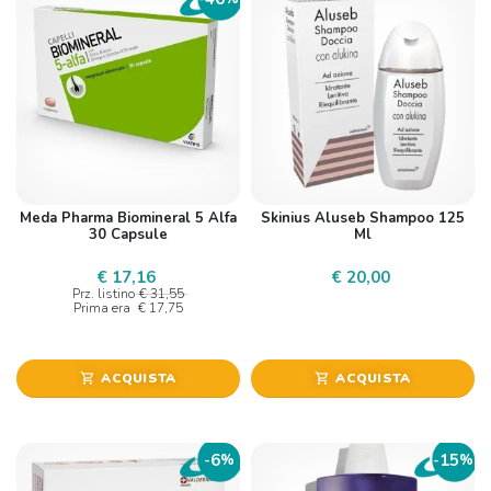
Meda Pharma Biomineral 5 Alfa
Skinius Aluseb Shampoo 125
30 Capsule
Ml
€ 17,16
€ 20,00
Prz. listino
€ 31,55
Prima era
€ 17,75
ACQUISTA
ACQUISTA
shopping_cart
shopping_cart
6
15
-
%
-
%