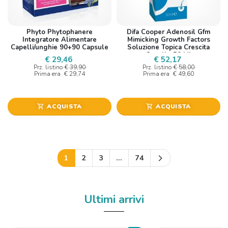
Phyto Phytophanere
Difa Cooper Adenosil Gfm
Integratore Alimentare
Mimicking Growth Factors
Capelli/unghie 90+90 Capsule
Soluzione Topica Crescita
Capello 50 Ml
€ 29,46
€ 52,17
Prz. listino
€ 39,90
Prz. listino
€ 58,00
Prima era
€ 29,74
Prima era
€ 49,60
ACQUISTA
ACQUISTA
shopping_cart
shopping_cart
Successivo
1
2
3
…
74
arrow_forward_ios
Ultimi arrivi