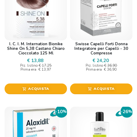
I. C. I. M. Internation Bionike
Swisse Capelli Forti Donna
Shine On 5,38 Castano Chiaro
Integratore per Capelli - 30
Cioccolato 125 Ml
Compresse
€ 13,88
€ 24,20
Prz. listino
€ 17,25
Prz. listino
€ 36,90
Prima era
€ 13,97
Prima era
€ 36,90
ACQUISTA
ACQUISTA
shopping_cart
shopping_cart
10
26
-
%
-
%