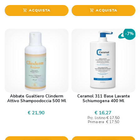
ACQUISTA
ACQUISTA
shopping_cart
shopping_cart
7
-
%
Abbate Gualtiero Clinderm
Ceramol 311 Base Lavante
Attivo Shampoodoccia 500 Ml
Schiumogena 400 Ml
€ 21,90
€ 16,27
Prz. listino
€ 17,50
Prima era
€ 17,50