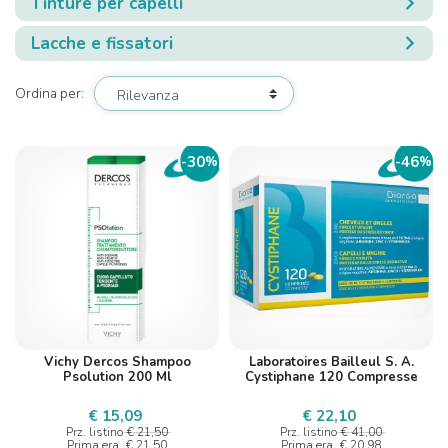
Tinture per capelli
Lacche e fissatori
Ordina per:
30
46
-
%
-
%
Vichy Dercos Shampoo
Laboratoires Bailleul S. A.
Psolution 200 Ml
Cystiphane 120 Compresse
€ 15,09
€ 22,10
Prz. listino
€ 21,50
Prz. listino
€ 41,00
Prima era
€ 21,50
Prima era
€ 20,98