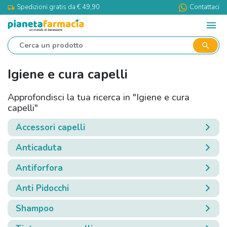
Spedizioni gratis da € 49,90
Contattaci
local_shipping
menu
search
Igiene e cura capelli
Approfondisci la tua ricerca in "Igiene e cura
capelli"
Accessori capelli
Anticaduta
Antiforfora
Anti Pidocchi
Shampoo