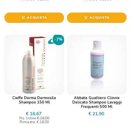
ACQUISTA
ACQUISTA
shopping_cart
shopping_cart
7
-
%
Cieffe Derma Dermosile
Abbate Gualtiero Clinnix
Shampoo 150 Ml
Delicato Shampoo Lavaggi
Frequenti 500 Ml
€ 16,67
€ 21,90
Prz. listino
€ 18,00
Prima era
€ 18,00