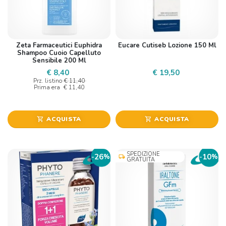
Zeta Farmaceutici Euphidra
Eucare Cutiseb Lozione 150 Ml
Shampoo Cuoio Capelluto
Sensibile 200 Ml
€ 8,40
€ 19,50
Prz. listino
€ 11,40
Prima era
€ 11,40
ACQUISTA
ACQUISTA
shopping_cart
shopping_cart
SPEDIZIONE
26
10
-
%
-
%
local_shipping
GRATUITA