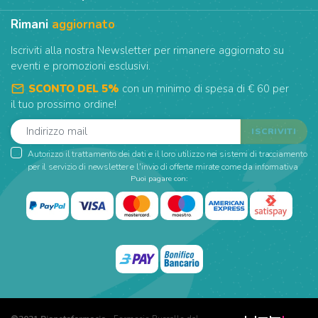
Rimani
aggiornato
Iscriviti alla nostra Newsletter per rimanere aggiornato su
eventi e promozioni esclusivi.
mail_outline
SCONTO DEL 5%
con un minimo di spesa di € 60 per
il tuo prossimo ordine!
Autorizzo il trattamento dei dati e il loro utilizzo nei sistemi di tracciamento
per il servizio di newsletter e l'invio di offerte mirate come da informativa
Puoi pagare con: