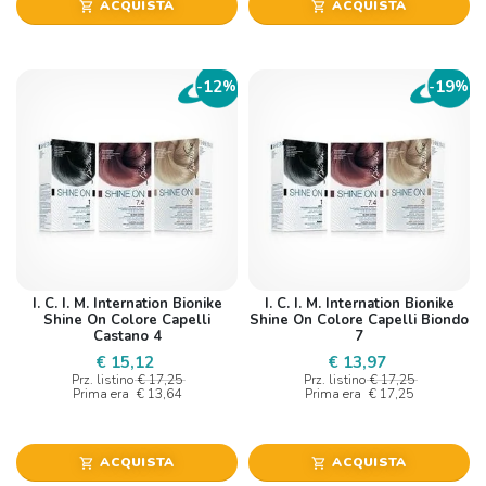
ACQUISTA
ACQUISTA
shopping_cart
shopping_cart
12
19
-
%
-
%
I. C. I. M. Internation Bionike
I. C. I. M. Internation Bionike
Shine On Colore Capelli
Shine On Colore Capelli Biondo
Castano 4
7
€ 15,12
€ 13,97
Prz. listino
€ 17,25
Prz. listino
€ 17,25
Prima era
€ 13,64
Prima era
€ 17,25
ACQUISTA
ACQUISTA
shopping_cart
shopping_cart