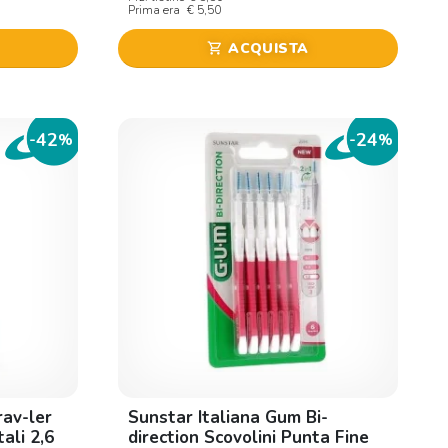
Prima era
€ 5,50
ACQUISTA
shopping_cart
42
24
-
%
-
%
rav-ler
Sunstar Italiana Gum Bi-
ali 2,6
direction Scovolini Punta Fine