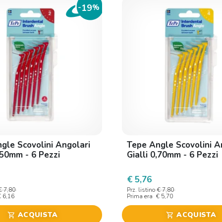
19
-
%
gle Scovolini Angolari
Tepe Angle Scovolini A
,50mm - 6 Pezzi
Gialli 0,70mm - 6 Pezzi
€ 5,76
€ 7,80
Prz. listino
€ 7,80
€ 6,16
Prima era
€ 5,70
ACQUISTA
ACQUISTA
shopping_cart
shopping_cart