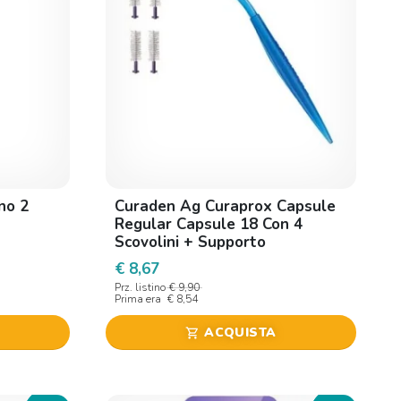
no 2
Curaden Ag Curaprox Capsule
Regular Capsule 18 Con 4
Scovolini + Supporto
€ 8,67
Prz. listino
€ 9,90
Prima era
€ 8,54
ACQUISTA
shopping_cart