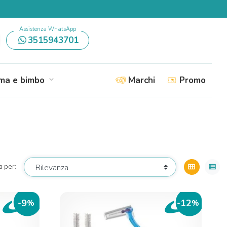
Assistenza WhatsApp
3515943701
a e bimbo
Marchi
Promo
expand_more
a per:
view_module
view_list
9
12
-
%
-
%