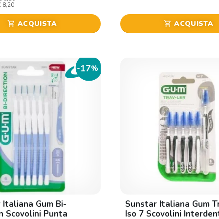
€ 8,20
ACQUISTA
ACQUISTA
shopping_cart
shopping_cart
17
-
%
 Italiana Gum Bi-
Sunstar Italiana Gum T
on Scovolini Punta
Iso 7 Scovolini Interdent