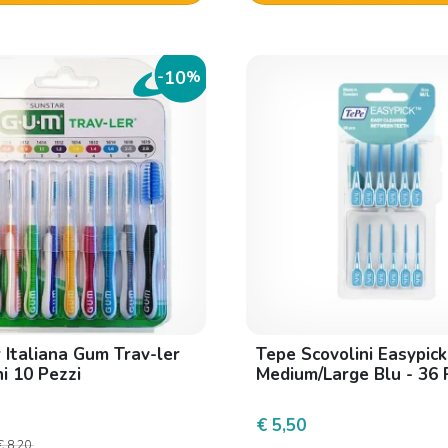
10
-
%
 Italiana Gum Trav-ler
Tepe Scovolini Easypick
i 10 Pezzi
Medium/Large Blu - 36 
€ 5,50
€ 8,20