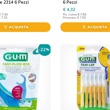
ne 2314 6 Pezzi
6 Pezzi
€ 4,32
€ 7,30
Prz. listino
€ 7,50
€ 7,30
Prima era
€ 7,50
ACQUISTA
ACQUISTA
shopping_cart
shopping_cart
22
-
%