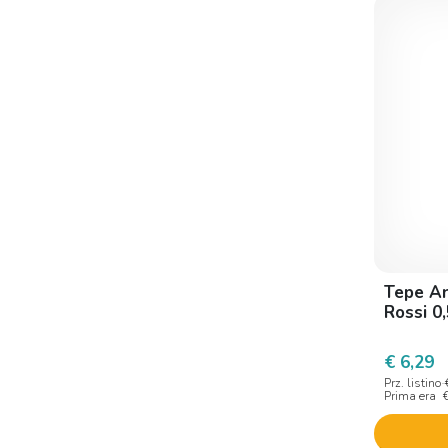
Diva international
Dr brux
Dulac Farmaceutici
Dymalife
Elmex
Fimo
Forhans
Geldis
Tepe An
Gum
Rossi 0
Ideco
€ 6,29
Ids
Prz. listino
Interprox
Prima era
Kalipharm