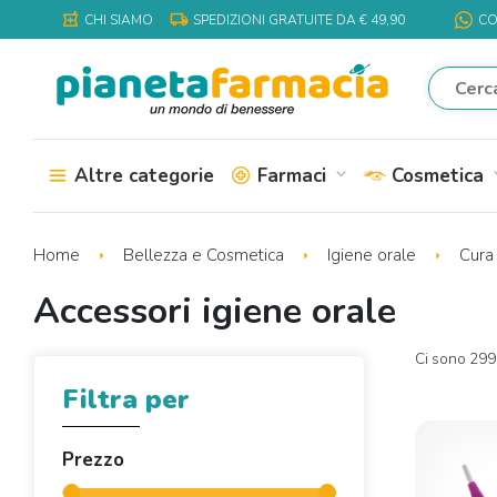
local_shipping
local_pharmacy
CHI SIAMO
SPEDIZIONI GRATUITE DA € 49,90
CO
Altre categorie
Farmaci
Cosmetica
expand_more
expa
Home
Bellezza e Cosmetica
Igiene orale
Cura
Accessori igiene orale
Ci sono 299 
Filtra per
Prezzo