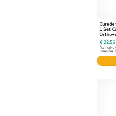
Curaden
1 Set C
Ortho+c
Ortho 
€ 22,56
Prz. listino
Prima era