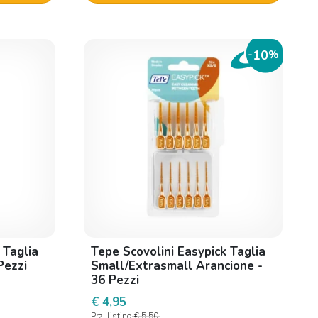
10
-
%
 Taglia
Tepe Scovolini Easypick Taglia
Pezzi
Small/Extrasmall Arancione -
36 Pezzi
€ 4,95
Prz. listino
€ 5,50