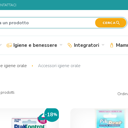
NTATTACI
search
CERCA
Igiene e benessere
Integratori
Mamm
nd_more
expand_more
expand_more
 e igiene orale
Accessori igiene orale
prodotti.
Ordin
18
-
%