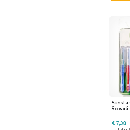
Maharishi Ayurveda
Meridol
Montefarmaco Otc
Oral-b
Pikdent
Plakkontrol
Polifarma
Procter & Gamble
Quattroti
Safety
Sunstar
Sanico
Scovolin
Sensodyne
€ 7,38
Sunstar
Prz. listino