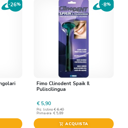
26
8
-
%
-
%
ngolari
Fimo Clinodent Spaik Il
Puliscilingua
€ 5,90
Prz. listino
€ 6,40
Prima era
€ 5,89
ACQUISTA
shopping_cart