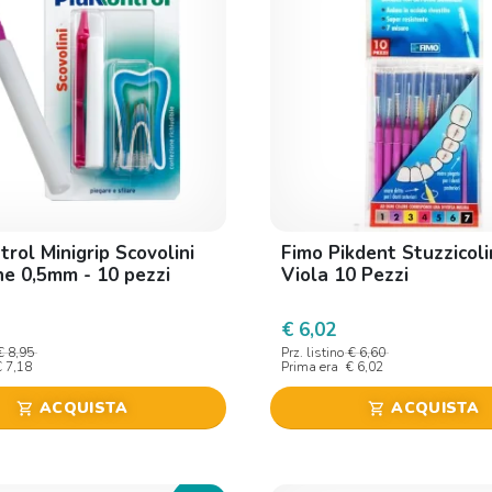
rol Minigrip Scovolini
Fimo Pikdent Stuzzicoli
ine 0,5mm - 10 pezzi
Viola 10 Pezzi
€ 6,02
€ 8,95
Prz. listino
€ 6,60
€ 7,18
Prima era
€ 6,02
ACQUISTA
ACQUISTA
shopping_cart
shopping_cart