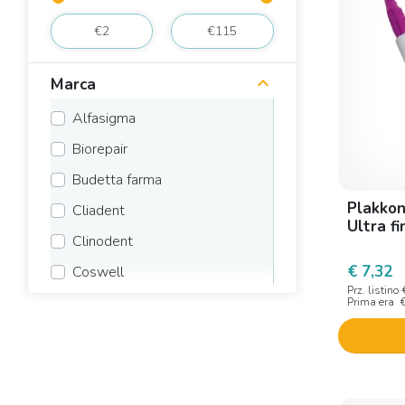
Marca
Alfasigma
Biorepair
Budetta farma
Plakkont
Cliadent
Ultra f
Clinodent
€ 7,32
Coswell
Prz. listino
Curaden Ag
Prima era
Curaprox
Curasept
Dentaid