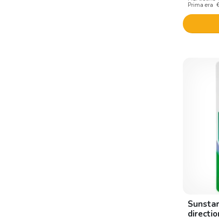
Tau-marin
Prima era
Tepe
Uragme
Vitis
Sunstar
directi