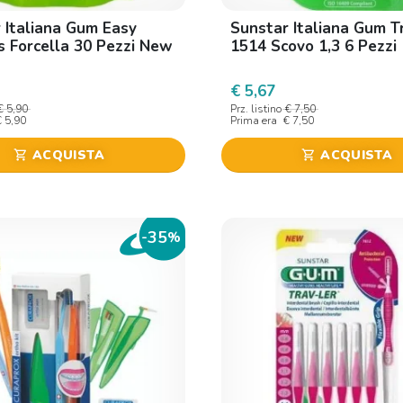
 Italiana Gum Easy
Sunstar Italiana Gum T
s Forcella 30 Pezzi New
1514 Scovo 1,3 6 Pezzi
€ 5,67
€ 5,90
Prz. listino
€ 7,50
€ 5,90
Prima era
€ 7,50
ACQUISTA
ACQUISTA
shopping_cart
shopping_cart
35
-
%