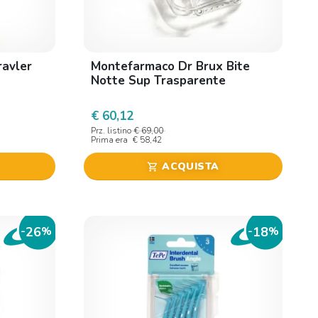
ravler
Montefarmaco Dr Brux Bite
Notte Sup Trasparente
€ 60,12
Prz. listino
€ 69,00
Prima era
€ 58,42
ACQUISTA
shopping_cart
26
18
-
%
-
%