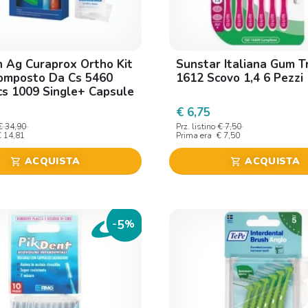
 Ag Curaprox Ortho Kit
Sunstar Italiana Gum T
omposto Da Cs 5460
1612 Scovo 1,4 6 Pezzi
s 1009 Single+ Capsule
Pocket Set+ortho Wax
€ 6,75
€ 34,90
Prz. listino
€ 7,50
€ 14,81
Prima era
€ 7,50
ACQUISTA
ACQUISTA
shopping_cart
shopping_cart
5
-
%