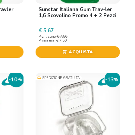
ravler
Sunstar Italiana Gum Trav-ler
1,6 Scovolino Promo 4 + 2 Pezzi
€ 5,67
Prz. listino
€ 7,50
Prima era
€ 7,50
ACQUISTA
shopping_cart
SPEDIZIONE GRATUITA
local_shipping
10
13
-
%
-
%