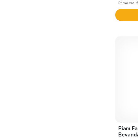
Prima era
Piam Fa
Bevanda