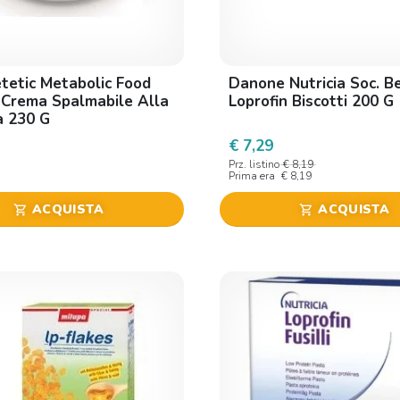
tetic Metabolic Food
Danone Nutricia Soc. Be
 Crema Spalmabile Alla
Loprofin Biscotti 200 G
a 230 G
€ 7,29
Prz. listino
€ 8,19
Prima era
€ 8,19
ACQUISTA
ACQUISTA
shopping_cart
shopping_cart