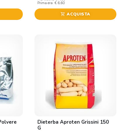
Prima era
€ 6,60
ACQUISTA
shopping_cart
Polvere
Dieterba Aproten Grissini 150
G