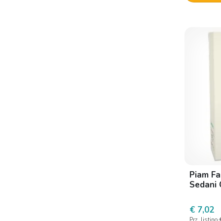
Sineamin
Taranis
Piam Fa
Sedani 
€ 7,02
Prz. listino