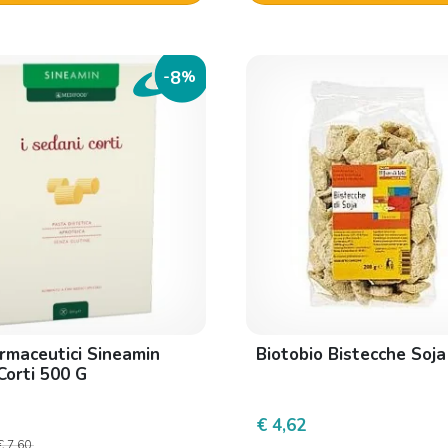
8
-
%
rmaceutici Sineamin
Biotobio Bistecche Soja
Corti 500 G
€ 4,62
€ 7,60