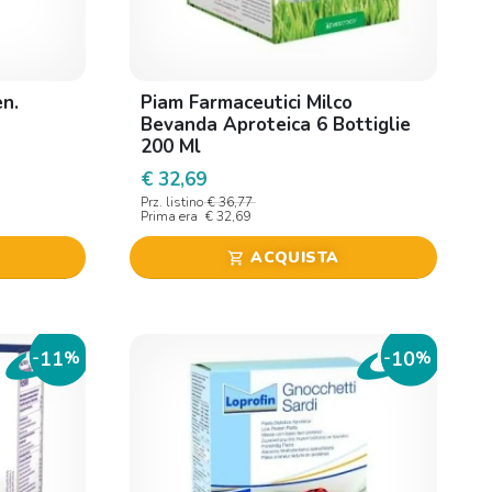
n.
Piam Farmaceutici Milco
Bevanda Aproteica 6 Bottiglie
200 Ml
€ 32,69
Prz. listino
€ 36,77
Prima era
€ 32,69
ACQUISTA
shopping_cart
11
10
-
%
-
%