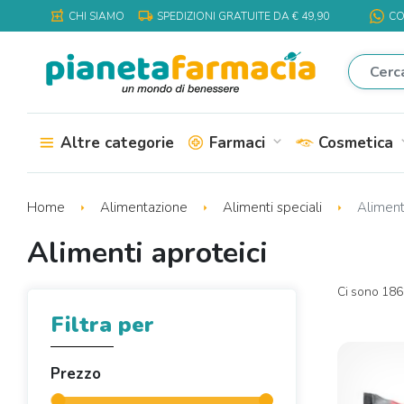
local_shipping
local_pharmacy
CHI SIAMO
SPEDIZIONI GRATUITE DA € 49,90
CO
Altre categorie
Farmaci
Cosmetica
expand_more
expa
Home
Alimentazione
Alimenti speciali
Alimenti
Alimenti aproteici
Ci sono 186 
Filtra per
Prezzo