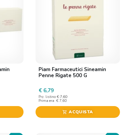
amin
Piam Farmaceutici Sineamin
Penne Rigate 500 G
€ 6,79
Prz. listino
€ 7,60
Prima era
€ 7,60
ACQUISTA
shopping_cart