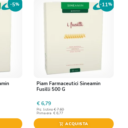
5
11
-
%
-
%
amin
Piam Farmaceutici Sineamin
Fusilli 500 G
€ 6,79
Prz. listino
€ 7,60
Prima era
€ 6,77
ACQUISTA
shopping_cart