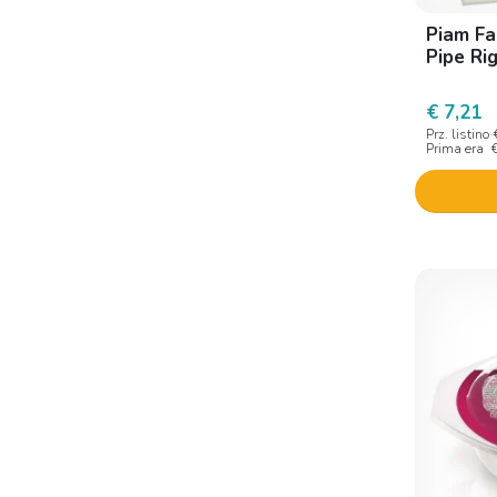
Piam Fa
Pipe Ri
€ 7,21
Prz. listino
Prima era