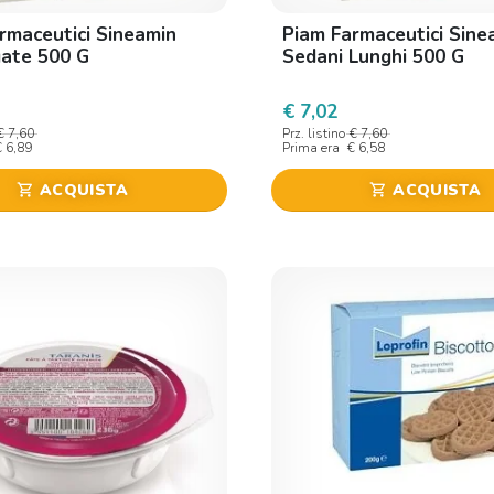
rmaceutici Sineamin
Piam Farmaceutici Sine
gate 500 G
Sedani Lunghi 500 G
€ 7,02
€ 7,60
Prz. listino
€ 7,60
€ 6,89
Prima era
€ 6,58
ACQUISTA
ACQUISTA
shopping_cart
shopping_cart