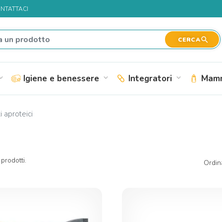
NTATTACI
search
CERCA
Igiene e benessere
Integratori
Mamm
nd_more
expand_more
expand_more
 aproteici
prodotti.
Ordin