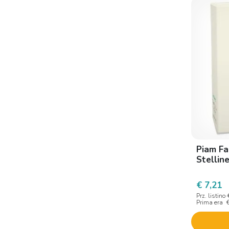
Fior di loto
Flavis
Giusto
Harifen
La Boutique Del Pane Di P. C.
&c
Loprofin
Mamoxi
Nove Alpi
Piam Fa
Stellin
Nutricia
Nutrifree
€ 7,21
Prz. listino
Piam farmaceutici
Prima era
Schar