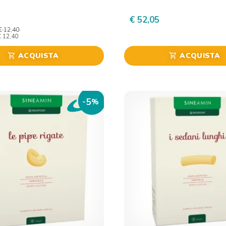
€ 52,05
€ 12,40
€ 12,40
ACQUISTA
ACQUISTA
shopping_cart
shopping_cart
5
-
%