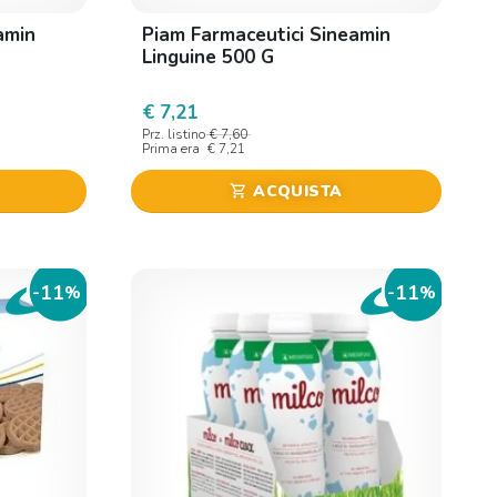
amin
Piam Farmaceutici Sineamin
Linguine 500 G
€ 7,21
Prz. listino
€ 7,60
Prima era
€ 7,21
ACQUISTA
shopping_cart
11
11
-
%
-
%