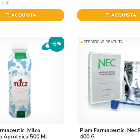
€ 7,00
ACQUISTA
ACQUISTA
shopping_cart
shopping_cart
SPEDIZIONE GRATUITA
local_shipping
6
-
%
rmaceutici Milco
Piam Farmaceutici Nec 
 Aproteica 500 Ml
400 G