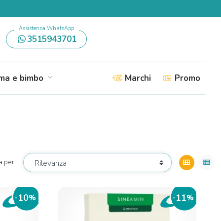
Assistenza WhatsApp
3515943701
a e bimbo
Marchi
Promo
expand_more
a per:
view_module
view_list
10
11
-
%
-
%