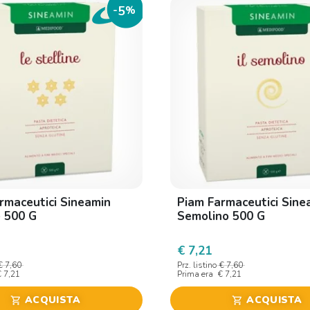
5
-
%
rmaceutici Sineamin
Piam Farmaceutici Sine
e 500 G
Semolino 500 G
€ 7,21
€ 7,60
Prz. listino
€ 7,60
€ 7,21
Prima era
€ 7,21
ACQUISTA
ACQUISTA
shopping_cart
shopping_cart