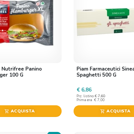
 Nutrifree Panino
Piam Farmaceutici Sine
ger 100 G
Spaghetti 500 G
€ 6,86
Prz. listino
€ 7,60
Prima era
€ 7,00
ACQUISTA
ACQUISTA
shopping_cart
shopping_cart