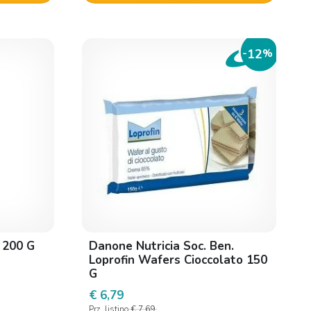
12
-
%
 200 G
Danone Nutricia Soc. Ben.
Loprofin Wafers Cioccolato 150
G
€ 6,79
Prz. listino
€ 7,69