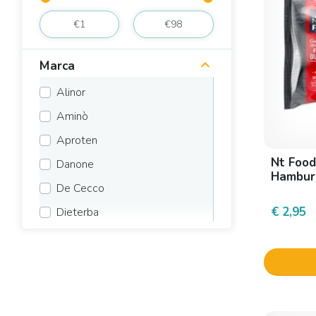
Marca
Alinor
Aminò
Aproten
Nt Food
Danone
Hambur
De Cecco
€ 2,95
Dieterba
Dmf Dietetic Metabolic Food
Dmf Pharma Foodar
Eurospital
Farmafood