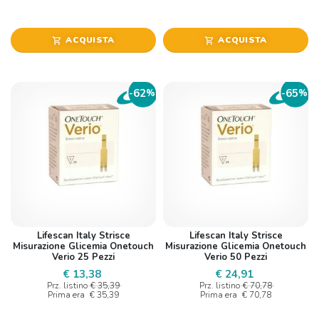
ACQUISTA
ACQUISTA
shopping_cart
shopping_cart
62
65
-
%
-
%
Lifescan Italy Strisce
Lifescan Italy Strisce
Misurazione Glicemia Onetouch
Misurazione Glicemia Onetouch
Verio 25 Pezzi
Verio 50 Pezzi
€ 13,38
€ 24,91
Prz. listino
€ 35,39
Prz. listino
€ 70,78
Prima era
€ 35,39
Prima era
€ 70,78