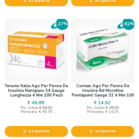
ACQUISTA
ACQUISTA
shopping_cart
shopping_cart
27
62
-
%
-
%
Terumo Italia Ago Per Penna Da
Corman Ago Per Penna Da
Insulina Nanopass 34 Gauge
Insulina Bd Microfine
Lunghezza 4 Mm 100 Pezzi
Pentapoint Gauge 32 4 Mm 100
Pezzi
€ 46,88
€ 14,62
Prz. listino
€ 64,50
Prz. listino
€ 38,00
Prima era
€ 45,79
Prima era
€ 14,15
ACQUISTA
ACQUISTA
shopping_cart
shopping_cart