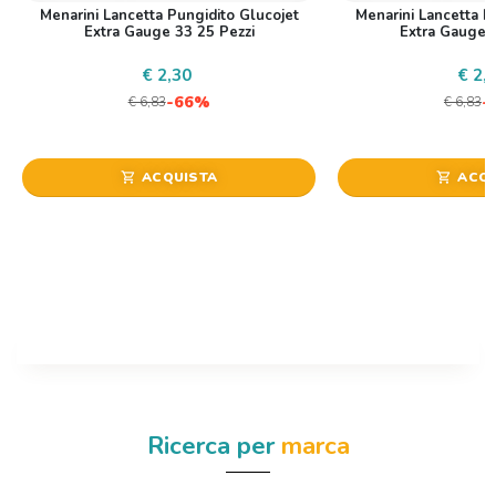
Menarini Lancetta Pungidito Glucojet
Menarini Lancetta P
Extra Gauge 33 25 Pezzi
Extra Gauge 
€ 2,30
€ 2,
-66%
-
€ 6,83
€ 6,83
ACQUISTA
ACQU
shopping_cart
shopping_cart
Ricerca per
marca