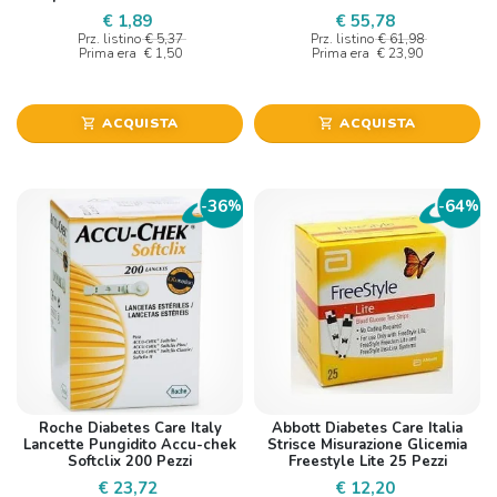
€ 1,89
€ 55,78
Prz. listino
€ 5,37
Prz. listino
€ 61,98
Prima era
€ 1,50
Prima era
€ 23,90
ACQUISTA
ACQUISTA
shopping_cart
shopping_cart
36
64
-
%
-
%
Roche Diabetes Care Italy
Abbott Diabetes Care Italia
Lancette Pungidito Accu-chek
Strisce Misurazione Glicemia
Softclix 200 Pezzi
Freestyle Lite 25 Pezzi
€ 23,72
€ 12,20