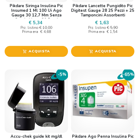
Pikdare Siringa Insulina Pic
Pikdare Lancette Pungidito Pic
Insumed 1 Ml 100 Ui Ago
Digitest Gauge 28 25 Pezzi + 25
Gauge 30 12,7 Mm Senza
Tamponcini Assorbenti
Spazio Morto 30 Pezzi
€ 5,34
€ 1,63
Prz. listino
€ 10,00
Prz. listino
€ 5,90
Prima era
€ 4,68
Prima era
€ 1,54
ACQUISTA
ACQUISTA
shopping_cart
shopping_cart
5
65
-
%
-
%
Accu-chek guide kit mg/dl
Pikdare Ago Penna Insulina Pic