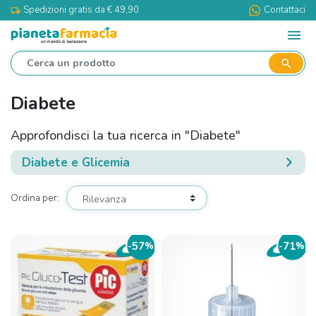
Spedizioni gratis da € 49,90
Contattaci
local_shipping
menu
search
Diabete
Approfondisci la tua ricerca in "Diabete"
Diabete e Glicemia
Ordina per:
57
71
-
%
-
%