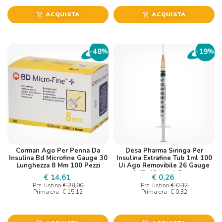
ACQUISTA
ACQUISTA
shopping_cart
shopping_cart
48
19
-
%
-
%
Corman Ago Per Penna Da
Desa Pharma Siringa Per
Insulina Bd Microfine Gauge 30
Insulina Extrafine Tub 1ml 100
Lunghezza 8 Mm 100 Pezzi
Ui Ago Removibile 26 Gauge
0,45x12 Mm 1 Pezzo
€ 14,61
€ 0,26
Prz. listino
€ 28,00
Prz. listino
€ 0,32
Prima era
€ 15,12
Prima era
€ 0,32