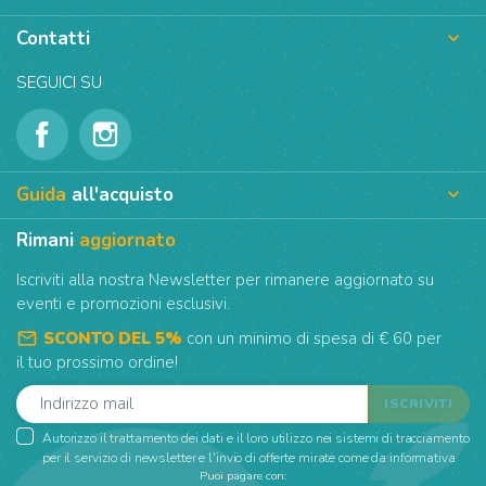
Contatti

SEGUICI SU
Guida
all'acquisto

Rimani
aggiornato
Iscriviti alla nostra Newsletter per rimanere aggiornato su
eventi e promozioni esclusivi.
mail_outline
SCONTO DEL 5%
con un minimo di spesa di € 60 per
il tuo prossimo ordine!
Autorizzo il trattamento dei dati e il loro utilizzo nei sistemi di tracciamento
per il servizio di newsletter e l'invio di offerte mirate come da informativa
Puoi pagare con: