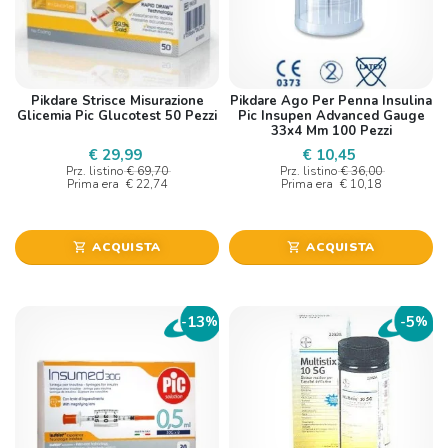
Pikdare Strisce Misurazione
Pikdare Ago Per Penna Insulina
Glicemia Pic Glucotest 50 Pezzi
Pic Insupen Advanced Gauge
33x4 Mm 100 Pezzi
€ 29,99
€ 10,45
Prz. listino
€ 69,70
Prz. listino
€ 36,00
Prima era
€ 22,74
Prima era
€ 10,18
ACQUISTA
ACQUISTA
shopping_cart
shopping_cart
13
5
-
%
-
%