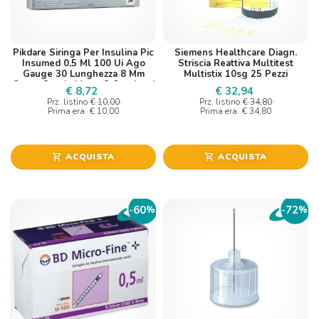
Pikdare Siringa Per Insulina Pic
Siemens Healthcare Diagn.
Insumed 0,5 Ml 100 Ui Ago
Striscia Reattiva Multitest
Gauge 30 Lunghezza 8 Mm
Multistix 10sg 25 Pezzi
Senza Spazio Morto 3 Sacchetti
€ 8,72
€ 32,94
Da 10 Pezzi
Prz. listino
€ 10,00
Prz. listino
€ 34,80
Prima era
€ 10,00
Prima era
€ 34,80
ACQUISTA
ACQUISTA
shopping_cart
shopping_cart
60
72
-
%
-
%