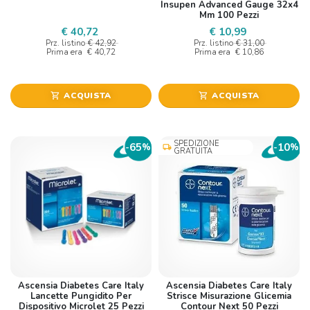
Insupen Advanced Gauge 32x4
Mm 100 Pezzi
€ 40,72
€ 10,99
Prz. listino
€ 42,92
Prz. listino
€ 31,00
Prima era
€ 40,72
Prima era
€ 10,86
ACQUISTA
ACQUISTA
shopping_cart
shopping_cart
SPEDIZIONE
65
10
-
%
-
%
local_shipping
GRATUITA
Ascensia Diabetes Care Italy
Ascensia Diabetes Care Italy
Lancette Pungidito Per
Strisce Misurazione Glicemia
Dispositivo Microlet 25 Pezzi
Contour Next 50 Pezzi