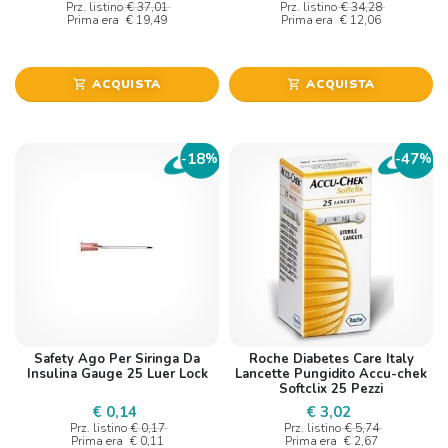
Prz. listino
€ 37,01
Prz. listino
€ 34,28
Prima era
€ 19,49
Prima era
€ 12,06
ACQUISTA
ACQUISTA
shopping_cart
shopping_cart
18
47
-
%
-
%
Safety Ago Per Siringa Da
Roche Diabetes Care Italy
Insulina Gauge 25 Luer Lock
Lancette Pungidito Accu-chek
Softclix 25 Pezzi
€ 0,14
€ 3,02
Prz. listino
€ 0,17
Prz. listino
€ 5,74
Prima era
€ 0,11
Prima era
€ 2,67