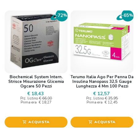
72
65
-
%
-
%
Biochemical System Intern.
Terumo Italia Ago Per Penna Da
Strisce Misurazione Glicemia
Insulina Nanopass 32,5 Gauge
Ogcare 50 Pezzi
Lunghezza 4 Mm 100 Pezzi
€ 18,43
€ 12,57
Prz. listino
€ 66,00
Prz. listino
€ 35,95
Prima era
€ 18,27
Prima era
€ 12,45
ACQUISTA
ACQUISTA
shopping_cart
shopping_cart