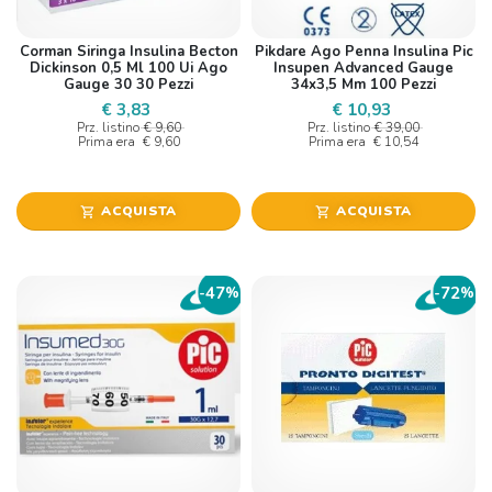
Corman Siringa Insulina Becton
Pikdare Ago Penna Insulina Pic
Dickinson 0,5 Ml 100 Ui Ago
Insupen Advanced Gauge
Gauge 30 30 Pezzi
34x3,5 Mm 100 Pezzi
€ 3,83
€ 10,93
Prz. listino
€ 9,60
Prz. listino
€ 39,00
Prima era
€ 9,60
Prima era
€ 10,54
ACQUISTA
ACQUISTA
shopping_cart
shopping_cart
47
72
-
%
-
%